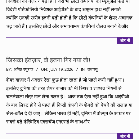
निवेशकों की नज़र न पड़ी हो। वैसे भी छोटी कंपनियों को म्यूचुअल फंड या
विदेशी पोर्टफोलियो निवेशक आईपीओ के बाद अमूमन हाथ नहीं लगाते
क्योंकि उनकी खरीद इतनी बड़ी होती है कि छोटी कंपनियों के शेयर अचानक
चढ़ जाते हैं। इसलिए छोटी और संभावनामय कंपनियां दौलत बनाने केऔर
और भी
जिसका इंतज़ार, वो इतना गिर गया तो!
2026-
BY:
अनिल रघुराज
ON:
JULY 19, 2026
IN:
तथास्तु
07-
शेयर बाज़ार में अक्सर ऐसा कुछ होता रहता है जो पहले कभी नहीं हुआ।
19
इसलिए दुनिया की तरह शेयर बाज़ार को भी स्थिर व शाश्वत नियमों से
चलनेवाला तंत्र मान लेना गलत है। आज तक ऐसा नहीं हुआ कि आईपीओ
के बाद लिस्ट होने से पहले ही किसी कंपनी के शेयरों को बेचने की सलाह या
सेल-कॉल दे दी जाए। लेकिन भारत ही नहीं, दुनिया में वोल्यूम के आधार पर
सबसे बड़े डेरिवेटिव एक्सचेंज एनएसई के साथऔर
और भी