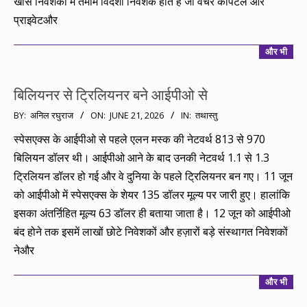
खास निवेशकों में तमाम विदेशी निवेशक होते हैं जो वेंचर कैपिटल और
प्राइवेटऔर
और भी
बिलियनर से ट्रिलियनर बने आईपीओ से
2026-
BY:
अनिल रघुराज
ON:
JUNE 21, 2026
IN:
तथास्तु
06-
स्पेसएक्स के आईपीओ से पहले एलन मस्क की नेटवर्थ 813 से 970
21
बिलियन डॉलर थी। आईपीओ आने के बाद उनकी नेटवर्थ 1.1 से 1.3
ट्रिलियन डॉलर हो गई और वे दुनिया के पहले ट्रिलियनर बन गए। 11 जून
को आईपीओ में स्पेसएक्स के शेयर 135 डॉलर मूल्य पर जारी हुए। हालांकि
इसका अंतर्ऩिहित मूल्य 63 डॉलर ही बताया जाता है। 12 जून को आईपीओ
बंद होने तक इसमें लाखों छोटे निवेशकों और हज़ारों बड़े संस्थागत निवेशकों
नेऔर
और भी