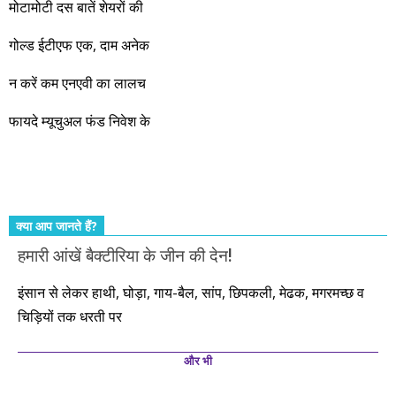
जबरदस्त प्रगति के साल होने जा रहे हैं। इस दौरान एक साल में दोगुना ही
मोटामोटी दस बातें शेयरों की
नहीं, दस साल में अपनी बचत से दस गुना दौलत बनाने के मौके बहुत सारे
गोल्ड ईटीएफ एक, दाम अनेक
आएंगे। दूसरे आपको बस उल्लू बनाएंगे। केवल हम ही हैं जो पूरी ईमानदारी
और सत्यनिष्ठा से आपके लिए निवेश के हर रविवार को शानदार मौके लेकर
न करें कम एनएवी का लालच
आते रहेंगे। तुलसीदास की चौपाई याद कीजिए – सकल पदारथ है जन मांही,
फायदे म्यूचुअल फंड निवेश के
कर्महीन नर पावत नाहीं। आपके हिस्से का कुछ कर्म हम कर दे रहे हैं। बाकी
तो आपको ही करना पड़ेगा। इसलिए…. सोचिए। समझिए। फैसला
कीजिए। तथास्तु!!!
क्या आप जानते हैं?
हमारी आंखें बैक्टीरिया के जीन की देन!
इंसान से लेकर हाथी, घोड़ा, गाय-बैल, सांप, छिपकली, मेढक, मगरमच्छ व
चिड़ियों तक धरती पर
और भी