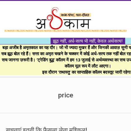
Skip
to
content
।।
झूठ नहीं, अर्ध-सत्य भी नहीं, केवल अर्थसत्य!
अर्थकाम।।
बड़ा अजीब है अमृतकाल का यह दौर। जो भी ज्यादा मुखर हैं और जिनकी आवाज़ सुनी या 
सब झूठ बोल रहे हैं। सत्ता का अमृत चखने के चक्कर में कोई अर्ध-सत्य तक नहीं बोल रहा। 
सच जानना ज़रूरी है। ‘ट्रेडिंग बुद्ध’ कॉलम में हम 13 जुलाई से अर्थव्यवस्था का सच उ
BE
कॉलम मूल रूप में लौट आएगा।
इस दौरान ‘तथास्तु’ का साप्ताहिक कॉलम बदस्तूर जारी रहेग
FINANCIALLY
Secondary
Navigation
price
CLEVER!
Menu
सूचनाएं इतनी कि फैसला लेना मुश्किल!