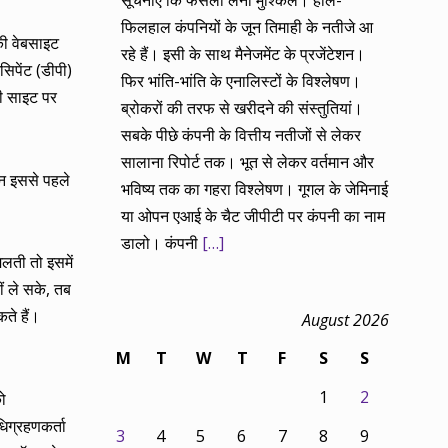
सूचनाएं कि फैसला लेना मुश्किल। हाल-
फिलहाल कंपनियों के जून तिमाही के नतीजे आ
की वेबसाइट
रहे हैं। इसी के साथ मैनेजमेंट के प्रजेंटेशन।
िपेंट (डीपी)
फिर भांति-भांति के एनालिस्टों के विश्लेषण।
की साइट पर
ब्रोकरों की तरफ से खरीदने की संस्तुतियां।
सबके पीछे कंपनी के वित्तीय नतीजों से लेकर
सालाना रिपोर्ट तक। भूत से लेकर वर्तमान और
न इससे पहले
भविष्य तक का गहरा विश्लेषण। गूगल के जेमिनाई
या ओपन एआई के चैट जीपीटी पर कंपनी का नाम
डालो। कंपनी
[…]
लती तो इसमें
ं ले सके, तब
ते हैं।
August 2026
M
T
W
T
F
S
S
1
2
ो
िग्रहणकर्ता
3
4
5
6
7
8
9