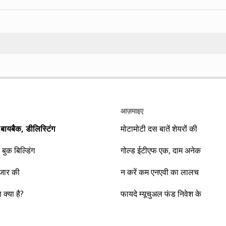
Search
आज़माइए
यबैक, डीलिस्टिंग
मोटामोटी दस बातें शेयरों की
 बुक बिल्डिंग
गोल्ड ईटीएफ एक, दाम अनेक
ाजार की
न करें कम एनएवी का लालच
क्या है?
फायदे म्यूचुअल फंड निवेश के