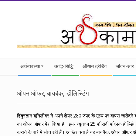
Skip
to
content
।।
Secondary
अर्थकाम।।
अर्थव्यवस्था
ऋद्धि-सिद्धि
ऑप्शन ट्रेडिंग
जीवन-सार
Navigation
Menu
BE
ओपन ऑफर, बायबैक, डीलिस्टिंग
FINANCIALLY
CLEVER!
हिंदुस्तान यूनिलीवर ने अपने शेयर 280 रुपए के मूल्य पर वापस खरीदन
का ओपन ऑफर पेश किया है। इधर न्यूनतम 25 फीसदी पब्लिक होल्डिंग के अ
कराने के बारे में सोच रही हैं। आखिर क्या है यह बायबैक, ओपन ऑफर 