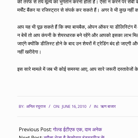
की तरफ से तय मूल्य का भुगतान करना होता है। ऐसा न करने पर सेबी क
मर्चेंट बैंकर या रजिस्ट्रार से संपर्क कर सकते हैं। अगर वे भी कुछ नह
आप यह भी पूछ सकते हैं कि क्या बायबैक, ओपन ऑफर या डीलिस्टिंग मे
न बेचें तो आप कंपनी के शेयरधारक बने रहेंगे और आपको इसका लाभ मिलत
जाएंगे क्योंकि डीलिस्ट होने के बाद उन शेयरों में ट्रेडिंग बंद हो जाए
नहीं खरीदेगा।
इस सारे मामले में जब भी कोई समस्या आए, आप सारे जरूरी दस्तावेजों के
2010-
BY:
अनिल रघुराज
ON:
JUNE 16, 2010
IN:
ऋण बाजार
06-
16
Previous Post:
गोल्ड ईटीएफ एक, दाम अनेक
Next Post:
न्यौता भेजा है केसोराम इंडस्ट्रीज ने!