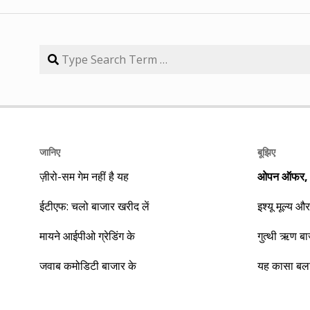
जानिए
बूझिए
ज़ीरो-सम गेम नहीं है यह
ओपन ऑफर, बा
ईटीएफ: चलो बाजार खरीद लें
इश्यू मूल्य और
मायने आईपीओ ग्रेडिंग के
गुत्थी ऋण ब
जवाब कमोडिटी बाजार के
यह कासा बला 