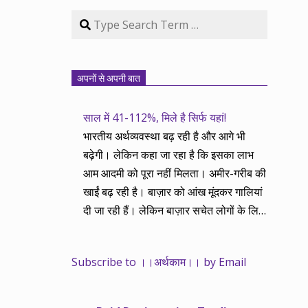
Search
अपनों से अपनी बात
साल में 41-112%, मिले है सिर्फ यहां!
भारतीय अर्थव्यवस्था बढ़ रही है और आगे भी
बढ़ेगी। लेकिन कहा जा रहा है कि इसका लाभ
आम आदमी को पूरा नहीं मिलता। अमीर-गरीब की
खाईं बढ़ रही है। बाज़ार को आंख मूंदकर गालियां
दी जा रही हैं। लेकिन बाज़ार सचेत लोगों के लिए
आय और दौलत के सृजन ही नहीं, वितरण का
काम भी करता है। हमने तथास्तु सेवा इसीलिए
Subscribe to ।।अर्थकाम।। by Email
शुरू की है ताकि अर्थव्यवस्था, खासकर कंपनियों
के बढ़ने का लाभ निपट गरीबी से ऊपर रहनेवाले
लोगों तक पहुंचाया जा सके। वे जिन्हें बैंक बहुत