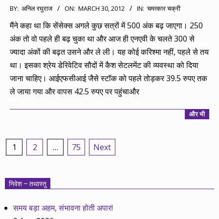
2012-
BY:
अनिल रघुराज
ON:
MARCH 30, 2012
IN:
चमत्कार चक्री
03-
मैंने कहा था कि सेंसेक्स अगले कुछ सत्रों में 500 अंक बढ़ जाएगा। 250
30
अंक तो वो पहले ही बढ़ चुका था और आज ही एनएवी के चलते 300 से
ज्यादा अंकों की बढ़त उसने और ले ली। यह कोई करिश्मा नहीं, पहले से तय
था। इसका श्रेय डेरिवेटिव सौदों में कैश सेटलमेंट की व्यवस्था को दिया
जाना चाहिए। आईएफसीआई जैसे स्टॉक को पहले तोड़कर 39.5 रुपए तक
ले जाया गया और वापस 42.5 रुपए पर पहुंचाऔर
और भी
Posts
1
2
…
75
Next
pagination
निवेश – तथास्तु
समय बड़ा अहम, संभावना होती अपार!