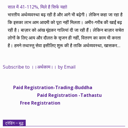
साल में 41-112%, मिले है सिर्फ यहां!
भारतीय अर्थव्यवस्था बढ़ रही है और आगे भी बढ़ेगी। लेकिन कहा जा रहा है
कि इसका लाभ आम आदमी को पूरा नहीं मिलता। अमीर-गरीब की खाईं बढ़
रही है। बाज़ार को आंख मूंदकर गालियां दी जा रही हैं। लेकिन बाज़ार सचेत
लोगों के लिए आय और दौलत के सृजन ही नहीं, वितरण का काम भी करता
है। हमने तथास्तु सेवा इसीलिए शुरू की है ताकि अर्थव्यवस्था, खासकर
कंपनियों के बढ़ने का लाभ निपट गरीबी से ऊपर रहनेवाले लोगों तक पहुंचाया
जा सके। वे जिन्हें बैंक बहुत हुआ तो 9 प्रतिशत देता है, जबकि वास्तविक
Subscribe to ।।अर्थकाम।। by Email
महंगाई की दर 10 प्रतिशत से ऊपर रहती है। वे भागकर जाते हैं सोने और
रीयल एस्टेट में चले जाते हैं तो उनकी बचत लॉक हो जाती है। देश के काम
नहीं आती। खुद उनके कितने काम आएगी, यह भी पक्का नहीं। जो पिछले
Paid Registration-Trading-Buddha
साढ़े चार सालों से अर्थकाम से जुड़े हैं, वे हमारी ईमानदारी और सत्यनिष्ठा से
Paid Registration -Tathastu
भलीभांति वाकिफ हैं। शुरू में हम भी कच्चे थे तो बाज़ार के उस्तादों के जाल
Free Registration
में फंस गए। गलतियां कीं। लेकिन जैसे ही समझ में आया, खटाक से उनसे
किनारा कस लिया। करीब सवा साल पहले से नए सिरे से शुरू किया तो
मजबूत आधार और गहन रिसर्च के साथ। उसी का नतीजा है कि हमारी
ट्रेडिंग – बुद्ध