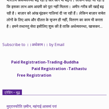
कि इसका लाभ आम आदमी को पूरा नहीं मिलता। अमीर-गरीब की खाईं बढ़
रही है। बाज़ार को आंख मूंदकर गालियां दी जा रही हैं। लेकिन बाज़ार सचेत
लोगों के लिए आय और दौलत के सृजन ही नहीं, वितरण का काम भी करता
है। हमने तथास्तु सेवा इसीलिए शुरू की है ताकि अर्थव्यवस्था, खासकर
कंपनियों के बढ़ने का लाभ निपट गरीबी से ऊपर रहनेवाले लोगों तक पहुंचाया
जा सके। वे जिन्हें बैंक बहुत हुआ तो 9 प्रतिशत देता है, जबकि वास्तविक
Subscribe to ।।अर्थकाम।। by Email
महंगाई की दर 10 प्रतिशत से ऊपर रहती है। वे भागकर जाते हैं सोने और
रीयल एस्टेट में चले जाते हैं तो उनकी बचत लॉक हो जाती है। देश के काम
नहीं आती। खुद उनके कितने काम आएगी, यह भी पक्का नहीं। जो पिछले
Paid Registration-Trading-Buddha
साढ़े चार सालों से अर्थकाम से जुड़े हैं, वे हमारी ईमानदारी और सत्यनिष्ठा से
Paid Registration -Tathastu
भलीभांति वाकिफ हैं। शुरू में हम भी कच्चे थे तो बाज़ार के उस्तादों के जाल
Free Registration
में फंस गए। गलतियां कीं। लेकिन जैसे ही समझ में आया, खटाक से उनसे
किनारा कस लिया। करीब सवा साल पहले से नए सिरे से शुरू किया तो
मजबूत आधार और गहन रिसर्च के साथ। उसी का नतीजा है कि हमारी
ट्रेडिंग – बुद्ध
सलाहें शानदार-जानदार रिटर्न दे रही हैं। पिछली बार हमने अगस्त 2013 से
अगस्त 2014 तक का लेखाजोखा रखा था। अब सितंबर 2013 से सितंबर
मुद्रास्फीति ज़मीन, महंगाई आसमां पर!