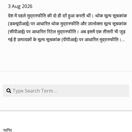
2014 की बानगी पेश है। सितंबर 2013 में पांच रविवार थे तो पांच
3 Aug 2026
कंपनियां। आप नीचे की सारिणी से देख सकते हैं कि पांच में चार ने अपना
देश में पहले मुद्रास्फीति की दो ही दरें हुआ करती थीं। थोक मूल्य सूचकांक
(तीन से पांच साल का) लक्ष्य साल भर में ही पूरा कर लिया है, जबकि एक
(डब्ल्यूपीआई) पर आधारित थोक मुद्रास्फीति और उपभोक्ता मूल्य सूचकांक
कंपनी 84.57 प्रतिशत रिटर्न के साथ लक्ष्य से ज़रा-सा पीछे है। तारीख
(सीपीआई) पर आधारित रिटेल मुद्रास्फीति। अब इसमें एक तीसरी भी जुड़
कंपनी तब का भाव समय लक्ष्य 30/09/14 का भाव रिटर्न (%) 01/09/13
गई है उत्पादकों के मूल्य सूचकांक (पीपीआई) पर आधारित मुद्रास्फीति।
डॉ. रेड्डीज़ लैब 2292.90 3 साल 2815 3229.60 40.85 08/09/13
लेकिन ये सभी बैंकिंग, कॉरपोरेट क्षेत्र और वित्तीय तंत्र के लिए मायने रखती
एचडीएफसी बैंक 616.20 3 साल 850 872.65 41.62 15/09/13
हैं, जबकि देश के आमजन के लिए इनका कोई खास मतलब नहीं। उसके लिए
अतुल ऑटो 173.65 5 साल 260 367.90 111.86 22/09/13 कमिन्स
तो सालों-साल से ‘महंगाई डायन खाये जात है’ की स्थिति बनी हुई है।
इंडिया 409.25 3 साल 474 671.05 63.97 29/09/13 नवनीत
मुद्रास्फीति जितनी बढ़ती है, उससे ज्यादा कमाई बढ़ जाए तो किसी को
एजुकेशन 53.15 3 साल 110 98.10 84.57 यहां यह भी गौर करने की
महंगाई से फर्क नहीं पड़ता। लेकिन जब कमाई ठहरी या घट रही हो तब
बात है कि हम आमतौर पर हर महीने लार्जकैप, मिडकैप और स्मॉल कैप का
मुद्रास्फीति का 4% बढ़ना भी घर-गृहस्थी की कमर तोड़ देता है। सरकार
Search
संतुलन बनाकर चलते हैं। यह भी बताते हैं कि कहां पर एंट्री करें और आपके
कहती है कि उसने तो पिछले बारह सालों में मुद्रास्फीति को काबू में कर रखा
पास कुल एक लाख रुपए हों तो उस हफ्ते की कंपनी में कितना लगाना चाहिए,
है। रिजर्व बैंक ने अगस्त 2016 से फ्लेक्सिबल इनफ्लेशन टार्गेटिंग
उसके कितने शेयर खरीदने चाहिए। मसलन, सितंबर 2013 में हमने तीन
(एफआईटी) फ्रेमवर्क के तहत रिटेल मुद्रास्फीति के लिए 4% को बीच में
लार्जकैप, एक मिडकैप और एक स्मॉल कैप कंपनी आपके निवेश के लिए पेश
रखकर 2% ऊपर-नीचे यानी 2% से 6% की जो रेंज घोषित की है, वो अभी
की थी। इसमें से लार्ज कैप कंपनियों में डॉ. रेड्डीज़ लैब का शेयर लक्ष्य
तक टूटी नहीं है। यह फ्रेमवर्क हर पांच साल पर बढ़ाया जाता है। अभी इसे
हासिल कर चुका है और यही नहीं, 24 सितंबर 2014 को 3356.60 रुपए
जानिए