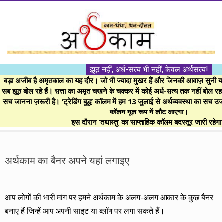
Skip
to
content
।।
झूठ नहीं, अर्ध-सत्य भी नहीं, केवल अर्थसत्य!
अर्थकाम।।
बड़ा अजीब है अमृतकाल का यह दौर। जो भी ज्यादा मुखर हैं और जिनकी आवाज़ सुनी या 
सब झूठ बोल रहे हैं। सत्ता का अमृत चखने के चक्कर में कोई अर्ध-सत्य तक नहीं बोल रहा। 
सच जानना ज़रूरी है। ‘ट्रेडिंग बुद्ध’ कॉलम में हम 13 जुलाई से अर्थव्यवस्था का सच उ
BE
कॉलम मूल रूप में लौट आएगा।
इस दौरान ‘तथास्तु’ का साप्ताहिक कॉलम बदस्तूर जारी रहेग
FINANCIALLY
Secondary
Navigation
अर्थकाम का बैनर अपने यहां लगाइए
CLEVER!
Menu
आप लोगों की भारी मांग पर हमने अर्थकाम के अलग-अलग आकार के कुछ बैनर
बनाए हैं जिन्हें आप अपनी साइट या ब्लॉग पर लगा सकते हैं।