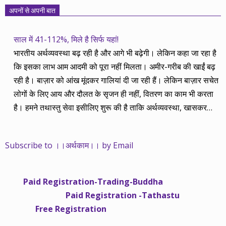
अपनों से अपनी बात
साल में 41-112%, मिले है सिर्फ यहां!
भारतीय अर्थव्यवस्था बढ़ रही है और आगे भी बढ़ेगी। लेकिन कहा जा रहा है
कि इसका लाभ आम आदमी को पूरा नहीं मिलता। अमीर-गरीब की खाईं बढ़
रही है। बाज़ार को आंख मूंदकर गालियां दी जा रही हैं। लेकिन बाज़ार सचेत
लोगों के लिए आय और दौलत के सृजन ही नहीं, वितरण का काम भी करता
है। हमने तथास्तु सेवा इसीलिए शुरू की है ताकि अर्थव्यवस्था, खासकर
कंपनियों के बढ़ने का लाभ निपट गरीबी से ऊपर रहनेवाले लोगों तक पहुंचाया
जा सके। वे जिन्हें बैंक बहुत हुआ तो 9 प्रतिशत देता है, जबकि वास्तविक
Subscribe to ।।अर्थकाम।। by Email
महंगाई की दर 10 प्रतिशत से ऊपर रहती है। वे भागकर जाते हैं सोने और
रीयल एस्टेट में चले जाते हैं तो उनकी बचत लॉक हो जाती है। देश के काम
नहीं आती। खुद उनके कितने काम आएगी, यह भी पक्का नहीं। जो पिछले
Paid Registration-Trading-Buddha
साढ़े चार सालों से अर्थकाम से जुड़े हैं, वे हमारी ईमानदारी और सत्यनिष्ठा से
Paid Registration -Tathastu
भलीभांति वाकिफ हैं। शुरू में हम भी कच्चे थे तो बाज़ार के उस्तादों के जाल
Free Registration
में फंस गए। गलतियां कीं। लेकिन जैसे ही समझ में आया, खटाक से उनसे