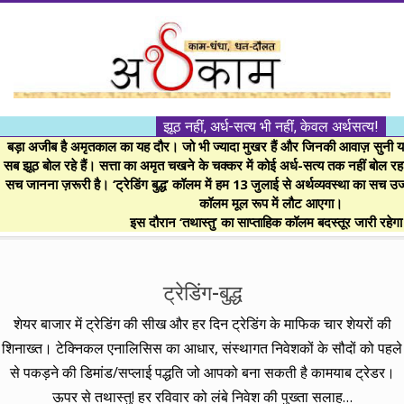
Skip
to
content
।।
झूठ नहीं, अर्ध-सत्य भी नहीं, केवल अर्थसत्य!
अर्थकाम।।
बड़ा अजीब है अमृतकाल का यह दौर। जो भी ज्यादा मुखर हैं और जिनकी आवाज़ सुनी या 
सब झूठ बोल रहे हैं। सत्ता का अमृत चखने के चक्कर में कोई अर्ध-सत्य तक नहीं बोल रहा। 
सच जानना ज़रूरी है। ‘ट्रेडिंग बुद्ध’ कॉलम में हम 13 जुलाई से अर्थव्यवस्था का सच उ
BE
कॉलम मूल रूप में लौट आएगा।
इस दौरान ‘तथास्तु’ का साप्ताहिक कॉलम बदस्तूर जारी रहेग
FINANCIALLY
Secondary
Navigation
ट्रेडिंग-बुद्ध
CLEVER!
Menu
शेयर बाजार में ट्रेडिंग की सीख और हर दिन ट्रेडिंग के माफिक चार शेयरों की
शिनाख्त। टेक्निकल एनालिसिस का आधार, संस्थागत निवेशकों के सौदों को पहले
से पकड़ने की डिमांड/सप्लाई पद्धति जो आपको बना सकती है कामयाब ट्रेडर।
ऊपर से तथास्तु! हर रविवार को लंबे निवेश की पुख्ता सलाह…