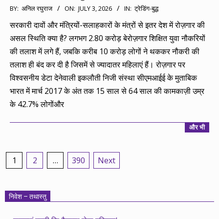
2026-
BY:
अनिल रघुराज
ON:
JULY 3, 2026
IN:
ट्रेडिंग-बुद्ध
07-
सरकारी दावों और मंत्रियों-सलाहकारों के मंत्रों से इतर देश में रोज़गार की
03
असल स्थिति क्या है? लगभग 2.80 करोड़ बेरोज़गार शिक्षित युवा नौकरियों
की तलाश में लगे हैं, जबकि करीब 10 करोड़ लोगों ने थककर नौकरी की
तलाश ही बंद कर दी है जिसमें से ज्यादातर महिलाएं हैं। रोज़गार पर
विश्वसनीय डेटा देनेवाली इकलौती निजी संस्था सीएमआईई के मुताबिक
भारत में मार्च 2017 के अंत तक 15 साल से 64 साल की कामकाज़ी उम्र
के 42.7% लोगोंऔर
और भी
Posts
1
2
…
390
Next
pagination
निवेश – तथास्तु