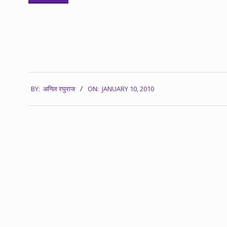
2010-
BY:
अनिल रघुराज
ON:
JANUARY 10, 2010
01-
10