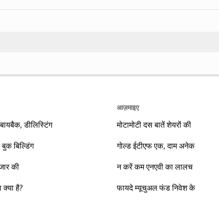
Search
आज़माइए
यबैक, डीलिस्टिंग
मोटामोटी दस बातें शेयरों की
 बुक बिल्डिंग
गोल्ड ईटीएफ एक, दाम अनेक
ाजार की
न करें कम एनएवी का लालच
क्या है?
फायदे म्यूचुअल फंड निवेश के