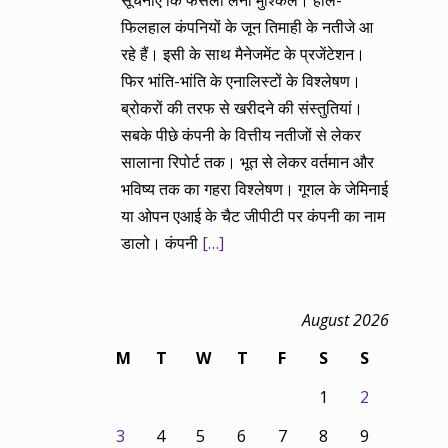
सूचनाएं कि फैसला लेना मुश्किल। हाल-
फिलहाल कंपनियों के जून तिमाही के नतीजे आ
रहे हैं। इसी के साथ मैनेजमेंट के प्रजेंटेशन।
फिर भांति-भांति के एनालिस्टों के विश्लेषण।
ब्रोकरों की तरफ से खरीदने की संस्तुतियां।
सबके पीछे कंपनी के वित्तीय नतीजों से लेकर
सालाना रिपोर्ट तक। भूत से लेकर वर्तमान और
भविष्य तक का गहरा विश्लेषण। गूगल के जेमिनाई
या ओपन एआई के चैट जीपीटी पर कंपनी का नाम
डालो। कंपनी
[…]
August 2026
M
T
W
T
F
S
S
1
2
3
4
5
6
7
8
9