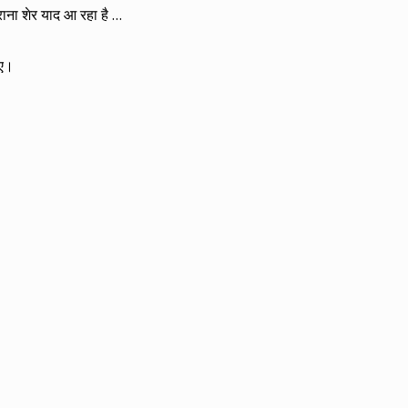
राना शेर याद आ रहा है …
िए।