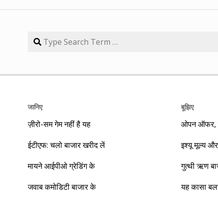
जानिए
बूझिए
ज़ीरो-सम गेम नहीं है यह
ओपन ऑफर, बा
ईटीएफ: चलो बाजार खरीद लें
इश्यू मूल्य और
मायने आईपीओ ग्रेडिंग के
गुत्थी ऋण ब
जवाब कमोडिटी बाजार के
यह कासा बला 