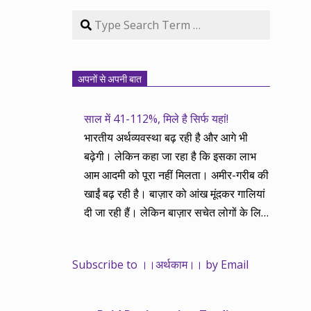
Search
अपनों से अपनी बात
साल में 41-112%, मिले है सिर्फ यहां!
भारतीय अर्थव्यवस्था बढ़ रही है और आगे भी
बढ़ेगी। लेकिन कहा जा रहा है कि इसका लाभ
आम आदमी को पूरा नहीं मिलता। अमीर-गरीब की
खाईं बढ़ रही है। बाज़ार को आंख मूंदकर गालियां
दी जा रही हैं। लेकिन बाज़ार सचेत लोगों के लिए
आय और दौलत के सृजन ही नहीं, वितरण का
काम भी करता है। हमने तथास्तु सेवा इसीलिए
Subscribe to ।।अर्थकाम।। by Email
शुरू की है ताकि अर्थव्यवस्था, खासकर कंपनियों
के बढ़ने का लाभ निपट गरीबी से ऊपर रहनेवाले
लोगों तक पहुंचाया जा सके। वे जिन्हें बैंक बहुत