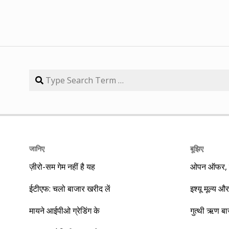
जानिए
बूझिए
ज़ीरो-सम गेम नहीं है यह
ओपन ऑफर, बा
ईटीएफ: चलो बाजार खरीद लें
इश्यू मूल्य और
मायने आईपीओ ग्रेडिंग के
गुत्थी ऋण ब