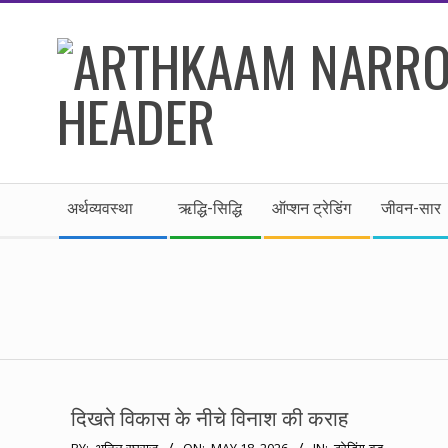
Skip
to
content
।।
Secondary
अर्थकाम।।
अर्थव्यवस्था
ऋद्धि-सिद्धि
ऑप्शन ट्रेडिंग
जीवन-सार
Navigation
Menu
BE
FINANCIALLY
CLEVER!
दिखते विकास के नीचे विनाश की कराह
2026-