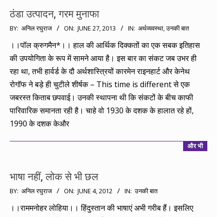
ठंडा उत्पादन, गरम मुनाफा
2013-
BY:
अनिल रघुराज
ON:
JUNE 27, 2013
IN:
अर्थव्यवस्था
,
उनकी बात
06-
।।पॉल क्रुगमैन*।। हाल की आर्थिक दिक्कतों का एक सबक इतिहास
27
की उपयोगिता के रूप में सामने आया है। इस बार का संकट जब उभर ही
रहा था, तभी हार्वर्ड के दौ अर्थशास्त्रियों कारमेन राइनहार्ट और केनेथ
रोगॉफ ने बड़े ही चुटीले शीर्षक – This time is different से एक
जबरस्त किताब छपवाई। उनकी स्थापना थी कि संकटों के बीच काफी
पारिवारिक समानता रही है। चाहे वो 1930 के दशक के हालात रहे हों,
1990 के दशक केऔर
और भी
भाषा नहीं, लोक से भी छल
2012-
BY:
अनिल रघुराज
ON:
JUNE 4, 2012
IN:
उनकी बात
06-
।।राममनोहर लोहिया।। हिंदुस्तान की भाषाएं अभी गरीब हैं। इसलिए
04