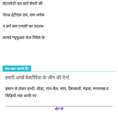
जबरदस्त प्रगति के साल होने जा रहे हैं। इस दौरान एक साल में दोगुना ही
मोटामोटी दस बातें शेयरों की
नहीं, दस साल में अपनी बचत से दस गुना दौलत बनाने के मौके बहुत सारे
गोल्ड ईटीएफ एक, दाम अनेक
आएंगे। दूसरे आपको बस उल्लू बनाएंगे। केवल हम ही हैं जो पूरी ईमानदारी
और सत्यनिष्ठा से आपके लिए निवेश के हर रविवार को शानदार मौके लेकर
न करें कम एनएवी का लालच
आते रहेंगे। तुलसीदास की चौपाई याद कीजिए – सकल पदारथ है जन मांही,
फायदे म्यूचुअल फंड निवेश के
कर्महीन नर पावत नाहीं। आपके हिस्से का कुछ कर्म हम कर दे रहे हैं। बाकी
तो आपको ही करना पड़ेगा। इसलिए…. सोचिए। समझिए। फैसला
कीजिए। तथास्तु!!!
क्या आप जानते हैं?
हमारी आंखें बैक्टीरिया के जीन की देन!
इंसान से लेकर हाथी, घोड़ा, गाय-बैल, सांप, छिपकली, मेढक, मगरमच्छ व
चिड़ियों तक धरती पर
और भी