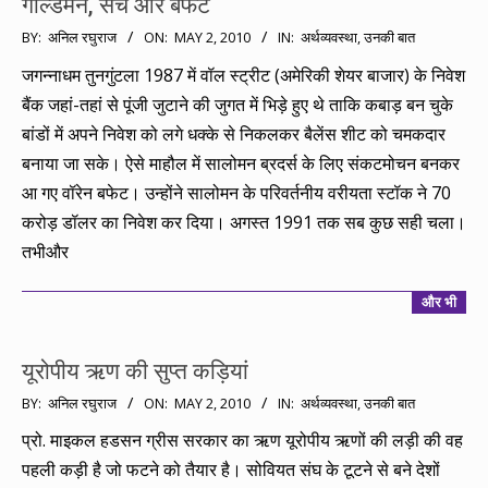
गोल्डमैन, सच और बफेट
2010-
BY:
अनिल रघुराज
ON:
MAY 2, 2010
IN:
अर्थव्यवस्था
,
उनकी बात
05-
जगन्नाधम तुनगुंटला 1987 में वॉल स्ट्रीट (अमेरिकी शेयर बाजार) के निवेश
02
बैंक जहां-तहां से पूंजी जुटाने की जुगत में भिड़े हुए थे ताकि कबाड़ बन चुके
बांडों में अपने निवेश को लगे धक्के से निकलकर बैलेंस शीट को चमकदार
बनाया जा सके। ऐसे माहौल में सालोमन ब्रदर्स के लिए संकटमोचन बनकर
आ गए वॉरेन बफेट। उन्होंने सालोमन के परिवर्तनीय वरीयता स्टॉक ने 70
करोड़ डॉलर का निवेश कर दिया। अगस्त 1991 तक सब कुछ सही चला।
तभीऔर
और भी
यूरोपीय ऋण की सुप्त कड़ियां
2010-
BY:
अनिल रघुराज
ON:
MAY 2, 2010
IN:
अर्थव्यवस्था
,
उनकी बात
05-
प्रो. माइकल हडसन ग्रीस सरकार का ऋण यूरोपीय ऋणों की लड़ी की वह
02
पहली कड़ी है जो फटने को तैयार है। सोवियत संघ के टूटने से बने देशों