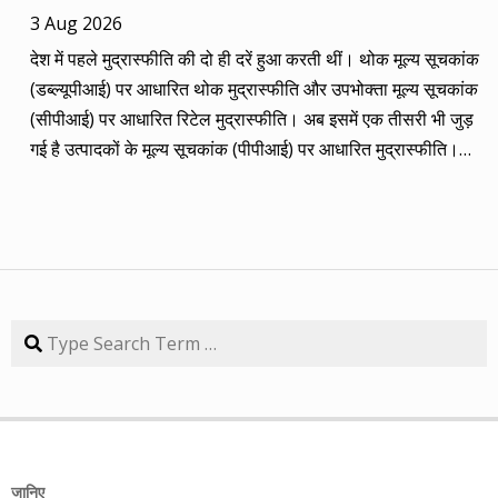
2014 की बानगी पेश है। सितंबर 2013 में पांच रविवार थे तो पांच
3 Aug 2026
कंपनियां। आप नीचे की सारिणी से देख सकते हैं कि पांच में चार ने अपना
देश में पहले मुद्रास्फीति की दो ही दरें हुआ करती थीं। थोक मूल्य सूचकांक
(तीन से पांच साल का) लक्ष्य साल भर में ही पूरा कर लिया है, जबकि एक
(डब्ल्यूपीआई) पर आधारित थोक मुद्रास्फीति और उपभोक्ता मूल्य सूचकांक
कंपनी 84.57 प्रतिशत रिटर्न के साथ लक्ष्य से ज़रा-सा पीछे है। तारीख
(सीपीआई) पर आधारित रिटेल मुद्रास्फीति। अब इसमें एक तीसरी भी जुड़
कंपनी तब का भाव समय लक्ष्य 30/09/14 का भाव रिटर्न (%) 01/09/13
गई है उत्पादकों के मूल्य सूचकांक (पीपीआई) पर आधारित मुद्रास्फीति।
डॉ. रेड्डीज़ लैब 2292.90 3 साल 2815 3229.60 40.85 08/09/13
लेकिन ये सभी बैंकिंग, कॉरपोरेट क्षेत्र और वित्तीय तंत्र के लिए मायने रखती
एचडीएफसी बैंक 616.20 3 साल 850 872.65 41.62 15/09/13
हैं, जबकि देश के आमजन के लिए इनका कोई खास मतलब नहीं। उसके लिए
अतुल ऑटो 173.65 5 साल 260 367.90 111.86 22/09/13 कमिन्स
तो सालों-साल से ‘महंगाई डायन खाये जात है’ की स्थिति बनी हुई है।
इंडिया 409.25 3 साल 474 671.05 63.97 29/09/13 नवनीत
मुद्रास्फीति जितनी बढ़ती है, उससे ज्यादा कमाई बढ़ जाए तो किसी को
एजुकेशन 53.15 3 साल 110 98.10 84.57 यहां यह भी गौर करने की
महंगाई से फर्क नहीं पड़ता। लेकिन जब कमाई ठहरी या घट रही हो तब
बात है कि हम आमतौर पर हर महीने लार्जकैप, मिडकैप और स्मॉल कैप का
मुद्रास्फीति का 4% बढ़ना भी घर-गृहस्थी की कमर तोड़ देता है। सरकार
Search
संतुलन बनाकर चलते हैं। यह भी बताते हैं कि कहां पर एंट्री करें और आपके
कहती है कि उसने तो पिछले बारह सालों में मुद्रास्फीति को काबू में कर रखा
पास कुल एक लाख रुपए हों तो उस हफ्ते की कंपनी में कितना लगाना चाहिए,
है। रिजर्व बैंक ने अगस्त 2016 से फ्लेक्सिबल इनफ्लेशन टार्गेटिंग
उसके कितने शेयर खरीदने चाहिए। मसलन, सितंबर 2013 में हमने तीन
(एफआईटी) फ्रेमवर्क के तहत रिटेल मुद्रास्फीति के लिए 4% को बीच में
लार्जकैप, एक मिडकैप और एक स्मॉल कैप कंपनी आपके निवेश के लिए पेश
रखकर 2% ऊपर-नीचे यानी 2% से 6% की जो रेंज घोषित की है, वो अभी
की थी। इसमें से लार्ज कैप कंपनियों में डॉ. रेड्डीज़ लैब का शेयर लक्ष्य
तक टूटी नहीं है। यह फ्रेमवर्क हर पांच साल पर बढ़ाया जाता है। अभी इसे
हासिल कर चुका है और यही नहीं, 24 सितंबर 2014 को 3356.60 रुपए
जानिए