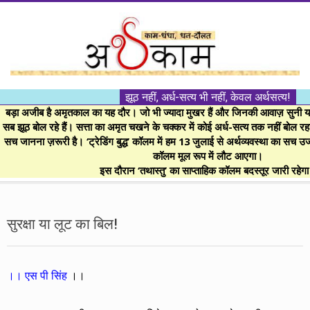
Skip
to
content
।।
झूठ नहीं, अर्ध-सत्य भी नहीं, केवल अर्थसत्य!
अर्थकाम।।
बड़ा अजीब है अमृतकाल का यह दौर। जो भी ज्यादा मुखर हैं और जिनकी आवाज़ सुनी या 
सब झूठ बोल रहे हैं। सत्ता का अमृत चखने के चक्कर में कोई अर्ध-सत्य तक नहीं बोल रहा। 
सच जानना ज़रूरी है। ‘ट्रेडिंग बुद्ध’ कॉलम में हम 13 जुलाई से अर्थव्यवस्था का सच उ
BE
कॉलम मूल रूप में लौट आएगा।
इस दौरान ‘तथास्तु’ का साप्ताहिक कॉलम बदस्तूर जारी रहेग
FINANCIALLY
Secondary
Navigation
सुरक्षा या लूट का बिल!
CLEVER!
Menu
।। एस पी सिंह
।।