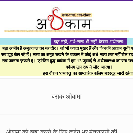
Skip
to
content
।।
झूठ नहीं, अर्ध-सत्य भी नहीं, केवल अर्थसत्य!
अर्थकाम।।
बड़ा अजीब है अमृतकाल का यह दौर। जो भी ज्यादा मुखर हैं और जिनकी आवाज़ सुनी या 
सब झूठ बोल रहे हैं। सत्ता का अमृत चखने के चक्कर में कोई अर्ध-सत्य तक नहीं बोल रहा। 
सच जानना ज़रूरी है। ‘ट्रेडिंग बुद्ध’ कॉलम में हम 13 जुलाई से अर्थव्यवस्था का सच उ
BE
कॉलम मूल रूप में लौट आएगा।
इस दौरान ‘तथास्तु’ का साप्ताहिक कॉलम बदस्तूर जारी रहेग
FINANCIALLY
Secondary
Navigation
बराक ओबामा
CLEVER!
Menu
ओबामा को खुश करने के लिए दर्जन भर मंत्रालयों की