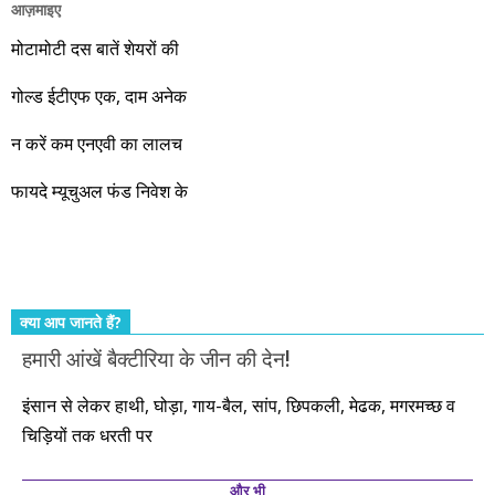
आज़माइए
वो रहे या कोई और आए, अगले दस साल भारतीय अर्थव्यवस्था के लिए
जबरदस्त प्रगति के साल होने जा रहे हैं। इस दौरान एक साल में दोगुना ही
मोटामोटी दस बातें शेयरों की
नहीं, दस साल में अपनी बचत से दस गुना दौलत बनाने के मौके बहुत सारे
गोल्ड ईटीएफ एक, दाम अनेक
आएंगे। दूसरे आपको बस उल्लू बनाएंगे। केवल हम ही हैं जो पूरी ईमानदारी
और सत्यनिष्ठा से आपके लिए निवेश के हर रविवार को शानदार मौके लेकर
न करें कम एनएवी का लालच
आते रहेंगे। तुलसीदास की चौपाई याद कीजिए – सकल पदारथ है जन मांही,
फायदे म्यूचुअल फंड निवेश के
कर्महीन नर पावत नाहीं। आपके हिस्से का कुछ कर्म हम कर दे रहे हैं। बाकी
तो आपको ही करना पड़ेगा। इसलिए…. सोचिए। समझिए। फैसला
कीजिए। तथास्तु!!!
क्या आप जानते हैं?
हमारी आंखें बैक्टीरिया के जीन की देन!
इंसान से लेकर हाथी, घोड़ा, गाय-बैल, सांप, छिपकली, मेढक, मगरमच्छ व
चिड़ियों तक धरती पर
और भी