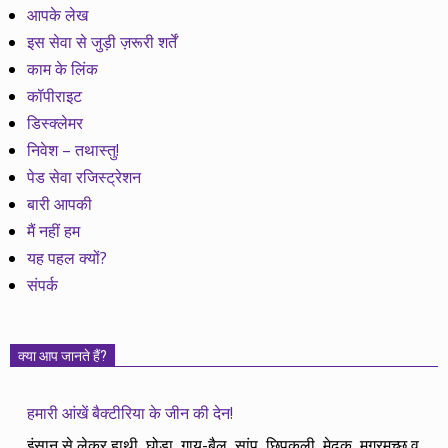
आपके लेख
इस सेवा से जुड़ी ज़रूरी शर्तें
काम के लिंक
कॉपीराइट
डिस्क्लेमर
निवेश – तथास्तु!
पेड सेवा रजिस्ट्रेशन
बारी आपकी
मैं नहीं हम
यह पहल क्यों?
संपर्क
क्या आप जानते हैं?
हमारी आंखें बैक्टीरिया के जीन की देन!
इंसान से लेकर हाथी, घोड़ा, गाय-बैल, सांप, छिपकली, मेढक, मगरमच्छ व