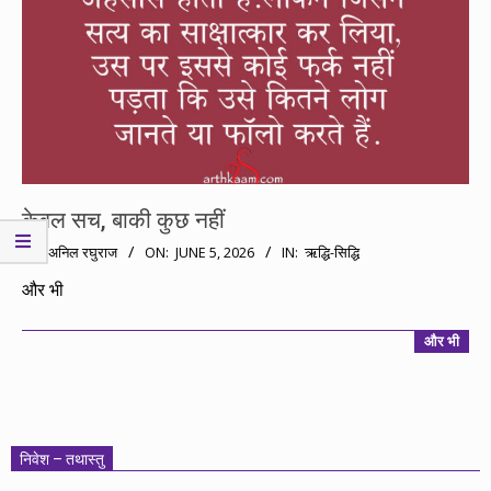
केवल सच, बाकी कुछ नहीं
2026-
BY:
अनिल रघुराज
ON:
JUNE 5, 2026
IN:
ऋद्धि-सिद्धि
06-
और भी
05
और भी
निवेश – तथास्तु