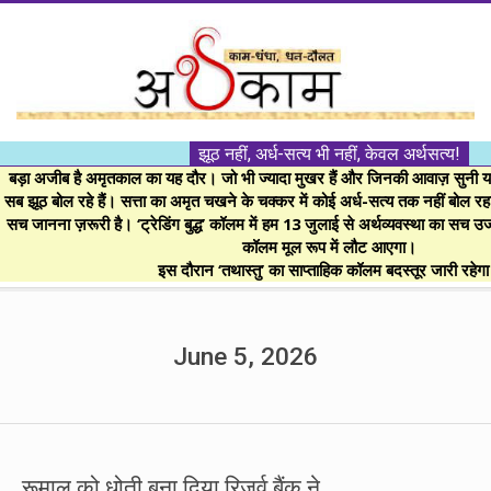
Skip
to
content
।।
झूठ नहीं, अर्ध-सत्य भी नहीं, केवल अर्थसत्य!
अर्थकाम।।
बड़ा अजीब है अमृतकाल का यह दौर। जो भी ज्यादा मुखर हैं और जिनकी आवाज़ सुनी या 
सब झूठ बोल रहे हैं। सत्ता का अमृत चखने के चक्कर में कोई अर्ध-सत्य तक नहीं बोल रहा। 
सच जानना ज़रूरी है। ‘ट्रेडिंग बुद्ध’ कॉलम में हम 13 जुलाई से अर्थव्यवस्था का सच उ
BE
कॉलम मूल रूप में लौट आएगा।
इस दौरान ‘तथास्तु’ का साप्ताहिक कॉलम बदस्तूर जारी रहेग
FINANCIALLY
Secondary
Navigation
June 5, 2026
CLEVER!
Menu
रूमाल को धोती बना दिया रिजर्व बैंक ने