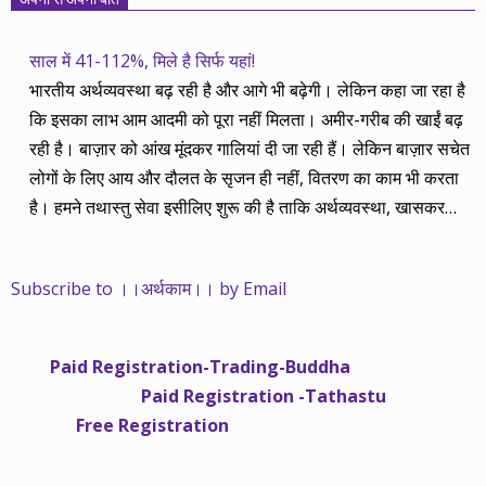
साल में 41-112%, मिले है सिर्फ यहां!
भारतीय अर्थव्यवस्था बढ़ रही है और आगे भी बढ़ेगी। लेकिन कहा जा रहा है
कि इसका लाभ आम आदमी को पूरा नहीं मिलता। अमीर-गरीब की खाईं बढ़
रही है। बाज़ार को आंख मूंदकर गालियां दी जा रही हैं। लेकिन बाज़ार सचेत
लोगों के लिए आय और दौलत के सृजन ही नहीं, वितरण का काम भी करता
है। हमने तथास्तु सेवा इसीलिए शुरू की है ताकि अर्थव्यवस्था, खासकर
कंपनियों के बढ़ने का लाभ निपट गरीबी से ऊपर रहनेवाले लोगों तक पहुंचाया
जा सके। वे जिन्हें बैंक बहुत हुआ तो 9 प्रतिशत देता है, जबकि वास्तविक
Subscribe to ।।अर्थकाम।। by Email
महंगाई की दर 10 प्रतिशत से ऊपर रहती है। वे भागकर जाते हैं सोने और
रीयल एस्टेट में चले जाते हैं तो उनकी बचत लॉक हो जाती है। देश के काम
नहीं आती। खुद उनके कितने काम आएगी, यह भी पक्का नहीं। जो पिछले
Paid Registration-Trading-Buddha
साढ़े चार सालों से अर्थकाम से जुड़े हैं, वे हमारी ईमानदारी और सत्यनिष्ठा से
Paid Registration -Tathastu
भलीभांति वाकिफ हैं। शुरू में हम भी कच्चे थे तो बाज़ार के उस्तादों के जाल
Free Registration
में फंस गए। गलतियां कीं। लेकिन जैसे ही समझ में आया, खटाक से उनसे
किनारा कस लिया। करीब सवा साल पहले से नए सिरे से शुरू किया तो