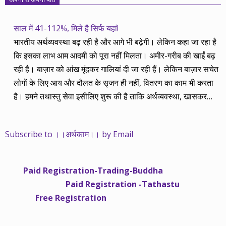
साल में 41-112%, मिले है सिर्फ यहां!
भारतीय अर्थव्यवस्था बढ़ रही है और आगे भी बढ़ेगी। लेकिन कहा जा रहा है
कि इसका लाभ आम आदमी को पूरा नहीं मिलता। अमीर-गरीब की खाईं बढ़
रही है। बाज़ार को आंख मूंदकर गालियां दी जा रही हैं। लेकिन बाज़ार सचेत
लोगों के लिए आय और दौलत के सृजन ही नहीं, वितरण का काम भी करता
है। हमने तथास्तु सेवा इसीलिए शुरू की है ताकि अर्थव्यवस्था, खासकर
कंपनियों के बढ़ने का लाभ निपट गरीबी से ऊपर रहनेवाले लोगों तक पहुंचाया
जा सके। वे जिन्हें बैंक बहुत हुआ तो 9 प्रतिशत देता है, जबकि वास्तविक
Subscribe to ।।अर्थकाम।। by Email
महंगाई की दर 10 प्रतिशत से ऊपर रहती है। वे भागकर जाते हैं सोने और
रीयल एस्टेट में चले जाते हैं तो उनकी बचत लॉक हो जाती है। देश के काम
नहीं आती। खुद उनके कितने काम आएगी, यह भी पक्का नहीं। जो पिछले
Paid Registration-Trading-Buddha
साढ़े चार सालों से अर्थकाम से जुड़े हैं, वे हमारी ईमानदारी और सत्यनिष्ठा से
Paid Registration -Tathastu
भलीभांति वाकिफ हैं। शुरू में हम भी कच्चे थे तो बाज़ार के उस्तादों के जाल
Free Registration
में फंस गए। गलतियां कीं। लेकिन जैसे ही समझ में आया, खटाक से उनसे
किनारा कस लिया। करीब सवा साल पहले से नए सिरे से शुरू किया तो