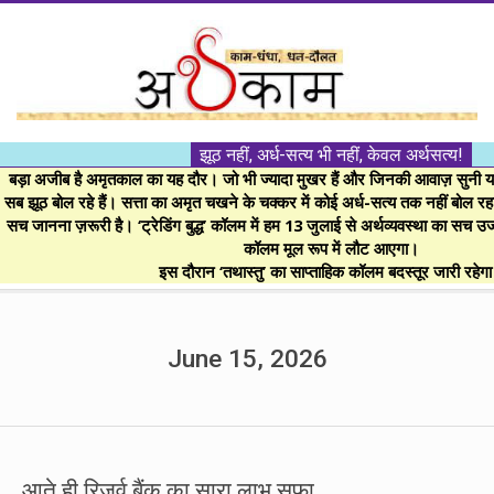
Skip
to
content
।।
झूठ नहीं, अर्ध-सत्य भी नहीं, केवल अर्थसत्य!
अर्थकाम।।
बड़ा अजीब है अमृतकाल का यह दौर। जो भी ज्यादा मुखर हैं और जिनकी आवाज़ सुनी या 
सब झूठ बोल रहे हैं। सत्ता का अमृत चखने के चक्कर में कोई अर्ध-सत्य तक नहीं बोल रहा। 
सच जानना ज़रूरी है। ‘ट्रेडिंग बुद्ध’ कॉलम में हम 13 जुलाई से अर्थव्यवस्था का सच उ
BE
कॉलम मूल रूप में लौट आएगा।
इस दौरान ‘तथास्तु’ का साप्ताहिक कॉलम बदस्तूर जारी रहेग
FINANCIALLY
Secondary
Navigation
June 15, 2026
CLEVER!
Menu
आते ही रिजर्व बैंक का सारा लाभ सफा