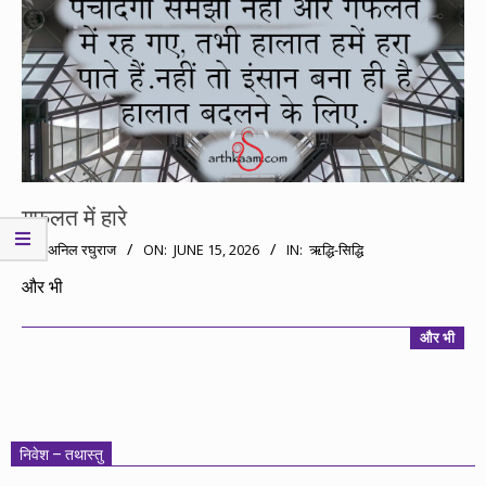
गफलत में हारे
2026-
BY:
अनिल रघुराज
ON:
JUNE 15, 2026
IN:
ऋद्धि-सिद्धि
06-
और भी
15
और भी
निवेश – तथास्तु