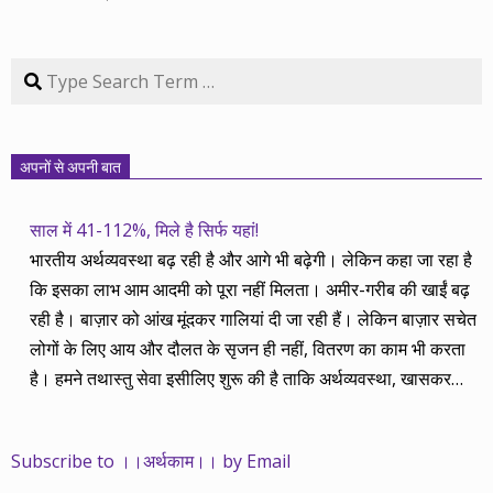
Search
अपनों से अपनी बात
साल में 41-112%, मिले है सिर्फ यहां!
भारतीय अर्थव्यवस्था बढ़ रही है और आगे भी बढ़ेगी। लेकिन कहा जा रहा है
कि इसका लाभ आम आदमी को पूरा नहीं मिलता। अमीर-गरीब की खाईं बढ़
रही है। बाज़ार को आंख मूंदकर गालियां दी जा रही हैं। लेकिन बाज़ार सचेत
लोगों के लिए आय और दौलत के सृजन ही नहीं, वितरण का काम भी करता
है। हमने तथास्तु सेवा इसीलिए शुरू की है ताकि अर्थव्यवस्था, खासकर
कंपनियों के बढ़ने का लाभ निपट गरीबी से ऊपर रहनेवाले लोगों तक पहुंचाया
जा सके। वे जिन्हें बैंक बहुत हुआ तो 9 प्रतिशत देता है, जबकि वास्तविक
Subscribe to ।।अर्थकाम।। by Email
महंगाई की दर 10 प्रतिशत से ऊपर रहती है। वे भागकर जाते हैं सोने और