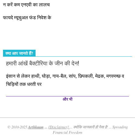
और सत्यनिष्ठा से आपके लिए निवेश के हर रविवार को शानदार मौके लेकर
न करें कम एनएवी का लालच
आते रहेंगे। तुलसीदास की चौपाई याद कीजिए – सकल पदारथ है जन मांही,
फायदे म्यूचुअल फंड निवेश के
कर्महीन नर पावत नाहीं। आपके हिस्से का कुछ कर्म हम कर दे रहे हैं। बाकी
तो आपको ही करना पड़ेगा। इसलिए…. सोचिए। समझिए। फैसला
कीजिए। तथास्तु!!!
क्या आप जानते हैं?
हमारी आंखें बैक्टीरिया के जीन की देन!
इंसान से लेकर हाथी, घोड़ा, गाय-बैल, सांप, छिपकली, मेढक, मगरमच्छ व
चिड़ियों तक धरती पर
और भी
Arthkaam
...
© 2010-2025
{Disclaimer}
... क्योंकि जानकारी ही पैसा है! ... Spreading
Financial Freedom