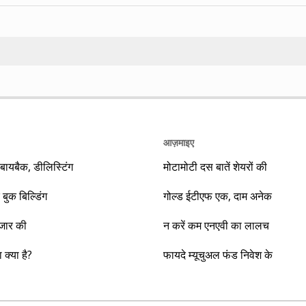
Search
आज़माइए
यबैक, डीलिस्टिंग
मोटामोटी दस बातें शेयरों की
 बुक बिल्डिंग
गोल्ड ईटीएफ एक, दाम अनेक
ाजार की
न करें कम एनएवी का लालच
क्या है?
फायदे म्यूचुअल फंड निवेश के