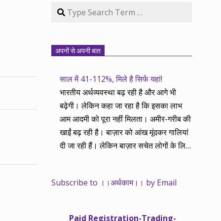
Search
अपनों से अपनी बात
साल में 41-112%, मिले है सिर्फ यहां!
भारतीय अर्थव्यवस्था बढ़ रही है और आगे भी
बढ़ेगी। लेकिन कहा जा रहा है कि इसका लाभ
आम आदमी को पूरा नहीं मिलता। अमीर-गरीब की
खाईं बढ़ रही है। बाज़ार को आंख मूंदकर गालियां
दी जा रही हैं। लेकिन बाज़ार सचेत लोगों के लिए
आय और दौलत के सृजन ही नहीं, वितरण का
काम भी करता है। हमने तथास्तु सेवा इसीलिए
Subscribe to ।।अर्थकाम।। by Email
शुरू की है ताकि अर्थव्यवस्था, खासकर कंपनियों
के बढ़ने का लाभ निपट गरीबी से ऊपर रहनेवाले
लोगों तक पहुंचाया जा सके। वे जिन्हें बैंक बहुत
Paid Registration-Trading-