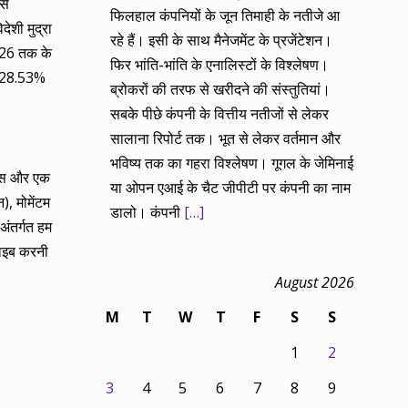
से
फिलहाल कंपनियों के जून तिमाही के नतीजे आ
ेशी मुद्रा
रहे हैं। इसी के साथ मैनेजमेंट के प्रजेंटेशन।
-26 तक के
फिर भांति-भांति के एनालिस्टों के विश्लेषण।
र) 28.53%
ब्रोकरों की तरफ से खरीदने की संस्तुतियां।
सबके पीछे कंपनी के वित्तीय नतीजों से लेकर
सालाना रिपोर्ट तक। भूत से लेकर वर्तमान और
भविष्य तक का गहरा विश्लेषण। गूगल के जेमिनाई
्यास और एक
या ओपन एआई के चैट जीपीटी पर कंपनी का नाम
), मोमेंटम
डालो। कंपनी
[…]
अंतर्गत हम
राइब करनी
August 2026
M
T
W
T
F
S
S
1
2
3
4
5
6
7
8
9