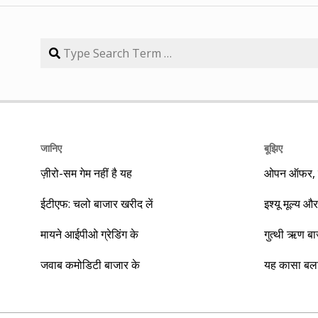
जानिए
बूझिए
ज़ीरो-सम गेम नहीं है यह
ओपन ऑफर, बा
ईटीएफ: चलो बाजार खरीद लें
इश्यू मूल्य और
मायने आईपीओ ग्रेडिंग के
गुत्थी ऋण ब
जवाब कमोडिटी बाजार के
यह कासा बला 