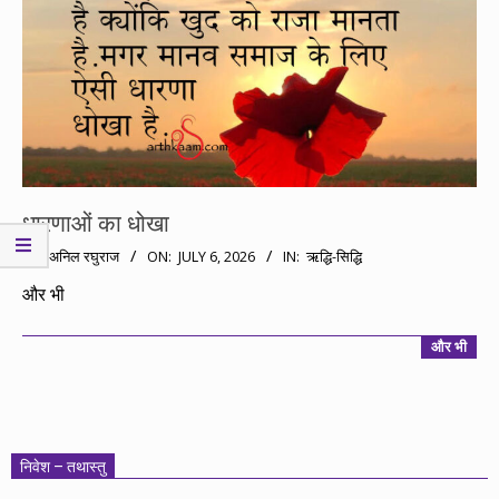
धारणाओं का धोखा
2026-
BY:
अनिल रघुराज
ON:
JULY 6, 2026
IN:
ऋद्धि-सिद्धि
07-
और भी
06
और भी
निवेश – तथास्तु