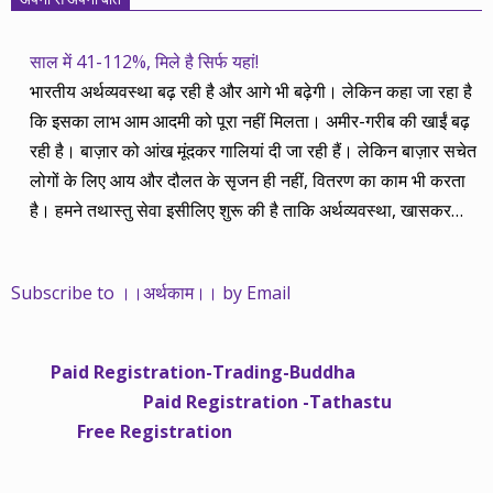
साल में 41-112%, मिले है सिर्फ यहां!
भारतीय अर्थव्यवस्था बढ़ रही है और आगे भी बढ़ेगी। लेकिन कहा जा रहा है
कि इसका लाभ आम आदमी को पूरा नहीं मिलता। अमीर-गरीब की खाईं बढ़
रही है। बाज़ार को आंख मूंदकर गालियां दी जा रही हैं। लेकिन बाज़ार सचेत
लोगों के लिए आय और दौलत के सृजन ही नहीं, वितरण का काम भी करता
है। हमने तथास्तु सेवा इसीलिए शुरू की है ताकि अर्थव्यवस्था, खासकर
कंपनियों के बढ़ने का लाभ निपट गरीबी से ऊपर रहनेवाले लोगों तक पहुंचाया
जा सके। वे जिन्हें बैंक बहुत हुआ तो 9 प्रतिशत देता है, जबकि वास्तविक
Subscribe to ।।अर्थकाम।। by Email
महंगाई की दर 10 प्रतिशत से ऊपर रहती है। वे भागकर जाते हैं सोने और
रीयल एस्टेट में चले जाते हैं तो उनकी बचत लॉक हो जाती है। देश के काम
नहीं आती। खुद उनके कितने काम आएगी, यह भी पक्का नहीं। जो पिछले
Paid Registration-Trading-Buddha
साढ़े चार सालों से अर्थकाम से जुड़े हैं, वे हमारी ईमानदारी और सत्यनिष्ठा से
Paid Registration -Tathastu
भलीभांति वाकिफ हैं। शुरू में हम भी कच्चे थे तो बाज़ार के उस्तादों के जाल
Free Registration
में फंस गए। गलतियां कीं। लेकिन जैसे ही समझ में आया, खटाक से उनसे
किनारा कस लिया। करीब सवा साल पहले से नए सिरे से शुरू किया तो