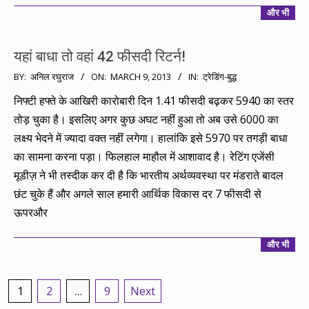
और भी
यहां बाधा तो वहां 42 फीसदी रिटर्न!
2013-
BY:
अनिल रघुराज
ON:
MARCH 9, 2013
IN:
ट्रेडिंग-बुद्ध
03-
निफ्टी हफ्ते के आखिरी कारोबारी दिन 1.41 फीसदी बढ़कर 5940 का स्तर
09
तोड़ चुका है। इसलिए अगर कुछ अघट नहीं हुआ तो अब उसे 6000 का
लक्ष्य भेदने में ज्यादा वक्त नहीं लगेगा। हालांकि इसे 5970 पर तगड़ी बाधा
का सामना करना पड़ा। फिलहाल माहौल में आशावाद है। रेटिंग एजेंसी
मूडीज़ ने भी तस्दीक कर दी है कि भारतीय अर्थव्यवस्था पर मंडराते बादल
छंट चुके हैं और अगले साल हमारी आर्थिक विकास दर 7 फीसदी से
ऊपरऔर
और भी
Posts
1
2
…
9
Next