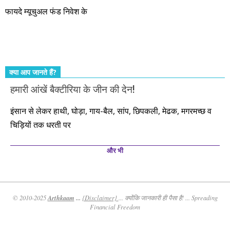
आते रहेंगे। तुलसीदास की चौपाई याद कीजिए – सकल पदारथ है जन मांही,
फायदे म्यूचुअल फंड निवेश के
कर्महीन नर पावत नाहीं। आपके हिस्से का कुछ कर्म हम कर दे रहे हैं। बाकी
तो आपको ही करना पड़ेगा। इसलिए…. सोचिए। समझिए। फैसला
कीजिए। तथास्तु!!!
क्या आप जानते हैं?
हमारी आंखें बैक्टीरिया के जीन की देन!
इंसान से लेकर हाथी, घोड़ा, गाय-बैल, सांप, छिपकली, मेढक, मगरमच्छ व
चिड़ियों तक धरती पर
और भी
Arthkaam
...
© 2010-2025
{Disclaimer}
... क्योंकि जानकारी ही पैसा है! ... Spreading
Financial Freedom