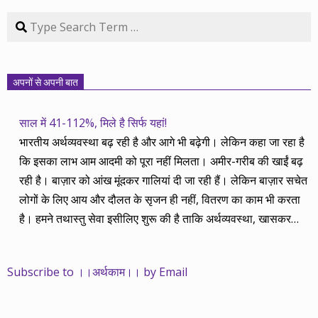
Search
अपनों से अपनी बात
साल में 41-112%, मिले है सिर्फ यहां!
भारतीय अर्थव्यवस्था बढ़ रही है और आगे भी बढ़ेगी। लेकिन कहा जा रहा है
कि इसका लाभ आम आदमी को पूरा नहीं मिलता। अमीर-गरीब की खाईं बढ़
रही है। बाज़ार को आंख मूंदकर गालियां दी जा रही हैं। लेकिन बाज़ार सचेत
लोगों के लिए आय और दौलत के सृजन ही नहीं, वितरण का काम भी करता
है। हमने तथास्तु सेवा इसीलिए शुरू की है ताकि अर्थव्यवस्था, खासकर
कंपनियों के बढ़ने का लाभ निपट गरीबी से ऊपर रहनेवाले लोगों तक पहुंचाया
जा सके। वे जिन्हें बैंक बहुत हुआ तो 9 प्रतिशत देता है, जबकि वास्तविक
Subscribe to ।।अर्थकाम।। by Email
महंगाई की दर 10 प्रतिशत से ऊपर रहती है। वे भागकर जाते हैं सोने और
रीयल एस्टेट में चले जाते हैं तो उनकी बचत लॉक हो जाती है। देश के काम
नहीं आती। खुद उनके कितने काम आएगी, यह भी पक्का नहीं। जो पिछले