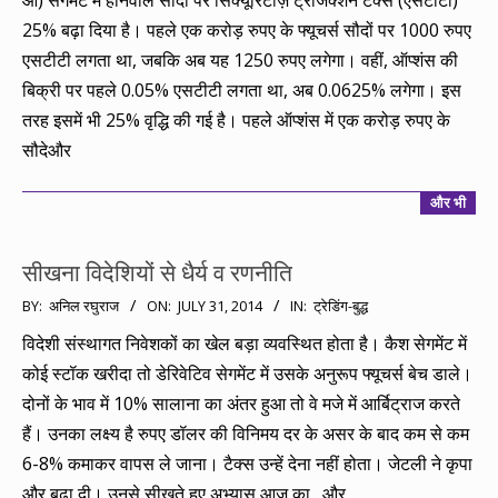
ओ) सेगमेंट में होनेवाले सौदों पर सिक्यूरिटीज़ ट्रांजैक्शन टैक्स (एसटीटी)
25% बढ़ा दिया है। पहले एक करोड़ रुपए के फ्यूचर्स सौदों पर 1000 रुपए
एसटीटी लगता था, जबकि अब यह 1250 रुपए लगेगा। वहीं, ऑप्शंस की
बिक्री पर पहले 0.05% एसटीटी लगता था, अब 0.0625% लगेगा। इस
तरह इसमें भी 25% वृद्धि की गई है। पहले ऑप्शंस में एक करोड़ रुपए के
सौदेऔर
और भी
सीखना विदेशियों से धैर्य व रणनीति
2014-
BY:
अनिल रघुराज
ON:
JULY 31, 2014
IN:
ट्रेडिंग-बुद्ध
07-
विदेशी संस्थागत निवेशकों का खेल बड़ा व्यवस्थित होता है। कैश सेगमेंट में
31
कोई स्टॉक खरीदा तो डेरिवेटिव सेगमेंट में उसके अनुरूप फ्यूचर्स बेच डाले।
दोनों के भाव में 10% सालाना का अंतर हुआ तो वे मजे में आर्बिट्राज करते
हैं। उनका लक्ष्य है रुपए डॉलर की विनिमय दर के असर के बाद कम से कम
6-8% कमाकर वापस ले जाना। टैक्स उन्हें देना नहीं होता। जेटली ने कृपा
और बढ़ा दी। उनसे सीखते हुए अभ्यास आज का…और