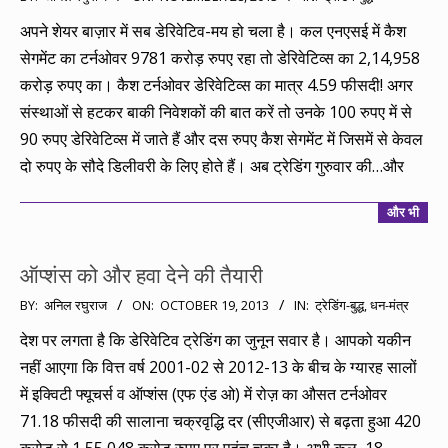
11-
अपने शेयर बाज़ार में सब डेरिवेटिव-मय हो चला है। कल एनएसई में कैश
28
सेगमेंट का टर्नओवर 9781 करोड़ रुपए रहा तो डेरिवेटिव्स का 2,14,958
करोड़ रुपए का। कैश टर्नओवर डेरिवेटिव्स का मात्र 4.59 फीसदी! अगर
संस्थाओं से हटकर बाकी निवेशकों की बात करें तो उनके 100 रुपए में से
90 रुपए डेरिवेटिव्स में जाते हैं और दस रुपए कैश सेगमेंट में जिसमें से केवल
दो रुपए के सौदे डिलीवरी के लिए होते हैं। अब ट्रेडिंग गुरुवार की…और
और भी
ऑप्शंस को और हवा देने की तैयारी
2013-
BY:
अनिल रघुराज
ON:
OCTOBER 19, 2013
IN:
ट्रेडिंग-बुद्ध
,
धन-मंत्र
10-
देश पर लगता है कि डेरिवेटिव ट्रेडिंग का जुनून सवार है। आपको यकीन
19
नहीं आएगा कि वित्त वर्ष 2001-02 से 2012-13 के बीच के ग्यारह सालों
में इक्विटी फ्यूचर्स व ऑप्शंस (एफ एंड ओ) में रोज़ का औसत टर्नओवर
71.18 फीसदी की सालाना चक्रवृद्धि दर (सीएजीआर) से बढ़ता हुआ 420
करोड़ से 1,55,048 करोड़ रुपए पर पहुंच चुका है। अभी कल, 18