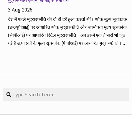
मुद्रास्फीति ज़मीन, महंगाई आसमां पर!
2014 की बानगी पेश है। सितंबर 2013 में पांच रविवार थे तो पांच
3 Aug 2026
कंपनियां। आप नीचे की सारिणी से देख सकते हैं कि पांच में चार ने अपना
देश में पहले मुद्रास्फीति की दो ही दरें हुआ करती थीं। थोक मूल्य सूचकांक
(तीन से पांच साल का) लक्ष्य साल भर में ही पूरा कर लिया है, जबकि एक
(डब्ल्यूपीआई) पर आधारित थोक मुद्रास्फीति और उपभोक्ता मूल्य सूचकांक
कंपनी 84.57 प्रतिशत रिटर्न के साथ लक्ष्य से ज़रा-सा पीछे है। तारीख
(सीपीआई) पर आधारित रिटेल मुद्रास्फीति। अब इसमें एक तीसरी भी जुड़
कंपनी तब का भाव समय लक्ष्य 30/09/14 का भाव रिटर्न (%) 01/09/13
गई है उत्पादकों के मूल्य सूचकांक (पीपीआई) पर आधारित मुद्रास्फीति।
डॉ. रेड्डीज़ लैब 2292.90 3 साल 2815 3229.60 40.85 08/09/13
लेकिन ये सभी बैंकिंग, कॉरपोरेट क्षेत्र और वित्तीय तंत्र के लिए मायने रखती
एचडीएफसी बैंक 616.20 3 साल 850 872.65 41.62 15/09/13
हैं, जबकि देश के आमजन के लिए इनका कोई खास मतलब नहीं। उसके लिए
अतुल ऑटो 173.65 5 साल 260 367.90 111.86 22/09/13 कमिन्स
तो सालों-साल से ‘महंगाई डायन खाये जात है’ की स्थिति बनी हुई है।
इंडिया 409.25 3 साल 474 671.05 63.97 29/09/13 नवनीत
मुद्रास्फीति जितनी बढ़ती है, उससे ज्यादा कमाई बढ़ जाए तो किसी को
एजुकेशन 53.15 3 साल 110 98.10 84.57 यहां यह भी गौर करने की
महंगाई से फर्क नहीं पड़ता। लेकिन जब कमाई ठहरी या घट रही हो तब
बात है कि हम आमतौर पर हर महीने लार्जकैप, मिडकैप और स्मॉल कैप का
मुद्रास्फीति का 4% बढ़ना भी घर-गृहस्थी की कमर तोड़ देता है। सरकार
Search
संतुलन बनाकर चलते हैं। यह भी बताते हैं कि कहां पर एंट्री करें और आपके
कहती है कि उसने तो पिछले बारह सालों में मुद्रास्फीति को काबू में कर रखा
पास कुल एक लाख रुपए हों तो उस हफ्ते की कंपनी में कितना लगाना चाहिए,
है। रिजर्व बैंक ने अगस्त 2016 से फ्लेक्सिबल इनफ्लेशन टार्गेटिंग
उसके कितने शेयर खरीदने चाहिए। मसलन, सितंबर 2013 में हमने तीन
(एफआईटी) फ्रेमवर्क के तहत रिटेल मुद्रास्फीति के लिए 4% को बीच में
लार्जकैप, एक मिडकैप और एक स्मॉल कैप कंपनी आपके निवेश के लिए पेश
रखकर 2% ऊपर-नीचे यानी 2% से 6% की जो रेंज घोषित की है, वो अभी
की थी। इसमें से लार्ज कैप कंपनियों में डॉ. रेड्डीज़ लैब का शेयर लक्ष्य
तक टूटी नहीं है। यह फ्रेमवर्क हर पांच साल पर बढ़ाया जाता है। अभी इसे