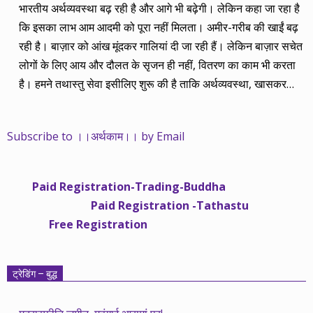
भारतीय अर्थव्यवस्था बढ़ रही है और आगे भी बढ़ेगी। लेकिन कहा जा रहा है
कि इसका लाभ आम आदमी को पूरा नहीं मिलता। अमीर-गरीब की खाईं बढ़
रही है। बाज़ार को आंख मूंदकर गालियां दी जा रही हैं। लेकिन बाज़ार सचेत
लोगों के लिए आय और दौलत के सृजन ही नहीं, वितरण का काम भी करता
है। हमने तथास्तु सेवा इसीलिए शुरू की है ताकि अर्थव्यवस्था, खासकर
कंपनियों के बढ़ने का लाभ निपट गरीबी से ऊपर रहनेवाले लोगों तक पहुंचाया
जा सके। वे जिन्हें बैंक बहुत हुआ तो 9 प्रतिशत देता है, जबकि वास्तविक
Subscribe to ।।अर्थकाम।। by Email
महंगाई की दर 10 प्रतिशत से ऊपर रहती है। वे भागकर जाते हैं सोने और
रीयल एस्टेट में चले जाते हैं तो उनकी बचत लॉक हो जाती है। देश के काम
नहीं आती। खुद उनके कितने काम आएगी, यह भी पक्का नहीं। जो पिछले
Paid Registration-Trading-Buddha
साढ़े चार सालों से अर्थकाम से जुड़े हैं, वे हमारी ईमानदारी और सत्यनिष्ठा से
Paid Registration -Tathastu
भलीभांति वाकिफ हैं। शुरू में हम भी कच्चे थे तो बाज़ार के उस्तादों के जाल
Free Registration
में फंस गए। गलतियां कीं। लेकिन जैसे ही समझ में आया, खटाक से उनसे
किनारा कस लिया। करीब सवा साल पहले से नए सिरे से शुरू किया तो
मजबूत आधार और गहन रिसर्च के साथ। उसी का नतीजा है कि हमारी
ट्रेडिंग – बुद्ध
सलाहें शानदार-जानदार रिटर्न दे रही हैं। पिछली बार हमने अगस्त 2013 से
अगस्त 2014 तक का लेखाजोखा रखा था। अब सितंबर 2013 से सितंबर