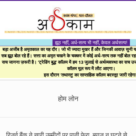
Skip
to
content
।।
झूठ नहीं, अर्ध-सत्य भी नहीं, केवल अर्थसत्य!
अर्थकाम।।
बड़ा अजीब है अमृतकाल का यह दौर। जो भी ज्यादा मुखर हैं और जिनकी आवाज़ सुनी या 
सब झूठ बोल रहे हैं। सत्ता का अमृत चखने के चक्कर में कोई अर्ध-सत्य तक नहीं बोल रहा। 
सच जानना ज़रूरी है। ‘ट्रेडिंग बुद्ध’ कॉलम में हम 13 जुलाई से अर्थव्यवस्था का सच उ
BE
कॉलम मूल रूप में लौट आएगा।
इस दौरान ‘तथास्तु’ का साप्ताहिक कॉलम बदस्तूर जारी रहेग
FINANCIALLY
Secondary
Navigation
होम लोन
CLEVER!
Menu
रिजर्व बैंक ने सारी उम्मीदों पर पानी फेरा, ब्याज न घटने से