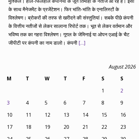
मुश्किल। हाल-फिलहाल कंपनियों के जून तिमाही के नतीजे आ रहे हैं। इसी
के साथ मैनेजमेंट के प्रजेंटेशन। फिर भांति-भांति के एनालिस्टों के
विश्लेषण। ब्रोकरों की तरफ से खरीदने की संस्तुतियां। सबके पीछे कंपनी
के वित्तीय नतीजों से लेकर सालाना रिपोर्ट तक। भूत से लेकर वर्तमान और
भविष्य तक का गहरा विश्लेषण। गूगल के जेमिनाई या ओपन एआई के चैट
जीपीटी पर कंपनी का नाम डालो। कंपनी
[…]
August 2026
M
T
W
T
F
S
S
1
2
3
4
5
6
7
8
9
10
11
12
13
14
15
16
17
18
19
20
21
22
23