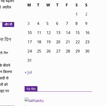
क यह बढ़कर
M
T
W
T
F
S
S
 अप्रैल
1
2
3
4
5
6
7
8
9
और भी
10
11
12
13
14
15
16
 दस दिन
17
18
19
20
21
22
23
24
25
26
27
28
29
30
नी
,
वित्त
31
के बीतने
रान कितना
« Jul
सदी से
जों को
पेड सेवा
ाइट पर