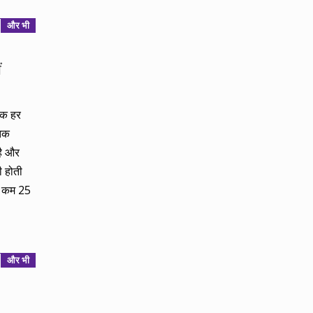
और भी
ं
बिक हर
 तक
है और
ी होती
े कम 25
और भी