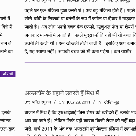
BY:
अनिल रघुराज
ON:
NOVEMBER 1, 2011
IN:
ट्रेडिंग-बुद्ध
11-
पहले घर एक-मंजिला हुआ करते थे। अब बहु-मंजिला होते हैं। पहल
01
ों में
सोने-चांदी के सिक्कों या बर्तनों के रूप में जमीन या दीवार में गाड़क
 विरोधी
जाती है। अब लोग अपनी बचत बैंक एफडी, म्यूचुअल फंड या शेयरों 
ें
अनाकार माध्यमों में लगाते हैं। पहले मुद्रास्फीति नहीं थी तो बचत 
 नाम ले
उतनी ही रहती थी। अब खोखली होती जाती है। इसलिए आप कमाक
चलाने का
हैं, यह पर्याप्त नहीं। आपकी बचत को भी कमा पड़ेगा। कम याऔर
और भी
अल्सटॉम के बहाने उतरते हैं मिथ में
2011-
BY:
अनिल रघुराज
ON:
JULY 28, 2011
IN:
ट्रेडिंग-बुद्ध
07-
। इसके
बाजार में मिथ है कि एफआईआई जिस शेयर को खरीदते हैं, उसके भा
28
रसोल्ड
आप बढ़ जाते हैं। लेकिन सिर्फ यही कारक किसी शेयर को नहीं बढ
 उछल-कूद
जैसे, मार्च 2011 के अंत तक अल्सटॉम प्रोजेक्ट्स इंडिया में एफ