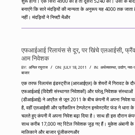
शुरू होगी। एक सिरा 4900 का है तो दूसरा 5240 का। उसी के बाद
बनाएंगे कि सारे मंदड़ियों की मान्यता के अनुरूप यह 4000 तक जाता 
नहीं। मंदड़ियों ने निफ्टी मेंऔर
एफआईआई रिलायंस से दूर, पर खिंचे एलआईसी, फ्रै
आम निवेशक
2011-
BY:
अनिल रघुराज
ON:
JULY 18, 2011
IN:
अर्थव्यवस्था
,
उद्योग
,
नवा-ज
बाजार
07-
18
एक तरफ रिलायंस इंडस्ट्रीज (आरआईएल) के शेयरों में गिरावट के दौर 
एफआईआई (विदेशी संस्थागत निवेशकों) और घरेलू निवेशक संस्थाओं
(डीआईआई) ने अप्रैल से जून 2011 के बीच कंपनी में अपना निवेश घ
है, वहीं एलआईसी और फ्रैंकलिन टेम्प्लेटन इनवेस्टमेंट फंड ने धारा 
चलते हुए कंपनी में अपना निवेश बढ़ा दिया है। साथ ही इस दौरान कंप
साथ करीब 17,000 नए रिटेल निवेशक जुड़ गए हैं। मुकेश अंबानी के
मालिकाने और बाजार पूंजीकरणऔर