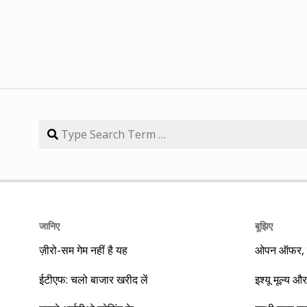
जानिए
बूझिए
ज़ीरो-सम गेम नहीं है यह
ओपन ऑफर, बा
ईटीएफ: चलो बाजार खरीद लें
इश्यू मूल्य और