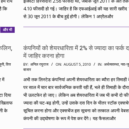
 हम राय
इक्विटी हिस्सेदारी 2.56 फीसदी थी, जबकि जून 2011 के अंत त
है कि
4.10 फीसदी हो गई। जाहिर है कि एफआईआई की यह सारी खरीद 1
से 30 जून 2011 के बीच हुई होगी। लेकिन 1 अप्रैलऔर
और भी
ंकलिन,
कंपनियों को शेयरधारिता में 2% से ज्यादा का फर्क
में जाहिर करना होगा
2010-
ूनी
,
वित्त
BY:
अनिल रघुराज
ON:
AUGUST 5, 2010
IN:
अर्थव्यवस्था
,
नवा-जू
बाजार
08-
05
में
अभी तक लिस्टेड कंपनियां अपनी शेयरधारिता का ब्यौरा हर तिमाही 
पर साल में चार बार सार्वजनिक करती रही हैं, भले ही तिमाही के दौ
टा दिया
भी उलटफेर हो जाए। लेकिन अब शेयरधारिता में जब भी कभी दो फी
के खिलाफ
ज्यादा की घट-बढ़ होगी, उन्हें उसके दस दिन के भीतर स्टॉक एक्सचे
नी के
सूचित करना होगा और एक्सचेंज इस सूचना को तत्काल अपनी वेबस
कंपनी की उद्घोषणा के रूप में पेश कर देंगे। यह फैसलाऔर