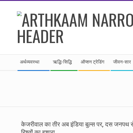
Skip
to
content
।।
Secondary
अर्थकाम।।
अर्थव्यवस्था
ऋद्धि-सिद्धि
ऑप्शन ट्रेडिंग
जीवन-सार
Navigation
Menu
BE
FINANCIALLY
CLEVER!
केजरीवाल का तीर अब इंडिया बुल्स पर, दस जनपथ स
रिश्तों का इशारा