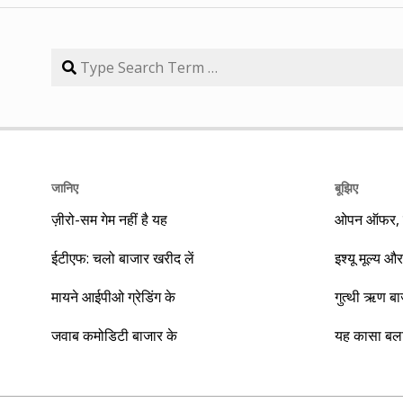
जानिए
बूझिए
ज़ीरो-सम गेम नहीं है यह
ओपन ऑफर, बा
ईटीएफ: चलो बाजार खरीद लें
इश्यू मूल्य और
मायने आईपीओ ग्रेडिंग के
गुत्थी ऋण ब
जवाब कमोडिटी बाजार के
यह कासा बला 