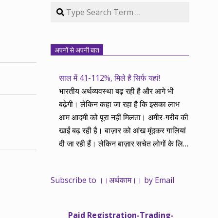
Search
अपनों से अपनी बात
साल में 41-112%, मिले है सिर्फ यहां!
भारतीय अर्थव्यवस्था बढ़ रही है और आगे भी
बढ़ेगी। लेकिन कहा जा रहा है कि इसका लाभ
आम आदमी को पूरा नहीं मिलता। अमीर-गरीब की
खाईं बढ़ रही है। बाज़ार को आंख मूंदकर गालियां
दी जा रही हैं। लेकिन बाज़ार सचेत लोगों के लिए
आय और दौलत के सृजन ही नहीं, वितरण का
काम भी करता है। हमने तथास्तु सेवा इसीलिए
Subscribe to ।।अर्थकाम।। by Email
शुरू की है ताकि अर्थव्यवस्था, खासकर कंपनियों
के बढ़ने का लाभ निपट गरीबी से ऊपर रहनेवाले
लोगों तक पहुंचाया जा सके। वे जिन्हें बैंक बहुत
Paid Registration-Trading-