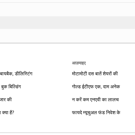
Search
आज़माइए
यबैक, डीलिस्टिंग
मोटामोटी दस बातें शेयरों की
 बुक बिल्डिंग
गोल्ड ईटीएफ एक, दाम अनेक
ाजार की
न करें कम एनएवी का लालच
क्या है?
फायदे म्यूचुअल फंड निवेश के