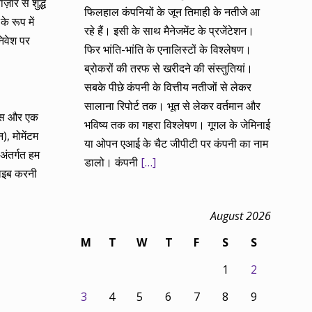
ार से शुद्ध
फिलहाल कंपनियों के जून तिमाही के नतीजे आ
े रूप में
रहे हैं। इसी के साथ मैनेजमेंट के प्रजेंटेशन।
िवेश पर
फिर भांति-भांति के एनालिस्टों के विश्लेषण।
ब्रोकरों की तरफ से खरीदने की संस्तुतियां।
सबके पीछे कंपनी के वित्तीय नतीजों से लेकर
सालाना रिपोर्ट तक। भूत से लेकर वर्तमान और
्यास और एक
भविष्य तक का गहरा विश्लेषण। गूगल के जेमिनाई
), मोमेंटम
या ओपन एआई के चैट जीपीटी पर कंपनी का नाम
अंतर्गत हम
डालो। कंपनी
[…]
राइब करनी
August 2026
M
T
W
T
F
S
S
1
2
3
4
5
6
7
8
9