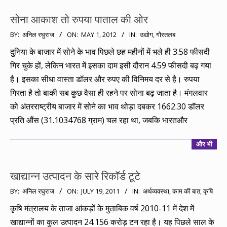
सोना आकाश तो रुपया पाताल की ओर
2012-
BY:
अनिल रघुराज
ON:
MAY 1, 2012
IN:
उद्योग
,
गौरतलब
05-
दुनिया के बाजार में सोने के भाव पिछले छह महीनों में भले ही 3.58 फीसदी
01
गिर चुके हों, लेकिन भारत में इसका दाम इसी दौरान 4.59 फीसदी बढ़ गया
है। इसका सीधा वास्ता डॉलर और रुपए की विनिमय दर से है। रुपया
गिरता है तो बाकी सब कुछ वैसा ही रहने पर सोना बढ़ जाता है। मंगलवार
को अंतरराष्ट्रीय बाजार में सोने का भाव थोड़ा दबकर 1662.30 डॉलर
प्रति औंस (31.1034768 ग्राम) चल रहा था, जबकि भारतऔर
और भी
खाद्यान्न उत्पादन के सारे रिकॉर्ड टूटे
2011-
BY:
अनिल रघुराज
ON:
JULY 19, 2011
IN:
अर्थव्यवस्था
,
काम की बात
,
कृषि
07-
कृषि मंत्रालय के ताजा आंकड़ों के मुताबिक वर्ष 2010-11 में देश में
19
खाद्यान्नों का कुल उत्पादन 24.156 करोड़ टन रहा है। यह पिछले साल के