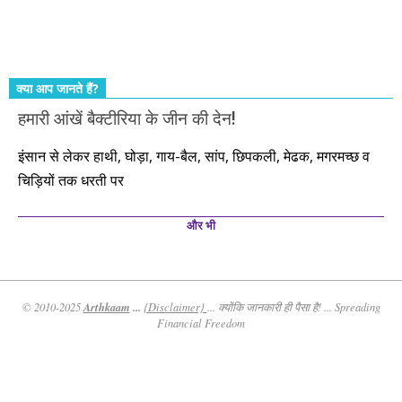
तो आपको ही करना पड़ेगा। इसलिए…. सोचिए। समझिए। फैसला
कीजिए। तथास्तु!!!
क्या आप जानते हैं?
हमारी आंखें बैक्टीरिया के जीन की देन!
इंसान से लेकर हाथी, घोड़ा, गाय-बैल, सांप, छिपकली, मेढक, मगरमच्छ व
चिड़ियों तक धरती पर
और भी
Arthkaam
...
© 2010-2025
{Disclaimer}
... क्योंकि जानकारी ही पैसा है! ... Spreading
Financial Freedom