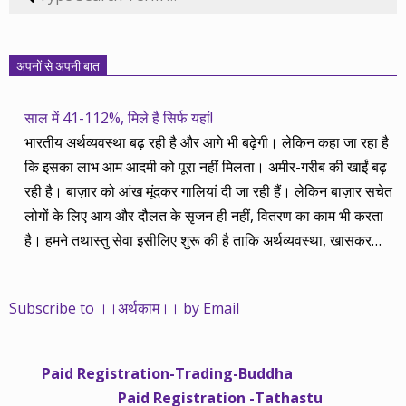
अपनों से अपनी बात
साल में 41-112%, मिले है सिर्फ यहां!
भारतीय अर्थव्यवस्था बढ़ रही है और आगे भी बढ़ेगी। लेकिन कहा जा रहा है
कि इसका लाभ आम आदमी को पूरा नहीं मिलता। अमीर-गरीब की खाईं बढ़
रही है। बाज़ार को आंख मूंदकर गालियां दी जा रही हैं। लेकिन बाज़ार सचेत
लोगों के लिए आय और दौलत के सृजन ही नहीं, वितरण का काम भी करता
है। हमने तथास्तु सेवा इसीलिए शुरू की है ताकि अर्थव्यवस्था, खासकर
कंपनियों के बढ़ने का लाभ निपट गरीबी से ऊपर रहनेवाले लोगों तक पहुंचाया
जा सके। वे जिन्हें बैंक बहुत हुआ तो 9 प्रतिशत देता है, जबकि वास्तविक
Subscribe to ।।अर्थकाम।। by Email
महंगाई की दर 10 प्रतिशत से ऊपर रहती है। वे भागकर जाते हैं सोने और
रीयल एस्टेट में चले जाते हैं तो उनकी बचत लॉक हो जाती है। देश के काम
नहीं आती। खुद उनके कितने काम आएगी, यह भी पक्का नहीं। जो पिछले
Paid Registration-Trading-Buddha
साढ़े चार सालों से अर्थकाम से जुड़े हैं, वे हमारी ईमानदारी और सत्यनिष्ठा से
Paid Registration -Tathastu