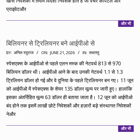
खास निवेशकों में तमाम विदेशी निवेशक होते हैं जो वेंचर कैपिटल और
प्राइवेटऔर
और भी
बिलियनर से ट्रिलियनर बने आईपीओ से
2026-
BY:
अनिल रघुराज
ON:
JUNE 21, 2026
IN:
तथास्तु
06-
स्पेसएक्स के आईपीओ से पहले एलन मस्क की नेटवर्थ 813 से 970
21
बिलियन डॉलर थी। आईपीओ आने के बाद उनकी नेटवर्थ 1.1 से 1.3
ट्रिलियन डॉलर हो गई और वे दुनिया के पहले ट्रिलियनर बन गए। 11 जून
को आईपीओ में स्पेसएक्स के शेयर 135 डॉलर मूल्य पर जारी हुए। हालांकि
इसका अंतर्ऩिहित मूल्य 63 डॉलर ही बताया जाता है। 12 जून को आईपीओ
बंद होने तक इसमें लाखों छोटे निवेशकों और हज़ारों बड़े संस्थागत निवेशकों
नेऔर
और भी