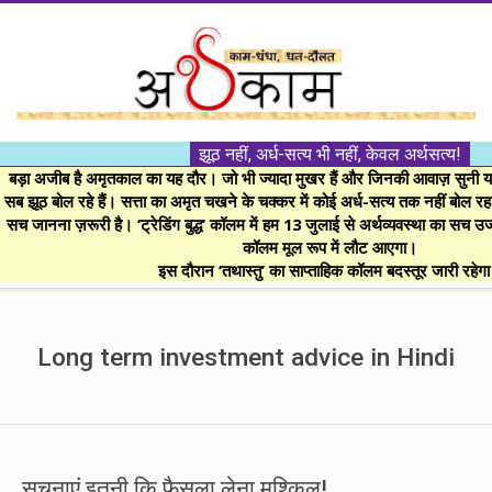
Skip
to
content
।।
झूठ नहीं, अर्ध-सत्य भी नहीं, केवल अर्थसत्य!
अर्थकाम।।
बड़ा अजीब है अमृतकाल का यह दौर। जो भी ज्यादा मुखर हैं और जिनकी आवाज़ सुनी या 
सब झूठ बोल रहे हैं। सत्ता का अमृत चखने के चक्कर में कोई अर्ध-सत्य तक नहीं बोल रहा। 
सच जानना ज़रूरी है। ‘ट्रेडिंग बुद्ध’ कॉलम में हम 13 जुलाई से अर्थव्यवस्था का सच उ
BE
कॉलम मूल रूप में लौट आएगा।
इस दौरान ‘तथास्तु’ का साप्ताहिक कॉलम बदस्तूर जारी रहेग
FINANCIALLY
Secondary
Navigation
Long term investment advice in Hindi
CLEVER!
Menu
सूचनाएं इतनी कि फैसला लेना मुश्किल!