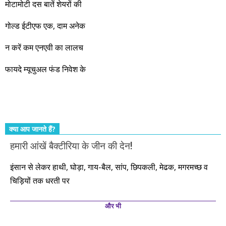
जबरदस्त प्रगति के साल होने जा रहे हैं। इस दौरान एक साल में दोगुना ही
मोटामोटी दस बातें शेयरों की
नहीं, दस साल में अपनी बचत से दस गुना दौलत बनाने के मौके बहुत सारे
गोल्ड ईटीएफ एक, दाम अनेक
आएंगे। दूसरे आपको बस उल्लू बनाएंगे। केवल हम ही हैं जो पूरी ईमानदारी
और सत्यनिष्ठा से आपके लिए निवेश के हर रविवार को शानदार मौके लेकर
न करें कम एनएवी का लालच
आते रहेंगे। तुलसीदास की चौपाई याद कीजिए – सकल पदारथ है जन मांही,
फायदे म्यूचुअल फंड निवेश के
कर्महीन नर पावत नाहीं। आपके हिस्से का कुछ कर्म हम कर दे रहे हैं। बाकी
तो आपको ही करना पड़ेगा। इसलिए…. सोचिए। समझिए। फैसला
कीजिए। तथास्तु!!!
क्या आप जानते हैं?
हमारी आंखें बैक्टीरिया के जीन की देन!
इंसान से लेकर हाथी, घोड़ा, गाय-बैल, सांप, छिपकली, मेढक, मगरमच्छ व
चिड़ियों तक धरती पर
और भी