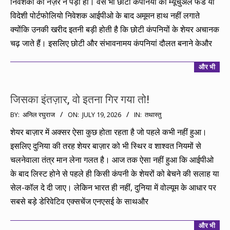
निवेशकों की नज़र न पड़ी हो। वैसे भी छोटी कंपनियों को म्यूचुअल फंड या
विदेशी पोर्टफोलियो निवेशक आईपीओ के बाद अमूमन हाथ नहीं लगाते
क्योंकि उनकी खरीद इतनी बड़ी होती है कि छोटी कंपनियों के शेयर अचानक
चढ़ जाते हैं। इसलिए छोटी और संभावनामय कंपनियां दौलत बनाने केऔर
और भी
जिसका इंतज़ार, वो इतना गिर गया तो!
2026-
BY:
अनिल रघुराज
ON:
JULY 19, 2026
IN:
तथास्तु
07-
शेयर बाज़ार में अक्सर ऐसा कुछ होता रहता है जो पहले कभी नहीं हुआ।
19
इसलिए दुनिया की तरह शेयर बाज़ार को भी स्थिर व शाश्वत नियमों से
चलनेवाला तंत्र मान लेना गलत है। आज तक ऐसा नहीं हुआ कि आईपीओ
के बाद लिस्ट होने से पहले ही किसी कंपनी के शेयरों को बेचने की सलाह या
सेल-कॉल दे दी जाए। लेकिन भारत ही नहीं, दुनिया में वोल्यूम के आधार पर
सबसे बड़े डेरिवेटिव एक्सचेंज एनएसई के साथऔर
और भी