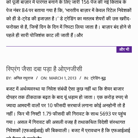
को पूंजी बाज़ार में पारंगत बनाने के लिए जारी 156 पेज की नई किताब के
पेज नंबर 84 पर बताया गया है कि, ‘भारतीय बाज़ार में केवल रिटेल निवेशकों
को ही डे-ट्रेड की इजाज़त है।’ डे ट्रेडिंग का मतलब शेयरों की उस खरीद-
फरोख्त से है, जिन्हें दिन के दिन में निपटा लिया जाता है। बाज़ार बंद होने से
पहले ही सारी पोजिशंस काट ली जाती हैं।और
और भी
स्प्रिंग जैसा दबा पड़ा है ओएनजीसी
2013-
BY:
अनिल रघुराज
ON:
MARCH 1, 2013
IN:
ट्रेडिंग-बुद्ध
03-
बजट में अर्थव्यवस्था या निवेश संबंधी ऐसा कुछ नहीं था कि शेयर बाजार
01
दोपहर तक ठीकठाक बढ़त के बाद यूं धड़ाम हो जाता। एक करोड़ रुपए से
ज्यादा आमदनी वालों पर 10 फीसदी सरचार्ज लगाना कोई अनहोनी तो है
नहीं। फिर भी निफ्टी 1.79 फीसदी की गिरावट के साथ 5693 पर पहुंच
गया। असल में गिरावट की असली वजह है तथाकथित विदेशी संस्थागत
निवेशकों (एफआईआई) की बिकवाली। बजट में प्रावधान है कि एफआईआई