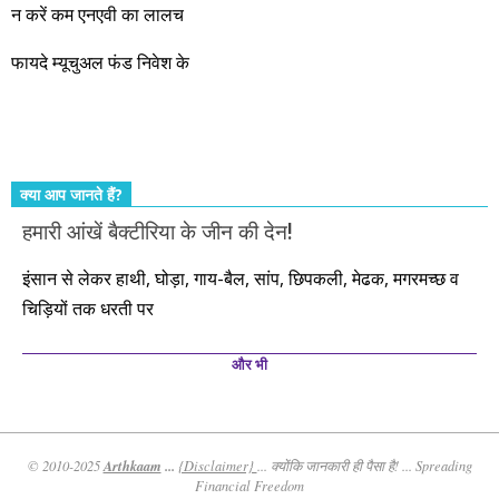
और सत्यनिष्ठा से आपके लिए निवेश के हर रविवार को शानदार मौके लेकर
न करें कम एनएवी का लालच
आते रहेंगे। तुलसीदास की चौपाई याद कीजिए – सकल पदारथ है जन मांही,
फायदे म्यूचुअल फंड निवेश के
कर्महीन नर पावत नाहीं। आपके हिस्से का कुछ कर्म हम कर दे रहे हैं। बाकी
तो आपको ही करना पड़ेगा। इसलिए…. सोचिए। समझिए। फैसला
कीजिए। तथास्तु!!!
क्या आप जानते हैं?
हमारी आंखें बैक्टीरिया के जीन की देन!
इंसान से लेकर हाथी, घोड़ा, गाय-बैल, सांप, छिपकली, मेढक, मगरमच्छ व
चिड़ियों तक धरती पर
और भी
Arthkaam
...
© 2010-2025
{Disclaimer}
... क्योंकि जानकारी ही पैसा है! ... Spreading
Financial Freedom