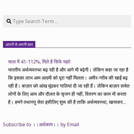
Search
अपनों से अपनी बात
साल में 41-112%, मिले है सिर्फ यहां!
भारतीय अर्थव्यवस्था बढ़ रही है और आगे भी बढ़ेगी। लेकिन कहा जा रहा है
कि इसका लाभ आम आदमी को पूरा नहीं मिलता। अमीर-गरीब की खाईं बढ़
रही है। बाज़ार को आंख मूंदकर गालियां दी जा रही हैं। लेकिन बाज़ार सचेत
लोगों के लिए आय और दौलत के सृजन ही नहीं, वितरण का काम भी करता
है। हमने तथास्तु सेवा इसीलिए शुरू की है ताकि अर्थव्यवस्था, खासकर
कंपनियों के बढ़ने का लाभ निपट गरीबी से ऊपर रहनेवाले लोगों तक पहुंचाया
जा सके। वे जिन्हें बैंक बहुत हुआ तो 9 प्रतिशत देता है, जबकि वास्तविक
Subscribe to ।।अर्थकाम।। by Email
महंगाई की दर 10 प्रतिशत से ऊपर रहती है। वे भागकर जाते हैं सोने और