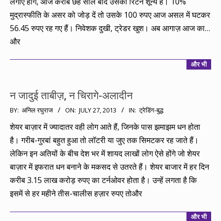
लगाए होंगे, आज करीब छह साल बाद उसका रिटर्न शून्य है। 10%
मुद्रास्फीति के असर को जोड़ दें तो उसके 100 रुपए आज असल में घटकर
56.45 रुपए रह गए हैं। निवेशक दुखी, ट्रेडर खुश। अब आगाज़ आज का…
और
और भी
न जादुई ताबीज़, न चिरागे-अलादीन
2013-
BY:
अनिल रघुराज
ON:
JULY 27, 2013
IN:
ट्रेडिंग-बुद्ध
07-
शेयर बाज़ार में ज्यादातर वही लोग आते हैं, जिनके पास झमाझम धन होता
27
है। गरीब-गुरबां बहुत हुआ तो लॉटरी या जुए तक सिमटकर रह जाते हैं।
लेकिन इन अतियों के बीच देश भर में शायद लाखों लोग ऐसे होंगे जो शेयर
बाज़ार में इफरात धन बनाने के मकसद से उतरते हैं। शेयर बाजार में हर दिन
करीब 3.15 लाख करोड़ रुपए का टर्नओवर होता है। उन्हें लगता है कि
इसमें से हर महीने तीस-चालीस हज़ार रुपए तोऔर
और भी