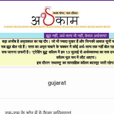
Skip
to
content
।।
झूठ नहीं, अर्ध-सत्य भी नहीं, केवल अर्थसत्य!
अर्थकाम।।
बड़ा अजीब है अमृतकाल का यह दौर। जो भी ज्यादा मुखर हैं और जिनकी आवाज़ सुनी या 
सब झूठ बोल रहे हैं। सत्ता का अमृत चखने के चक्कर में कोई अर्ध-सत्य तक नहीं बोल रहा। 
सच जानना ज़रूरी है। ‘ट्रेडिंग बुद्ध’ कॉलम में हम 13 जुलाई से अर्थव्यवस्था का सच उ
BE
कॉलम मूल रूप में लौट आएगा।
इस दौरान ‘तथास्तु’ का साप्ताहिक कॉलम बदस्तूर जारी रहेग
FINANCIALLY
Secondary
Navigation
gujarat
CLEVER!
Menu
राम-राम के शोर में ये कैसा सन्निपात!