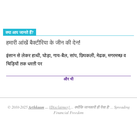
तो आपको ही करना पड़ेगा। इसलिए…. सोचिए। समझिए। फैसला
कीजिए। तथास्तु!!!
क्या आप जानते हैं?
हमारी आंखें बैक्टीरिया के जीन की देन!
इंसान से लेकर हाथी, घोड़ा, गाय-बैल, सांप, छिपकली, मेढक, मगरमच्छ व
चिड़ियों तक धरती पर
और भी
Arthkaam
...
© 2010-2025
{Disclaimer}
... क्योंकि जानकारी ही पैसा है! ... Spreading
Financial Freedom