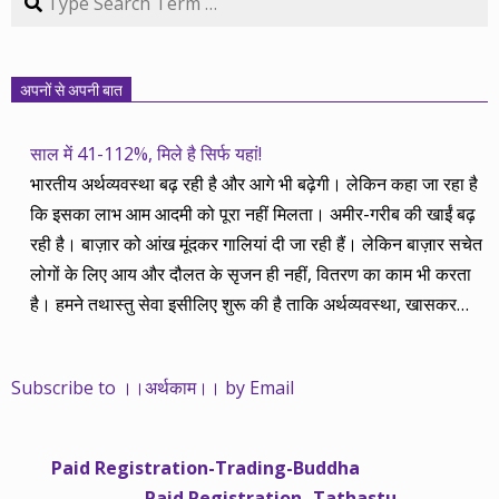
अपनों से अपनी बात
साल में 41-112%, मिले है सिर्फ यहां!
भारतीय अर्थव्यवस्था बढ़ रही है और आगे भी बढ़ेगी। लेकिन कहा जा रहा है
कि इसका लाभ आम आदमी को पूरा नहीं मिलता। अमीर-गरीब की खाईं बढ़
रही है। बाज़ार को आंख मूंदकर गालियां दी जा रही हैं। लेकिन बाज़ार सचेत
लोगों के लिए आय और दौलत के सृजन ही नहीं, वितरण का काम भी करता
है। हमने तथास्तु सेवा इसीलिए शुरू की है ताकि अर्थव्यवस्था, खासकर
कंपनियों के बढ़ने का लाभ निपट गरीबी से ऊपर रहनेवाले लोगों तक पहुंचाया
जा सके। वे जिन्हें बैंक बहुत हुआ तो 9 प्रतिशत देता है, जबकि वास्तविक
Subscribe to ।।अर्थकाम।। by Email
महंगाई की दर 10 प्रतिशत से ऊपर रहती है। वे भागकर जाते हैं सोने और
रीयल एस्टेट में चले जाते हैं तो उनकी बचत लॉक हो जाती है। देश के काम
नहीं आती। खुद उनके कितने काम आएगी, यह भी पक्का नहीं। जो पिछले
Paid Registration-Trading-Buddha
साढ़े चार सालों से अर्थकाम से जुड़े हैं, वे हमारी ईमानदारी और सत्यनिष्ठा से
Paid Registration -Tathastu