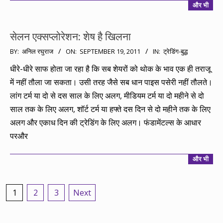
और भी
सेलन एक्सप्लोरेशन: शेष है खिलना
2011-
BY:
अनिल रघुराज
ON:
SEPTEMBER 19, 2011
IN:
ट्रेडिंग-बुद्ध
09-
धीरे-धीरे साफ होता जा रहा है कि सब शेयरों को थोक के भाव एक ही तराजू
19
में नहीं तौला जा सकता। उसी तरह जैसे सब धान पाइस पसेरी नहीं तौलते।
लांग टर्म या दो से दस साल के लिए अलग, मीडियम टर्म या दो महीने से दो
साल तक के लिए अलग, शॉर्ट टर्म या हफ्ते दस दिन से दो महीने तक के लिए
अलग और एकाध दिन की ट्रेडिंग के लिए अलग। फंडामेंटल्स के आधार
परऔर
और भी
Posts
1
2
3
Next
pagination