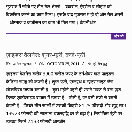
गुजरात में खोजे गए तीन तेल क्षेत्रों – बकरोल, इंदरोरा व लोहार को
विकसित करने का काम मिला। इसके बाद गुजरात में ही दो और तेल क्षेत्रों
– ओग्नाज व कर्जीसन का काम भी मिल गया। कंपनीऔर
और भी
ज़ाइडस वेलनेस: शुगर-फ्री, कर्ज-फ्री
2011-
BY:
अनिल रघुराज
ON:
OCTOBER 25, 2011
IN:
ट्रेडिंग-बुद्ध
10-
ज़ाइडस वेलनेस करीब 3900 करोड़ रुपए के टर्नओवर वाले ज़ाइडस
25
कैडिला समूह की कंपनी है। शुगर फ्री, एवरयूथ व न्यूट्रालाइट जैसे
लोकप्रिय उत्पाद बनाती है। कुछ महीने पहले ही उसने माल्ट से बना फूड
ड्रिक एक्टीलाइफ बाजार में उतारा है। छोटी है, पर बड़ी तेजी से बढ़ती
कंपनी है। पिछले तीन सालों में उसकी बिक्री 81.25 फीसदी और शुद्ध लाभ
135.23 फीसदी की सालाना चक्रवृद्धि दर से बढ़ा है। नियोजित पूंजी पर
उसका रिटर्न 74.33 फीसदी औरऔर