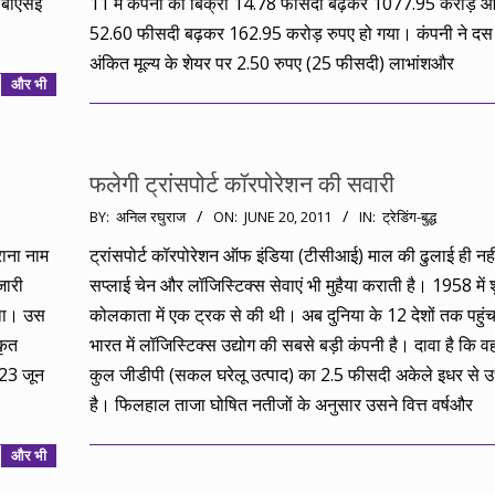
थ बीएसई
11 में कंपनी की बिक्री 14.78 फीसदी बढ़कर 1077.95 करोड़ और
52.60 फीसदी बढ़कर 162.95 करोड़ रुपए हो गया। कंपनी ने दस
अंकित मूल्य के शेयर पर 2.50 रुपए (25 फीसदी) लाभांशऔर
और भी
फलेगी ट्रांसपोर्ट कॉरपोरेशन की सवारी
2011-
BY:
अनिल रघुराज
ON:
JUNE 20, 2011
IN:
ट्रेडिंग-बुद्ध
06-
ाना नाम
ट्रांसपोर्ट कॉरपोरेशन ऑफ इंडिया (टीसीआई) माल की ढुलाई ही नह
20
जारी
सप्लाई चेन और लॉजिस्टिक्स सेवाएं भी मुहैया कराती है। 1958 में
 था। उस
कोलकाता में एक ट्रक से की थी। अब दुनिया के 12 देशों तक पहुंच
कृत
भारत में लॉजिस्टिक्स उद्योग की सबसे बड़ी कंपनी है। दावा है कि व
 23 जून
कुल जीडीपी (सकल घरेलू उत्पाद) का 2.5 फीसदी अकेले इधर से 
है। फिलहाल ताजा घोषित नतीजों के अनुसार उसने वित्त वर्षऔर
और भी