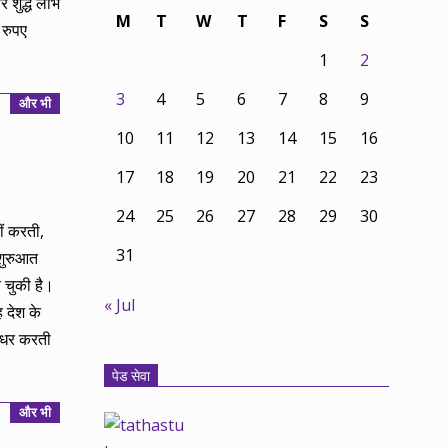
 शुद्ध लाभ
M
T
W
T
F
S
S
 रुपए
1
2
3
4
5
6
7
8
9
और भी
10
11
12
13
14
15
16
17
18
19
20
21
22
23
24
25
26
27
28
29
30
ीं करती,
31
 शुरुआत
 चुकी है।
« Jul
ह देश के
उधर करती
पेड सेवा
और भी