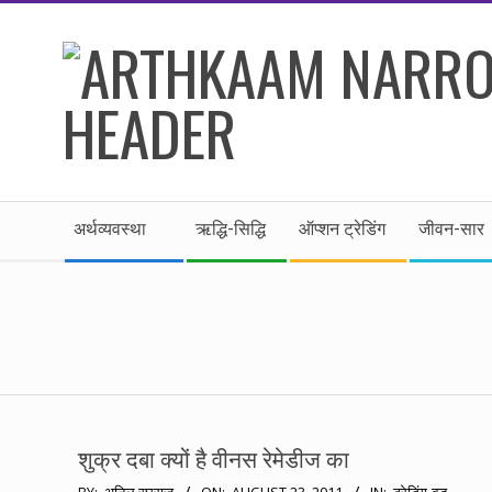
Skip
to
content
।।
Secondary
अर्थकाम।।
अर्थव्यवस्था
ऋद्धि-सिद्धि
ऑप्शन ट्रेडिंग
जीवन-सार
Navigation
Menu
BE
FINANCIALLY
CLEVER!
शुक्र दबा क्यों है वीनस रेमेडीज का
2011-