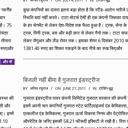
BY:
अनिल रघुराज
ON:
JULY 4, 2011
IN:
ट्रेडिंग-बुद्ध
07-
वर्नेंस
कुछ कंपनियों का दायरा इतना बड़ा होता है कि स्टैंड-अलोन नतीजे 
04
चार
स्थिति बयां नहीं करते। टाटा मोटर्स ऐसी ही एक कंपनी जिसका दाय
र है। 75
के हर सेगमेंट से लेकर देश-विदेश तक फैला हुआ है। ट्रक, सेना क
ंयंत्र
ट्रक, मिनी ट्रक, बस और बड़ी कार से लेकर नैनो तक। टाटा सफा
, तीसरा
लेकर जैगुआर और लैंड रोवर तक। इसका शेयर 6 दिसंबर 2010 क
ड़ रुपएऔर
1381.40 रुपए का शिकर पकड़ने के बाद नीचे का रुख किएऔर
और भी
बिजली नहीं बीमा है गुजरात इंडस्ट्रीज
2011-
BY:
अनिल रघुराज
ON:
JUNE 27, 2011
IN:
ट्रेडिंग-बुद्ध
06-
यवस्था की
गुजरात इंडस्ट्रीज पावर कंपनी लिमिटेड गुजरात सरकार की कंपनी 
27
ीसी और
इसमें अपनी चार कंपनियों गुजरात स्टेट फर्टिलाइजर्स एंड केमिकल्स
ए। इनमें
एल्कलीज एंड केमिकल्स, गुजरात ऊर्जा विकास निगम और पेट्रोफिल
11.10
ऑपरेटिव के जरिए इसकी 58.21 फीसदी इक्विटी ले रखी है। वित्त 