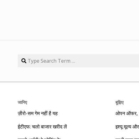
जानिए
बूझिए
ज़ीरो-सम गेम नहीं है यह
ओपन ऑफर, बा
ईटीएफ: चलो बाजार खरीद लें
इश्यू मूल्य और