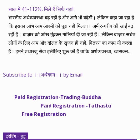
साल में 41-112%, मिले है सिर्फ यहां!
भारतीय अर्थव्यवस्था बढ़ रही है और आगे भी बढ़ेगी। लेकिन कहा जा रहा है
कि इसका लाभ आम आदमी को पूरा नहीं मिलता। अमीर-गरीब की खाईं बढ़
रही है। बाज़ार को आंख मूंदकर गालियां दी जा रही हैं। लेकिन बाज़ार सचेत
लोगों के लिए आय और दौलत के सृजन ही नहीं, वितरण का काम भी करता
है। हमने तथास्तु सेवा इसीलिए शुरू की है ताकि अर्थव्यवस्था, खासकर
कंपनियों के बढ़ने का लाभ निपट गरीबी से ऊपर रहनेवाले लोगों तक पहुंचाया
जा सके। वे जिन्हें बैंक बहुत हुआ तो 9 प्रतिशत देता है, जबकि वास्तविक
Subscribe to ।।अर्थकाम।। by Email
महंगाई की दर 10 प्रतिशत से ऊपर रहती है। वे भागकर जाते हैं सोने और
रीयल एस्टेट में चले जाते हैं तो उनकी बचत लॉक हो जाती है। देश के काम
नहीं आती। खुद उनके कितने काम आएगी, यह भी पक्का नहीं। जो पिछले
Paid Registration-Trading-Buddha
साढ़े चार सालों से अर्थकाम से जुड़े हैं, वे हमारी ईमानदारी और सत्यनिष्ठा से
Paid Registration -Tathastu
भलीभांति वाकिफ हैं। शुरू में हम भी कच्चे थे तो बाज़ार के उस्तादों के जाल
Free Registration
में फंस गए। गलतियां कीं। लेकिन जैसे ही समझ में आया, खटाक से उनसे
किनारा कस लिया। करीब सवा साल पहले से नए सिरे से शुरू किया तो
मजबूत आधार और गहन रिसर्च के साथ। उसी का नतीजा है कि हमारी
ट्रेडिंग – बुद्ध