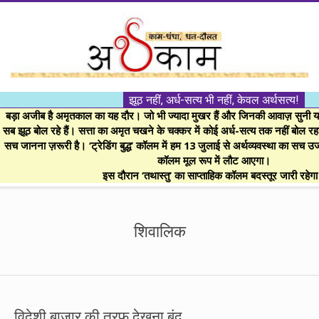
Skip
to
content
।।
झूठ नहीं, अर्ध-सत्य भी नहीं, केवल अर्थसत्य!
अर्थकाम।।
बड़ा अजीब है अमृतकाल का यह दौर। जो भी ज्यादा मुखर हैं और जिनकी आवाज़ सुनी या 
सब झूठ बोल रहे हैं। सत्ता का अमृत चखने के चक्कर में कोई अर्ध-सत्य तक नहीं बोल रहा। 
सच जानना ज़रूरी है। ‘ट्रेडिंग बुद्ध’ कॉलम में हम 13 जुलाई से अर्थव्यवस्था का सच उ
BE
कॉलम मूल रूप में लौट आएगा।
इस दौरान ‘तथास्तु’ का साप्ताहिक कॉलम बदस्तूर जारी रहेग
FINANCIALLY
Secondary
Navigation
शिवालिक
CLEVER!
Menu
विदेशी बाजार की तरफ देखना बंद