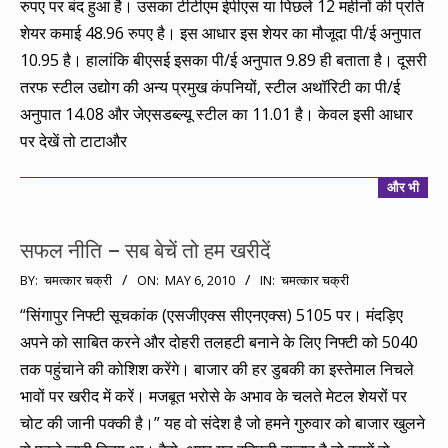
रुपए पर बंद हुआ है। उसका टीटीएम ईपीएस या पिछले 12 महीनों की प्रति
शेयर कमाई 48.96 रुपए है। इस आधार इस शेयर का मौजूदा पी/ई अनुपात
10.95 है। हालांकि बीएसई इसका पी/ई अनुपात 9.89 ही बताता है। दूसरी
तरफ स्टील उद्योग की अन्य प्रमुख कंपनियों, स्टील अथॉरिटी का पी/ई
अनुपात 14.08 और जेएसडब्ल्यू स्टील का 11.01 है। केवल इसी आधार
पर देखें तो टाटाऔर
और भी
सफल नीति – सब बेचें तो हम खरीदें
2010-
BY:
चमत्कार चक्री
ON:
MAY 6, 2010
IN:
चमत्कार चक्री
05-
“सिंगापुर निफ्टी सूचकांक (एसजीएक्स सीएनएक्स) 5105 पर। मंदड़िए
06
अपने को साबित करने और दोहरी तलहटी बनाने के लिए निफ्टी को 5040
तक पहुंचाने की कोशिश करेंगे। बाजार की हर डुबकी का इस्तेमाल निचले
भावों पर खरीद में करें। मजबूत भरोसे के अभाव के चलते मेटल शेयरों पर
चोट की जानी पक्की है।” यह वो संदेश है जो हमने गुरुवार को बाजार खुलने