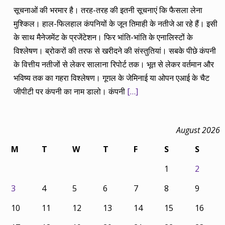
सूचनाओं की भरमार है। तरह-तरह की इतनी सूचनाएं कि फैसला लेना
मुश्किल। हाल-फिलहाल कंपनियों के जून तिमाही के नतीजे आ रहे हैं। इसी
के साथ मैनेजमेंट के प्रजेंटेशन। फिर भांति-भांति के एनालिस्टों के
विश्लेषण। ब्रोकरों की तरफ से खरीदने की संस्तुतियां। सबके पीछे कंपनी
के वित्तीय नतीजों से लेकर सालाना रिपोर्ट तक। भूत से लेकर वर्तमान और
भविष्य तक का गहरा विश्लेषण। गूगल के जेमिनाई या ओपन एआई के चैट
जीपीटी पर कंपनी का नाम डालो। कंपनी
[…]
August 2026
M
T
W
T
F
S
S
1
2
3
4
5
6
7
8
9
10
11
12
13
14
15
16