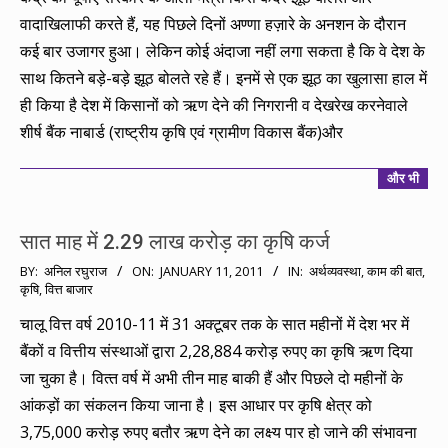
वादाखिलाफी करते हैं, यह पिछले दिनों अण्णा हज़ारे के अनशन के दौरान
कई बार उजागर हुआ। लेकिन कोई अंदाजा नहीं लगा सकता है कि वे देश के
साथ कितने बड़े-बड़े झूठ बोलते रहे हैं। इनमें से एक झूठ का खुलासा हाल में
ही किया है देश में किसानों को ऋण देने की निगरानी व देखरेख करनेवाले
शीर्ष बैंक नाबार्ड (राष्ट्रीय कृषि एवं ग्रामीण विकास बैंक)और
और भी
सात माह में 2.29 लाख करोड़ का कृषि कर्ज
2011-
BY:
अनिल रघुराज
ON:
JANUARY 11, 2011
IN:
अर्थव्यवस्था
,
काम की बात
,
कृषि
,
वित्त बाजार
01-
11
चालू वित्त वर्ष 2010-11 में 31 अक्‍टूबर तक के सात महीनों में देश भर में
बैंकों व वित्तीय संस्थाओं द्वारा 2,28,884 करोड़ रुपए का कृषि‍ ऋण दि‍या
जा चुका है। वि‍त्‍त वर्ष में अभी तीन माह बाकी हैं और पि‍छले दो महीनों के
आंकड़ों का संकलन कि‍या जाना है। इस आधार पर कृषि क्षेत्र को
3,75,000 करोड़ रुपए बतौर ऋण देने का लक्ष्‍य पार हो जाने की संभावना