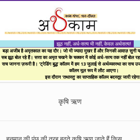
Skip
to
content
।।
झूठ नहीं, अर्ध-सत्य भी नहीं, केवल अर्थसत्य!
अर्थकाम।।
बड़ा अजीब है अमृतकाल का यह दौर। जो भी ज्यादा मुखर हैं और जिनकी आवाज़ सुनी या 
सब झूठ बोल रहे हैं। सत्ता का अमृत चखने के चक्कर में कोई अर्ध-सत्य तक नहीं बोल रहा। 
सच जानना ज़रूरी है। ‘ट्रेडिंग बुद्ध’ कॉलम में हम 13 जुलाई से अर्थव्यवस्था का सच उ
BE
कॉलम मूल रूप में लौट आएगा।
इस दौरान ‘तथास्तु’ का साप्ताहिक कॉलम बदस्तूर जारी रहेग
FINANCIALLY
Secondary
Navigation
कृषि ऋण
CLEVER!
Menu
हनुमान की पूंछ की तरह बढ़ते कृषि ऋण जाते हैं किस