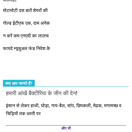
वो रहे या कोई और आए, अगले दस साल भारतीय अर्थव्यवस्था के लिए
जबरदस्त प्रगति के साल होने जा रहे हैं। इस दौरान एक साल में दोगुना ही
मोटामोटी दस बातें शेयरों की
नहीं, दस साल में अपनी बचत से दस गुना दौलत बनाने के मौके बहुत सारे
गोल्ड ईटीएफ एक, दाम अनेक
आएंगे। दूसरे आपको बस उल्लू बनाएंगे। केवल हम ही हैं जो पूरी ईमानदारी
और सत्यनिष्ठा से आपके लिए निवेश के हर रविवार को शानदार मौके लेकर
न करें कम एनएवी का लालच
आते रहेंगे। तुलसीदास की चौपाई याद कीजिए – सकल पदारथ है जन मांही,
फायदे म्यूचुअल फंड निवेश के
कर्महीन नर पावत नाहीं। आपके हिस्से का कुछ कर्म हम कर दे रहे हैं। बाकी
तो आपको ही करना पड़ेगा। इसलिए…. सोचिए। समझिए। फैसला
कीजिए। तथास्तु!!!
क्या आप जानते हैं?
हमारी आंखें बैक्टीरिया के जीन की देन!
इंसान से लेकर हाथी, घोड़ा, गाय-बैल, सांप, छिपकली, मेढक, मगरमच्छ व
चिड़ियों तक धरती पर
और भी