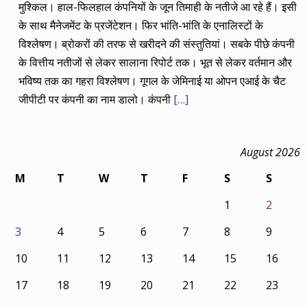
मुश्किल। हाल-फिलहाल कंपनियों के जून तिमाही के नतीजे आ रहे हैं। इसी
के साथ मैनेजमेंट के प्रजेंटेशन। फिर भांति-भांति के एनालिस्टों के
विश्लेषण। ब्रोकरों की तरफ से खरीदने की संस्तुतियां। सबके पीछे कंपनी
के वित्तीय नतीजों से लेकर सालाना रिपोर्ट तक। भूत से लेकर वर्तमान और
भविष्य तक का गहरा विश्लेषण। गूगल के जेमिनाई या ओपन एआई के चैट
जीपीटी पर कंपनी का नाम डालो। कंपनी
[…]
August 2026
M
T
W
T
F
S
S
1
2
3
4
5
6
7
8
9
10
11
12
13
14
15
16
17
18
19
20
21
22
23