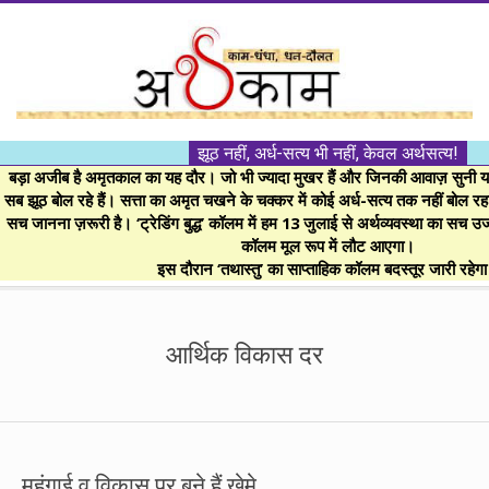
Skip
to
content
।।
झूठ नहीं, अर्ध-सत्य भी नहीं, केवल अर्थसत्य!
अर्थकाम।।
बड़ा अजीब है अमृतकाल का यह दौर। जो भी ज्यादा मुखर हैं और जिनकी आवाज़ सुनी या 
सब झूठ बोल रहे हैं। सत्ता का अमृत चखने के चक्कर में कोई अर्ध-सत्य तक नहीं बोल रहा। 
सच जानना ज़रूरी है। ‘ट्रेडिंग बुद्ध’ कॉलम में हम 13 जुलाई से अर्थव्यवस्था का सच उ
BE
कॉलम मूल रूप में लौट आएगा।
इस दौरान ‘तथास्तु’ का साप्ताहिक कॉलम बदस्तूर जारी रहेग
FINANCIALLY
Secondary
Navigation
आर्थिक विकास दर
CLEVER!
Menu
महंगाई व विकास पर बने हैं खेमे