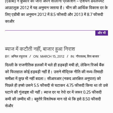
(एडीबी) ने बुधवार को जारी अपने सालाना प्रकाशन – एशियन डेवलपमेंट
आउटलुक 2012 में यह अनुमान जताया है। चीन की आर्थिक विकास दर के
लिए एडीबी का अनुमान 2012 में 8.5 फीसदी और 2013 में 8.7 फीसदी
काऔर
और भी
ब्याज में कटौती नहीं, बाजार हुआ निराश
2012-
BY:
अनिल रघुराज
ON:
MARCH 15, 2012
IN:
गौरतलब
,
वित्त बाजार
03-
दिल्ली के राजनीतिक हलकों में भले ही हड़बड़ी मची हो, लेकिन रिजर्व बैंक
15
को फिलहाल कोई हड़बड़ी नहीं है। उसने मौद्रिक नीति की मध्य-तिमाही
समीक्षा में कुछ भी नहीं बदला। सीआरआर (नकद आरक्षित अनुपात) को
पिछले ही हफ्ते उसने 5.5 फीसदी से घटाकर 4.75 फीसदी किया था तो उसे
घटाने की गुंजाइश थी नहीं। ब्याज दर या रेपो दर में जरूर 0.25 फीसदी
कमी की उम्मीद थी। बहुतेरे विश्लेषक मान रहे थे कि इसे 8.50 फीसदी
सेऔर