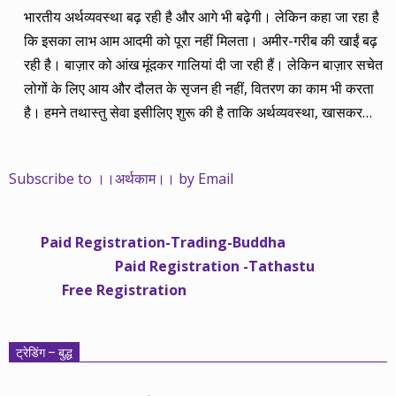
भारतीय अर्थव्यवस्था बढ़ रही है और आगे भी बढ़ेगी। लेकिन कहा जा रहा है
कि इसका लाभ आम आदमी को पूरा नहीं मिलता। अमीर-गरीब की खाईं बढ़
रही है। बाज़ार को आंख मूंदकर गालियां दी जा रही हैं। लेकिन बाज़ार सचेत
लोगों के लिए आय और दौलत के सृजन ही नहीं, वितरण का काम भी करता
है। हमने तथास्तु सेवा इसीलिए शुरू की है ताकि अर्थव्यवस्था, खासकर
कंपनियों के बढ़ने का लाभ निपट गरीबी से ऊपर रहनेवाले लोगों तक पहुंचाया
जा सके। वे जिन्हें बैंक बहुत हुआ तो 9 प्रतिशत देता है, जबकि वास्तविक
Subscribe to ।।अर्थकाम।। by Email
महंगाई की दर 10 प्रतिशत से ऊपर रहती है। वे भागकर जाते हैं सोने और
रीयल एस्टेट में चले जाते हैं तो उनकी बचत लॉक हो जाती है। देश के काम
नहीं आती। खुद उनके कितने काम आएगी, यह भी पक्का नहीं। जो पिछले
Paid Registration-Trading-Buddha
साढ़े चार सालों से अर्थकाम से जुड़े हैं, वे हमारी ईमानदारी और सत्यनिष्ठा से
Paid Registration -Tathastu
भलीभांति वाकिफ हैं। शुरू में हम भी कच्चे थे तो बाज़ार के उस्तादों के जाल
Free Registration
में फंस गए। गलतियां कीं। लेकिन जैसे ही समझ में आया, खटाक से उनसे
किनारा कस लिया। करीब सवा साल पहले से नए सिरे से शुरू किया तो
मजबूत आधार और गहन रिसर्च के साथ। उसी का नतीजा है कि हमारी
ट्रेडिंग – बुद्ध
सलाहें शानदार-जानदार रिटर्न दे रही हैं। पिछली बार हमने अगस्त 2013 से