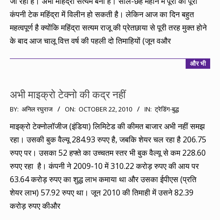
जा रहा है। अभी महिंद्रा सत्यम बना है। साल-छह महीने में पूरी की पूरी
कंपनी टेक महिंद्रा में विलीन हो सकती है। लेकिन आज का दिन बहुत
महत्वपूर्ण है क्योंकि महिंद्रा सत्यम राजू की प्रेतछाया से पूरी तरह मुक्त होने
के बाद आज चालू वित्त वर्ष की पहली दो तिमाहियों (जून वऔर
और भी
अभी माइक्रो टेक्नो की कद्र नहीं
2010-
BY:
अनिल रघुराज
ON:
OCTOBER 22, 2010
IN:
ट्रेडिंग-बुद्ध
10-
माइक्रो टेक्नोलॉजीज (इंडिया) लिमिटेड की कीमत बाजार अभी नहीं समझ
22
रहा। उसकी बुक वैल्यू 284.93 रुपए है, जबकि शेयर चल रहा है 206.75
रुपए पर। उसका 52 हफ्ते का उच्चतम स्तर भी बुक वैल्यू से कम 228.60
रुपए रहा है। कंपनी ने 2009-10 में 310.22 करोड़ रुपए की आय पर
63.64 करोड़ रुपए का शुद्ध लाभ कमाया था और उसका ईपीएस (प्रति
शेयर लाभ) 57.92 रुपए था। जून 2010 की तिमाही में उसने 82.39
करोड़ रुपए कीऔर