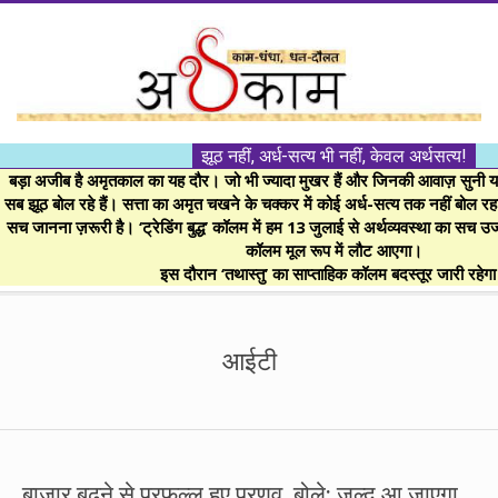
Skip
to
content
।।
झूठ नहीं, अर्ध-सत्य भी नहीं, केवल अर्थसत्य!
अर्थकाम।।
बड़ा अजीब है अमृतकाल का यह दौर। जो भी ज्यादा मुखर हैं और जिनकी आवाज़ सुनी या 
सब झूठ बोल रहे हैं। सत्ता का अमृत चखने के चक्कर में कोई अर्ध-सत्य तक नहीं बोल रहा। 
सच जानना ज़रूरी है। ‘ट्रेडिंग बुद्ध’ कॉलम में हम 13 जुलाई से अर्थव्यवस्था का सच उ
BE
कॉलम मूल रूप में लौट आएगा।
इस दौरान ‘तथास्तु’ का साप्ताहिक कॉलम बदस्तूर जारी रहेग
FINANCIALLY
Secondary
Navigation
आईटी
CLEVER!
Menu
बाजार बढ़ने से प्रफुल्ल हुए प्रणव, बोले: जल्द आ जाएगा