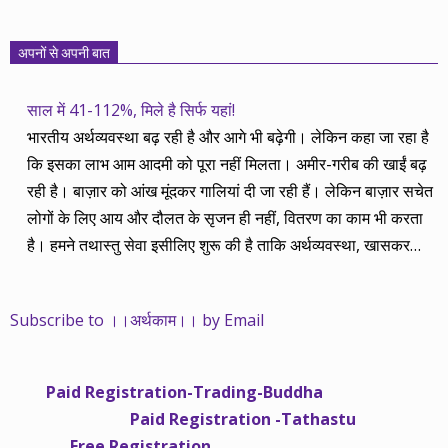
अपनों से अपनी बात
साल में 41-112%, मिले है सिर्फ यहां!
भारतीय अर्थव्यवस्था बढ़ रही है और आगे भी बढ़ेगी। लेकिन कहा जा रहा है
कि इसका लाभ आम आदमी को पूरा नहीं मिलता। अमीर-गरीब की खाईं बढ़
रही है। बाज़ार को आंख मूंदकर गालियां दी जा रही हैं। लेकिन बाज़ार सचेत
लोगों के लिए आय और दौलत के सृजन ही नहीं, वितरण का काम भी करता
है। हमने तथास्तु सेवा इसीलिए शुरू की है ताकि अर्थव्यवस्था, खासकर
कंपनियों के बढ़ने का लाभ निपट गरीबी से ऊपर रहनेवाले लोगों तक पहुंचाया
जा सके। वे जिन्हें बैंक बहुत हुआ तो 9 प्रतिशत देता है, जबकि वास्तविक
Subscribe to ।।अर्थकाम।। by Email
महंगाई की दर 10 प्रतिशत से ऊपर रहती है। वे भागकर जाते हैं सोने और
रीयल एस्टेट में चले जाते हैं तो उनकी बचत लॉक हो जाती है। देश के काम
नहीं आती। खुद उनके कितने काम आएगी, यह भी पक्का नहीं। जो पिछले
Paid Registration-Trading-Buddha
साढ़े चार सालों से अर्थकाम से जुड़े हैं, वे हमारी ईमानदारी और सत्यनिष्ठा से
Paid Registration -Tathastu
भलीभांति वाकिफ हैं। शुरू में हम भी कच्चे थे तो बाज़ार के उस्तादों के जाल
Free Registration