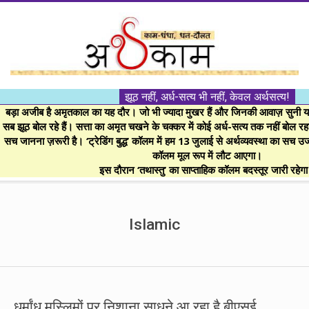
Skip
to
content
।।
झूठ नहीं, अर्ध-सत्य भी नहीं, केवल अर्थसत्य!
अर्थकाम।।
बड़ा अजीब है अमृतकाल का यह दौर। जो भी ज्यादा मुखर हैं और जिनकी आवाज़ सुनी या 
सब झूठ बोल रहे हैं। सत्ता का अमृत चखने के चक्कर में कोई अर्ध-सत्य तक नहीं बोल रहा। 
सच जानना ज़रूरी है। ‘ट्रेडिंग बुद्ध’ कॉलम में हम 13 जुलाई से अर्थव्यवस्था का सच उ
BE
कॉलम मूल रूप में लौट आएगा।
इस दौरान ‘तथास्तु’ का साप्ताहिक कॉलम बदस्तूर जारी रहेग
FINANCIALLY
Secondary
Navigation
Islamic
CLEVER!
Menu
धर्मांध मुस्लिमों पर निशाना साधने आ रहा है बीएसई