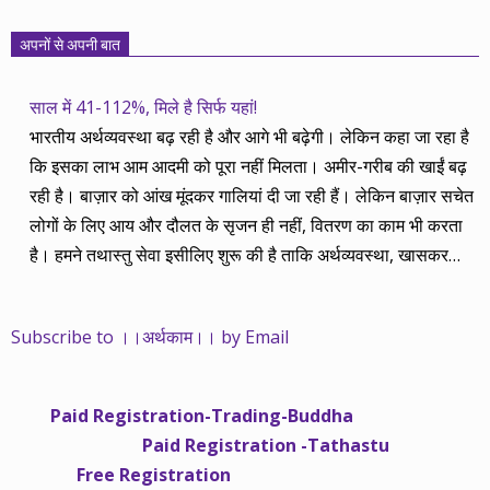
अपनों से अपनी बात
साल में 41-112%, मिले है सिर्फ यहां!
भारतीय अर्थव्यवस्था बढ़ रही है और आगे भी बढ़ेगी। लेकिन कहा जा रहा है
कि इसका लाभ आम आदमी को पूरा नहीं मिलता। अमीर-गरीब की खाईं बढ़
रही है। बाज़ार को आंख मूंदकर गालियां दी जा रही हैं। लेकिन बाज़ार सचेत
लोगों के लिए आय और दौलत के सृजन ही नहीं, वितरण का काम भी करता
है। हमने तथास्तु सेवा इसीलिए शुरू की है ताकि अर्थव्यवस्था, खासकर
कंपनियों के बढ़ने का लाभ निपट गरीबी से ऊपर रहनेवाले लोगों तक पहुंचाया
जा सके। वे जिन्हें बैंक बहुत हुआ तो 9 प्रतिशत देता है, जबकि वास्तविक
Subscribe to ।।अर्थकाम।। by Email
महंगाई की दर 10 प्रतिशत से ऊपर रहती है। वे भागकर जाते हैं सोने और
रीयल एस्टेट में चले जाते हैं तो उनकी बचत लॉक हो जाती है। देश के काम
नहीं आती। खुद उनके कितने काम आएगी, यह भी पक्का नहीं। जो पिछले
Paid Registration-Trading-Buddha
साढ़े चार सालों से अर्थकाम से जुड़े हैं, वे हमारी ईमानदारी और सत्यनिष्ठा से
Paid Registration -Tathastu
भलीभांति वाकिफ हैं। शुरू में हम भी कच्चे थे तो बाज़ार के उस्तादों के जाल
Free Registration