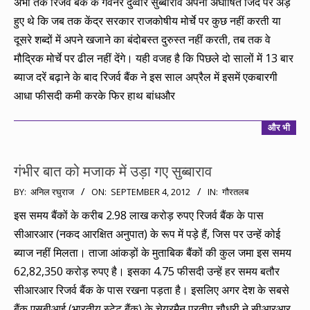
अभी तक रिजर्व बैंक के गवर्नर दुव्वरि सुब्बाराव अपनी अघोषित जिद पर अड़े
16
हुए थे कि जब तक केंद्र सरकार राजकोषीय मोर्चे पर कुछ नहीं करती या
दूसरे शब्दों में अपने खजाने का बंदोबस्त दुरुस्त नहीं करती, तब तक वे
मौद्रिक मोर्चे पर ढील नहीं देंगे। यही वजह है कि पिछले दो सालों में 13 बार
ब्याज दरें बढ़ाने के बाद रिजर्व बैंक ने इस साल अप्रैल में इसमें एकबारगी
आधा फीसदी कमी करके फिर हाथ बांधऔर
और भी
गंभीर बात को मजाक में उड़ा गए सुब्बाराव
2012-
BY:
अनिल रघुराज
ON:
SEPTEMBER 4, 2012
IN:
गौरतलब
09-
इस समय बैंकों के करीब 2.98 लाख करोड़ रुपए रिजर्व बैंक के पास
04
सीआरआर (नकद आरक्षित अनुपात) के रूप में पड़े हैं, जिस पर उन्हें कोई
ब्याज नहीं मिलता। ताजा आंकड़ों के मुताबिक बैंकों की कुल जमा इस समय
62,82,350 करोड़ रुपए है। इसका 4.75 फीसदी उन्हें हर समय बतौर
सीआरआर रिजर्व बैंक के पास रखना पड़ता है। इसलिए अगर देश के सबसे
बैंक एसबीआई (भारतीय स्टेट बैंक) के चेयरमैन प्रतीप चौधरी ने सीआरआर