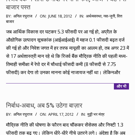
बाजार पस्त
2012-
BY:
अनिल रघुराज
ON:
JUNE 18, 2012
IN:
अर्थव्यवस्था
,
नवा-जूनी
,
वित्त
बाजार
06-
18
जब आर्थिक विकास दर घटकर 5.3 फीसदी पर आ गई हो, अप्रैल के
औद्योगिक उत्पादन सूचकांक (आईआईआई) में महज 0.1 फीसदी बढ़त दर्ज
की गई हो और निवेश जगत में हर तरफ मायूसी का आलम हो, तब अगर 23 में
से 17 अर्थशास्त्री मान रहे थे कि रिजर्व बैंक मौद्रिक नीति की पहली मध्य-
तिमाही समीक्षा में रेपो दर में चौथाई फीसदी कमी (8 फीसदी से 7.75
फीसदी) कर देगा तो उनका मानना कोई नाजायज नहीं था। लेकिनऔर
और भी
निर्बाध-अबाध, अब 5% उठेगा बाज़ार
2012-
BY:
अनिल रघुराज
ON:
APRIL 17, 2012
IN:
मुठ्ठी भर मंत्र
04-
मौद्रिक नीति की घोषणा के फौरन बाद चौंककर सेंसेक्स और निफ्टी 1.3
17
फीसदी तक बढ़ गए। लेकिन धीरे-धीरे नीचे उतरने लगे। अंदेशा है कि अब