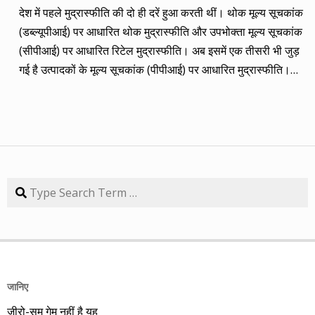
कंपनियां। आप नीचे की सारिणी से देख सकते हैं कि पांच में चार ने अपना
देश में पहले मुद्रास्फीति की दो ही दरें हुआ करती थीं। थोक मूल्य सूचकांक
(तीन से पांच साल का) लक्ष्य साल भर में ही पूरा कर लिया है, जबकि एक
(डब्ल्यूपीआई) पर आधारित थोक मुद्रास्फीति और उपभोक्ता मूल्य सूचकांक
कंपनी 84.57 प्रतिशत रिटर्न के साथ लक्ष्य से ज़रा-सा पीछे है। तारीख
(सीपीआई) पर आधारित रिटेल मुद्रास्फीति। अब इसमें एक तीसरी भी जुड़
कंपनी तब का भाव समय लक्ष्य 30/09/14 का भाव रिटर्न (%) 01/09/13
गई है उत्पादकों के मूल्य सूचकांक (पीपीआई) पर आधारित मुद्रास्फीति।
डॉ. रेड्डीज़ लैब 2292.90 3 साल 2815 3229.60 40.85 08/09/13
लेकिन ये सभी बैंकिंग, कॉरपोरेट क्षेत्र और वित्तीय तंत्र के लिए मायने रखती
एचडीएफसी बैंक 616.20 3 साल 850 872.65 41.62 15/09/13
हैं, जबकि देश के आमजन के लिए इनका कोई खास मतलब नहीं। उसके लिए
अतुल ऑटो 173.65 5 साल 260 367.90 111.86 22/09/13 कमिन्स
तो सालों-साल से ‘महंगाई डायन खाये जात है’ की स्थिति बनी हुई है।
इंडिया 409.25 3 साल 474 671.05 63.97 29/09/13 नवनीत
मुद्रास्फीति जितनी बढ़ती है, उससे ज्यादा कमाई बढ़ जाए तो किसी को
एजुकेशन 53.15 3 साल 110 98.10 84.57 यहां यह भी गौर करने की
महंगाई से फर्क नहीं पड़ता। लेकिन जब कमाई ठहरी या घट रही हो तब
बात है कि हम आमतौर पर हर महीने लार्जकैप, मिडकैप और स्मॉल कैप का
मुद्रास्फीति का 4% बढ़ना भी घर-गृहस्थी की कमर तोड़ देता है। सरकार
Search
संतुलन बनाकर चलते हैं। यह भी बताते हैं कि कहां पर एंट्री करें और आपके
कहती है कि उसने तो पिछले बारह सालों में मुद्रास्फीति को काबू में कर रखा
पास कुल एक लाख रुपए हों तो उस हफ्ते की कंपनी में कितना लगाना चाहिए,
है। रिजर्व बैंक ने अगस्त 2016 से फ्लेक्सिबल इनफ्लेशन टार्गेटिंग
उसके कितने शेयर खरीदने चाहिए। मसलन, सितंबर 2013 में हमने तीन
(एफआईटी) फ्रेमवर्क के तहत रिटेल मुद्रास्फीति के लिए 4% को बीच में
लार्जकैप, एक मिडकैप और एक स्मॉल कैप कंपनी आपके निवेश के लिए पेश
रखकर 2% ऊपर-नीचे यानी 2% से 6% की जो रेंज घोषित की है, वो अभी
की थी। इसमें से लार्ज कैप कंपनियों में डॉ. रेड्डीज़ लैब का शेयर लक्ष्य
तक टूटी नहीं है। यह फ्रेमवर्क हर पांच साल पर बढ़ाया जाता है। अभी इसे
हासिल कर चुका है और यही नहीं, 24 सितंबर 2014 को 3356.60 रुपए
जानिए
31 मार्च 2031 तक बढ़ा दिया गया है। जून में रिटेल मुद्रास्फीति की दर
पर 52 हफ्ते का शिखर पकड़ चुका है। एचडीएफसी बैंक भी लक्ष्य हासिल
ज़ीरो-सम गेम नहीं है यह