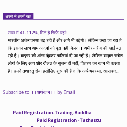
अपनों से अपनी बात
साल में 41-112%, मिले है सिर्फ यहां!
भारतीय अर्थव्यवस्था बढ़ रही है और आगे भी बढ़ेगी। लेकिन कहा जा रहा है
कि इसका लाभ आम आदमी को पूरा नहीं मिलता। अमीर-गरीब की खाईं बढ़
रही है। बाज़ार को आंख मूंदकर गालियां दी जा रही हैं। लेकिन बाज़ार सचेत
लोगों के लिए आय और दौलत के सृजन ही नहीं, वितरण का काम भी करता
है। हमने तथास्तु सेवा इसीलिए शुरू की है ताकि अर्थव्यवस्था, खासकर
कंपनियों के बढ़ने का लाभ निपट गरीबी से ऊपर रहनेवाले लोगों तक पहुंचाया
जा सके। वे जिन्हें बैंक बहुत हुआ तो 9 प्रतिशत देता है, जबकि वास्तविक
Subscribe to ।।अर्थकाम।। by Email
महंगाई की दर 10 प्रतिशत से ऊपर रहती है। वे भागकर जाते हैं सोने और
रीयल एस्टेट में चले जाते हैं तो उनकी बचत लॉक हो जाती है। देश के काम
नहीं आती। खुद उनके कितने काम आएगी, यह भी पक्का नहीं। जो पिछले
Paid Registration-Trading-Buddha
साढ़े चार सालों से अर्थकाम से जुड़े हैं, वे हमारी ईमानदारी और सत्यनिष्ठा से
Paid Registration -Tathastu
भलीभांति वाकिफ हैं। शुरू में हम भी कच्चे थे तो बाज़ार के उस्तादों के जाल