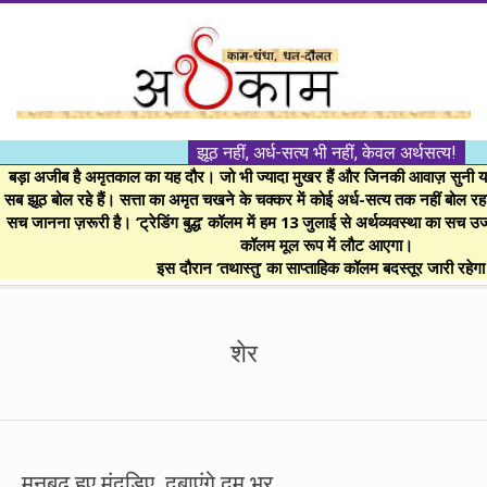
Skip
to
content
।।
झूठ नहीं, अर्ध-सत्य भी नहीं, केवल अर्थसत्य!
अर्थकाम।।
बड़ा अजीब है अमृतकाल का यह दौर। जो भी ज्यादा मुखर हैं और जिनकी आवाज़ सुनी या 
सब झूठ बोल रहे हैं। सत्ता का अमृत चखने के चक्कर में कोई अर्ध-सत्य तक नहीं बोल रहा। 
सच जानना ज़रूरी है। ‘ट्रेडिंग बुद्ध’ कॉलम में हम 13 जुलाई से अर्थव्यवस्था का सच उ
BE
कॉलम मूल रूप में लौट आएगा।
इस दौरान ‘तथास्तु’ का साप्ताहिक कॉलम बदस्तूर जारी रहेग
FINANCIALLY
Secondary
Navigation
शेर
CLEVER!
Menu
मनबढ़ हुए मंदड़िए, दबाएंगे दम भर