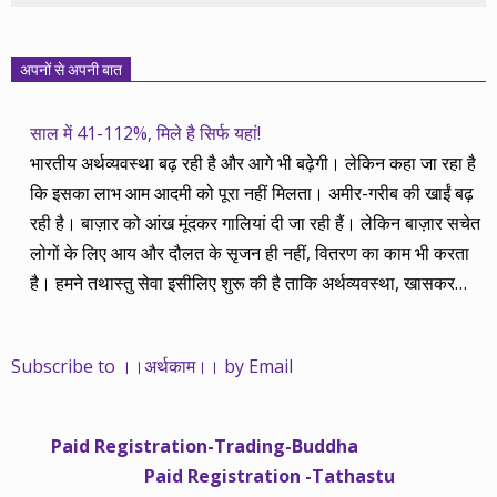
अपनों से अपनी बात
साल में 41-112%, मिले है सिर्फ यहां!
भारतीय अर्थव्यवस्था बढ़ रही है और आगे भी बढ़ेगी। लेकिन कहा जा रहा है
कि इसका लाभ आम आदमी को पूरा नहीं मिलता। अमीर-गरीब की खाईं बढ़
रही है। बाज़ार को आंख मूंदकर गालियां दी जा रही हैं। लेकिन बाज़ार सचेत
लोगों के लिए आय और दौलत के सृजन ही नहीं, वितरण का काम भी करता
है। हमने तथास्तु सेवा इसीलिए शुरू की है ताकि अर्थव्यवस्था, खासकर
कंपनियों के बढ़ने का लाभ निपट गरीबी से ऊपर रहनेवाले लोगों तक पहुंचाया
जा सके। वे जिन्हें बैंक बहुत हुआ तो 9 प्रतिशत देता है, जबकि वास्तविक
Subscribe to ।।अर्थकाम।। by Email
महंगाई की दर 10 प्रतिशत से ऊपर रहती है। वे भागकर जाते हैं सोने और
रीयल एस्टेट में चले जाते हैं तो उनकी बचत लॉक हो जाती है। देश के काम
नहीं आती। खुद उनके कितने काम आएगी, यह भी पक्का नहीं। जो पिछले
Paid Registration-Trading-Buddha
साढ़े चार सालों से अर्थकाम से जुड़े हैं, वे हमारी ईमानदारी और सत्यनिष्ठा से
Paid Registration -Tathastu
भलीभांति वाकिफ हैं। शुरू में हम भी कच्चे थे तो बाज़ार के उस्तादों के जाल