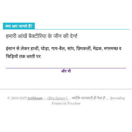
तो आपको ही करना पड़ेगा। इसलिए…. सोचिए। समझिए। फैसला
कीजिए। तथास्तु!!!
क्या आप जानते हैं?
हमारी आंखें बैक्टीरिया के जीन की देन!
इंसान से लेकर हाथी, घोड़ा, गाय-बैल, सांप, छिपकली, मेढक, मगरमच्छ व
चिड़ियों तक धरती पर
और भी
Arthkaam
...
© 2010-2025
{Disclaimer}
... क्योंकि जानकारी ही पैसा है! ... Spreading
Financial Freedom