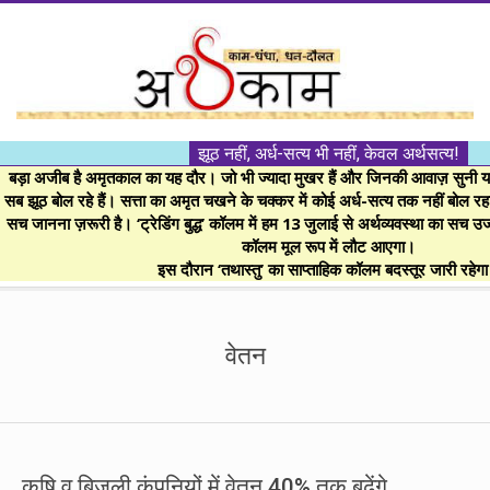
Skip
to
content
।।
झूठ नहीं, अर्ध-सत्य भी नहीं, केवल अर्थसत्य!
अर्थकाम।।
बड़ा अजीब है अमृतकाल का यह दौर। जो भी ज्यादा मुखर हैं और जिनकी आवाज़ सुनी या 
सब झूठ बोल रहे हैं। सत्ता का अमृत चखने के चक्कर में कोई अर्ध-सत्य तक नहीं बोल रहा। 
सच जानना ज़रूरी है। ‘ट्रेडिंग बुद्ध’ कॉलम में हम 13 जुलाई से अर्थव्यवस्था का सच उ
BE
कॉलम मूल रूप में लौट आएगा।
इस दौरान ‘तथास्तु’ का साप्ताहिक कॉलम बदस्तूर जारी रहेग
FINANCIALLY
Secondary
Navigation
वेतन
CLEVER!
Menu
कृषि व बिजली कंपनियों में वेतन 40% तक बढ़ेंगे