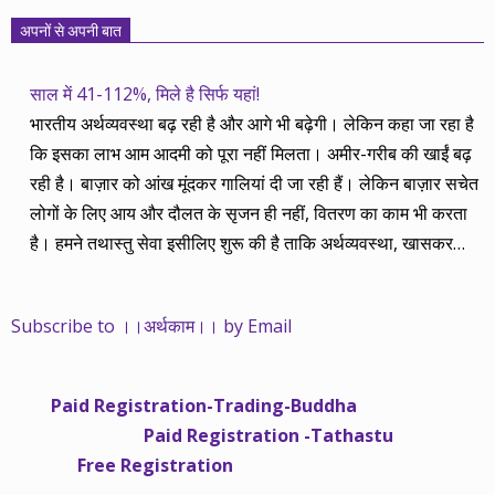
अपनों से अपनी बात
साल में 41-112%, मिले है सिर्फ यहां!
भारतीय अर्थव्यवस्था बढ़ रही है और आगे भी बढ़ेगी। लेकिन कहा जा रहा है
कि इसका लाभ आम आदमी को पूरा नहीं मिलता। अमीर-गरीब की खाईं बढ़
रही है। बाज़ार को आंख मूंदकर गालियां दी जा रही हैं। लेकिन बाज़ार सचेत
लोगों के लिए आय और दौलत के सृजन ही नहीं, वितरण का काम भी करता
है। हमने तथास्तु सेवा इसीलिए शुरू की है ताकि अर्थव्यवस्था, खासकर
कंपनियों के बढ़ने का लाभ निपट गरीबी से ऊपर रहनेवाले लोगों तक पहुंचाया
जा सके। वे जिन्हें बैंक बहुत हुआ तो 9 प्रतिशत देता है, जबकि वास्तविक
Subscribe to ।।अर्थकाम।। by Email
महंगाई की दर 10 प्रतिशत से ऊपर रहती है। वे भागकर जाते हैं सोने और
रीयल एस्टेट में चले जाते हैं तो उनकी बचत लॉक हो जाती है। देश के काम
नहीं आती। खुद उनके कितने काम आएगी, यह भी पक्का नहीं। जो पिछले
Paid Registration-Trading-Buddha
साढ़े चार सालों से अर्थकाम से जुड़े हैं, वे हमारी ईमानदारी और सत्यनिष्ठा से
Paid Registration -Tathastu
भलीभांति वाकिफ हैं। शुरू में हम भी कच्चे थे तो बाज़ार के उस्तादों के जाल
Free Registration
में फंस गए। गलतियां कीं। लेकिन जैसे ही समझ में आया, खटाक से उनसे