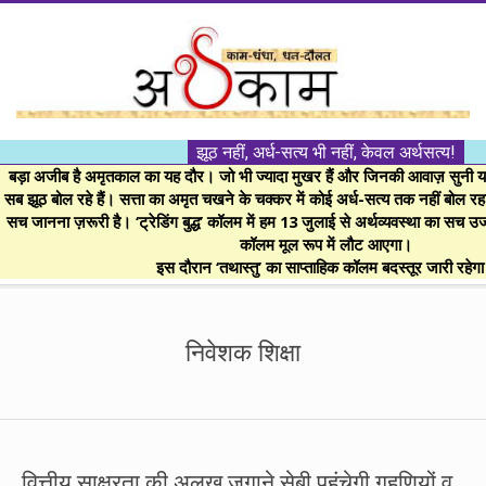
Skip
to
content
।।
झूठ नहीं, अर्ध-सत्य भी नहीं, केवल अर्थसत्य!
अर्थकाम।।
बड़ा अजीब है अमृतकाल का यह दौर। जो भी ज्यादा मुखर हैं और जिनकी आवाज़ सुनी या 
सब झूठ बोल रहे हैं। सत्ता का अमृत चखने के चक्कर में कोई अर्ध-सत्य तक नहीं बोल रहा। 
सच जानना ज़रूरी है। ‘ट्रेडिंग बुद्ध’ कॉलम में हम 13 जुलाई से अर्थव्यवस्था का सच उ
BE
कॉलम मूल रूप में लौट आएगा।
इस दौरान ‘तथास्तु’ का साप्ताहिक कॉलम बदस्तूर जारी रहेग
FINANCIALLY
Secondary
Navigation
निवेशक शिक्षा
CLEVER!
Menu
वित्तीय साक्षरता की अलख जगाने सेबी पहुंचेगी गृहणियों व