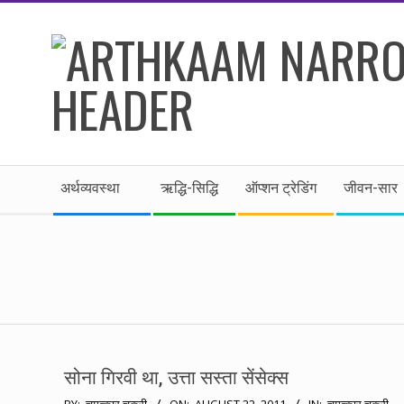
Skip
to
content
।।
Secondary
अर्थकाम।।
अर्थव्यवस्था
ऋद्धि-सिद्धि
ऑप्शन ट्रेडिंग
जीवन-सार
Navigation
Menu
BE
FINANCIALLY
CLEVER!
सोना गिरवी था, उत्ता सस्ता सेंसेक्स
2011-