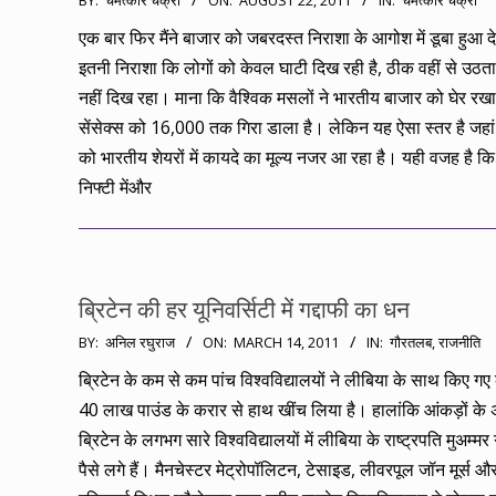
BY:
चमत्कार चक्री
ON:
AUGUST 22, 2011
IN:
चमत्कार चक्री
08-
एक बार फिर मैंने बाजार को जबरदस्त निराशा के आगोश में डूबा हुआ 
22
इतनी निराशा कि लोगों को केवल घाटी दिख रही है, ठीक वहीं से उठता
नहीं दिख रहा। माना कि वैश्विक मसलों ने भारतीय बाजार को घेर रख
सेंसेक्स को 16,000 तक गिरा डाला है। लेकिन यह ऐसा स्तर है जहां स
को भारतीय शेयरों में कायदे का मूल्य नजर आ रहा है। यही वजह है 
निफ्टी मेंऔर
ब्रिटेन की हर यूनिवर्सिटी में गद्दाफी का धन
2011-
BY:
अनिल रघुराज
ON:
MARCH 14, 2011
IN:
गौरतलब
,
राजनीति
03-
ब्रिटेन के कम से कम पांच विश्वविद्यालयों ने लीबिया के साथ किए ग
14
40 लाख पाउंड के करार से हाथ खींच लिया है। हालांकि आंकड़ों के 
ब्रिटेन के लगभग सारे विश्वविद्यालयों में लीबिया के राष्ट्रपति मुअम्मर 
पैसे लगे हैं। मैनचेस्टर मेट्रोपॉलिटन, टेसाइड, लीवरपूल जॉन मूर्स औ