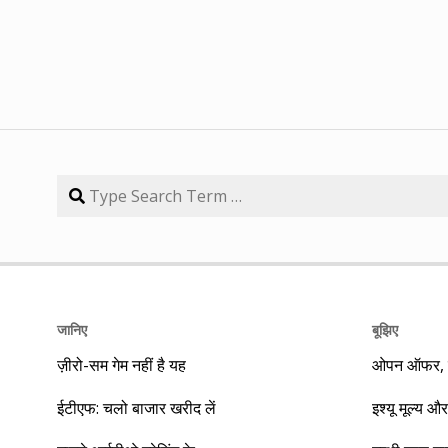
जानिए
बूझिए
ज़ीरो-सम गेम नहीं है यह
ओपन ऑफर, बा
ईटीएफ: चलो बाजार खरीद लें
इश्यू मूल्य और