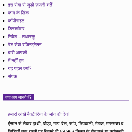
इस सेवा से जुड़ी ज़रूरी शर्तें
काम के लिंक
कॉपीराइट
डिस्क्लेमर
निवेश – तथास्तु!
पेड सेवा रजिस्ट्रेशन
बारी आपकी
मैं नहीं हम
यह पहल क्यों?
संपर्क
क्या आप जानते हैं?
हमारी आंखें बैक्टीरिया के जीन की देन!
इंसान से लेकर हाथी, घोड़ा, गाय-बैल, सांप, छिपकली, मेढक, मगरमच्छ व
चिड़ियों तक धरती पर जितने भी 69,963 किस्म के रीढ़वाले या कशेरुकी