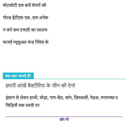
जबरदस्त प्रगति के साल होने जा रहे हैं। इस दौरान एक साल में दोगुना ही
मोटामोटी दस बातें शेयरों की
नहीं, दस साल में अपनी बचत से दस गुना दौलत बनाने के मौके बहुत सारे
गोल्ड ईटीएफ एक, दाम अनेक
आएंगे। दूसरे आपको बस उल्लू बनाएंगे। केवल हम ही हैं जो पूरी ईमानदारी
और सत्यनिष्ठा से आपके लिए निवेश के हर रविवार को शानदार मौके लेकर
न करें कम एनएवी का लालच
आते रहेंगे। तुलसीदास की चौपाई याद कीजिए – सकल पदारथ है जन मांही,
फायदे म्यूचुअल फंड निवेश के
कर्महीन नर पावत नाहीं। आपके हिस्से का कुछ कर्म हम कर दे रहे हैं। बाकी
तो आपको ही करना पड़ेगा। इसलिए…. सोचिए। समझिए। फैसला
कीजिए। तथास्तु!!!
क्या आप जानते हैं?
हमारी आंखें बैक्टीरिया के जीन की देन!
इंसान से लेकर हाथी, घोड़ा, गाय-बैल, सांप, छिपकली, मेढक, मगरमच्छ व
चिड़ियों तक धरती पर
और भी