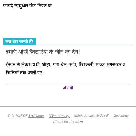
फायदे म्यूचुअल फंड निवेश के
कर्महीन नर पावत नाहीं। आपके हिस्से का कुछ कर्म हम कर दे रहे हैं। बाकी
तो आपको ही करना पड़ेगा। इसलिए…. सोचिए। समझिए। फैसला
कीजिए। तथास्तु!!!
क्या आप जानते हैं?
हमारी आंखें बैक्टीरिया के जीन की देन!
इंसान से लेकर हाथी, घोड़ा, गाय-बैल, सांप, छिपकली, मेढक, मगरमच्छ व
चिड़ियों तक धरती पर
और भी
Arthkaam
...
© 2010-2025
{Disclaimer}
... क्योंकि जानकारी ही पैसा है! ... Spreading
Financial Freedom