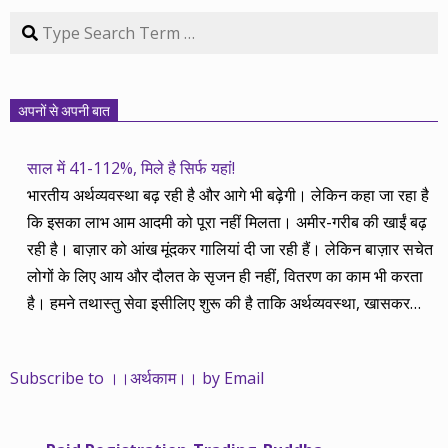
Search
अपनों से अपनी बात
साल में 41-112%, मिले है सिर्फ यहां!
भारतीय अर्थव्यवस्था बढ़ रही है और आगे भी बढ़ेगी। लेकिन कहा जा रहा है
कि इसका लाभ आम आदमी को पूरा नहीं मिलता। अमीर-गरीब की खाईं बढ़
रही है। बाज़ार को आंख मूंदकर गालियां दी जा रही हैं। लेकिन बाज़ार सचेत
लोगों के लिए आय और दौलत के सृजन ही नहीं, वितरण का काम भी करता
है। हमने तथास्तु सेवा इसीलिए शुरू की है ताकि अर्थव्यवस्था, खासकर
कंपनियों के बढ़ने का लाभ निपट गरीबी से ऊपर रहनेवाले लोगों तक पहुंचाया
जा सके। वे जिन्हें बैंक बहुत हुआ तो 9 प्रतिशत देता है, जबकि वास्तविक
Subscribe to ।।अर्थकाम।। by Email
महंगाई की दर 10 प्रतिशत से ऊपर रहती है। वे भागकर जाते हैं सोने और
रीयल एस्टेट में चले जाते हैं तो उनकी बचत लॉक हो जाती है। देश के काम
नहीं आती। खुद उनके कितने काम आएगी, यह भी पक्का नहीं। जो पिछले