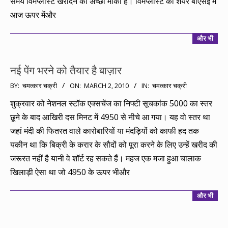
समय विमप्लास्ट खरीदने का अच्छा मौका है। विमप्लास्ट का शेयर बीएसई में
आज ऊपर मेंऔर
और भी
नई पेंग भरने को तैयार है बाज़ार
2010-
BY:
चमत्कार चक्री
ON:
MARCH 2, 2010
IN:
चमत्कार चक्री
03-
शुक्रवार को नेशनल स्टॉक एक्सचेंज का निफ्टी सूचकांक 5000 का स्तर
02
छूने के बाद आखिरी दस मिनट में 4950 से नीचे आ गया। यह वो स्तर था
जहां मंदी की फितरत वाले कारोबारियों या मंदड़ियों को काफी हद तक
यकीन था कि बिक्री के करार के सौदों को पूरा करने के लिए उन्हें खरीद की
जरूरत नहीं है यानी वे शॉर्ट रह सकते हैं। महज एक मजा हुआ चालाक
खिलाड़ी ऐसा था जो 4950 के ऊपर भीऔर
और भी