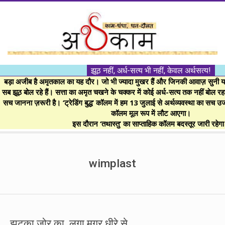
Skip
to
content
।।
झूठ नहीं, अर्ध-सत्य भी नहीं, केवल अर्थसत्य!
अर्थकाम।।
बड़ा अजीब है अमृतकाल का यह दौर। जो भी ज्यादा मुखर हैं और जिनकी आवाज़ सुनी या 
सब झूठ बोल रहे हैं। सत्ता का अमृत चखने के चक्कर में कोई अर्ध-सत्य तक नहीं बोल रहा। 
सच जानना ज़रूरी है। ‘ट्रेडिंग बुद्ध’ कॉलम में हम 13 जुलाई से अर्थव्यवस्था का सच उ
BE
कॉलम मूल रूप में लौट आएगा।
इस दौरान ‘तथास्तु’ का साप्ताहिक कॉलम बदस्तूर जारी रहेग
FINANCIALLY
Secondary
Navigation
wimplast
CLEVER!
Menu
झटका जोर का, लगा मगर धीरे से