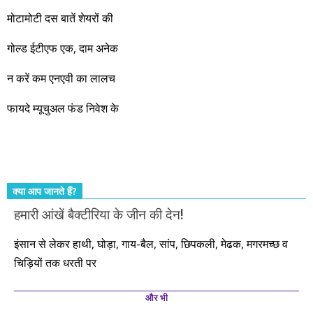
जबरदस्त प्रगति के साल होने जा रहे हैं। इस दौरान एक साल में दोगुना ही
मोटामोटी दस बातें शेयरों की
नहीं, दस साल में अपनी बचत से दस गुना दौलत बनाने के मौके बहुत सारे
गोल्ड ईटीएफ एक, दाम अनेक
आएंगे। दूसरे आपको बस उल्लू बनाएंगे। केवल हम ही हैं जो पूरी ईमानदारी
और सत्यनिष्ठा से आपके लिए निवेश के हर रविवार को शानदार मौके लेकर
न करें कम एनएवी का लालच
आते रहेंगे। तुलसीदास की चौपाई याद कीजिए – सकल पदारथ है जन मांही,
फायदे म्यूचुअल फंड निवेश के
कर्महीन नर पावत नाहीं। आपके हिस्से का कुछ कर्म हम कर दे रहे हैं। बाकी
तो आपको ही करना पड़ेगा। इसलिए…. सोचिए। समझिए। फैसला
कीजिए। तथास्तु!!!
क्या आप जानते हैं?
हमारी आंखें बैक्टीरिया के जीन की देन!
इंसान से लेकर हाथी, घोड़ा, गाय-बैल, सांप, छिपकली, मेढक, मगरमच्छ व
चिड़ियों तक धरती पर
और भी