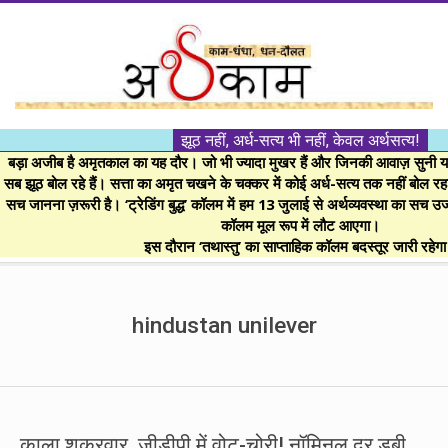
Skip
to
content
।।
झूठ नहीं, अर्ध-सत्य भी नहीं, केवल अर्थसत्य!
अर्थकाम।।
बड़ा अजीब है अमृतकाल का यह दौर। जो भी ज्यादा मुखर हैं और जिनकी आवाज़ सुनी या 
सब झूठ बोल रहे हैं। सत्ता का अमृत चखने के चक्कर में कोई अर्ध-सत्य तक नहीं बोल रहा। 
सच जानना ज़रूरी है। ‘ट्रेडिंग बुद्ध’ कॉलम में हम 13 जुलाई से अर्थव्यवस्था का सच उ
BE
कॉलम मूल रूप में लौट आएगा।
इस दौरान ‘तथास्तु’ का साप्ताहिक कॉलम बदस्तूर जारी रहेग
FINANCIALLY
Secondary
Navigation
hindustan unilever
CLEVER!
Menu
काला शुक्रवार, जीडीपी में वोट-चोरी! नॉमिनल दर डूबी,