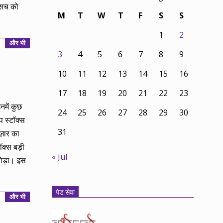
स सच को
M
T
W
T
F
S
S
1
2
और भी
3
4
5
6
7
8
9
10
11
12
13
14
15
16
17
18
19
20
21
22
23
नमें कुछ
24
25
26
27
28
29
30
 स्टॉक्स
31
ज़ार का
क्स बड़ी
« Jul
 थोड़ा। इस
पेड सेवा
और भी