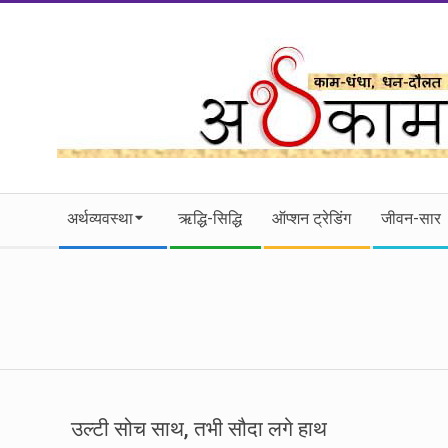
Skip
to
content
।।
Secondary
अर्थकाम।।
अर्थव्यवस्था
ऋद्धि-सिद्धि
ऑप्शन ट्रेडिंग
जीवन-सार
Navigation
Menu
BE
FINANCIALLY
CLEVER!
उल्टी सोच साथ, तभी सौदा लगे हाथ