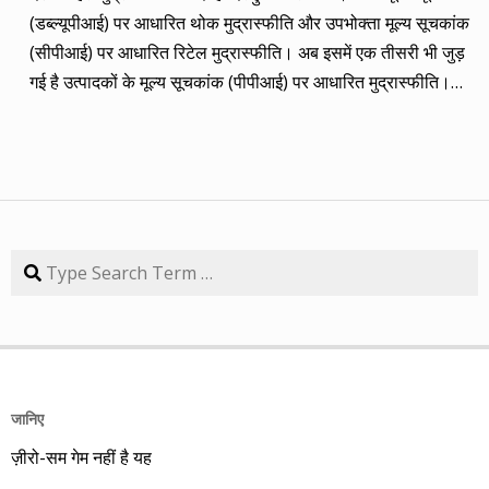
(तीन से पांच साल का) लक्ष्य साल भर में ही पूरा कर लिया है, जबकि एक
(डब्ल्यूपीआई) पर आधारित थोक मुद्रास्फीति और उपभोक्ता मूल्य सूचकांक
कंपनी 84.57 प्रतिशत रिटर्न के साथ लक्ष्य से ज़रा-सा पीछे है। तारीख
(सीपीआई) पर आधारित रिटेल मुद्रास्फीति। अब इसमें एक तीसरी भी जुड़
कंपनी तब का भाव समय लक्ष्य 30/09/14 का भाव रिटर्न (%) 01/09/13
गई है उत्पादकों के मूल्य सूचकांक (पीपीआई) पर आधारित मुद्रास्फीति।
डॉ. रेड्डीज़ लैब 2292.90 3 साल 2815 3229.60 40.85 08/09/13
लेकिन ये सभी बैंकिंग, कॉरपोरेट क्षेत्र और वित्तीय तंत्र के लिए मायने रखती
एचडीएफसी बैंक 616.20 3 साल 850 872.65 41.62 15/09/13
हैं, जबकि देश के आमजन के लिए इनका कोई खास मतलब नहीं। उसके लिए
अतुल ऑटो 173.65 5 साल 260 367.90 111.86 22/09/13 कमिन्स
तो सालों-साल से ‘महंगाई डायन खाये जात है’ की स्थिति बनी हुई है।
इंडिया 409.25 3 साल 474 671.05 63.97 29/09/13 नवनीत
मुद्रास्फीति जितनी बढ़ती है, उससे ज्यादा कमाई बढ़ जाए तो किसी को
एजुकेशन 53.15 3 साल 110 98.10 84.57 यहां यह भी गौर करने की
महंगाई से फर्क नहीं पड़ता। लेकिन जब कमाई ठहरी या घट रही हो तब
बात है कि हम आमतौर पर हर महीने लार्जकैप, मिडकैप और स्मॉल कैप का
मुद्रास्फीति का 4% बढ़ना भी घर-गृहस्थी की कमर तोड़ देता है। सरकार
Search
संतुलन बनाकर चलते हैं। यह भी बताते हैं कि कहां पर एंट्री करें और आपके
कहती है कि उसने तो पिछले बारह सालों में मुद्रास्फीति को काबू में कर रखा
पास कुल एक लाख रुपए हों तो उस हफ्ते की कंपनी में कितना लगाना चाहिए,
है। रिजर्व बैंक ने अगस्त 2016 से फ्लेक्सिबल इनफ्लेशन टार्गेटिंग
उसके कितने शेयर खरीदने चाहिए। मसलन, सितंबर 2013 में हमने तीन
(एफआईटी) फ्रेमवर्क के तहत रिटेल मुद्रास्फीति के लिए 4% को बीच में
लार्जकैप, एक मिडकैप और एक स्मॉल कैप कंपनी आपके निवेश के लिए पेश
रखकर 2% ऊपर-नीचे यानी 2% से 6% की जो रेंज घोषित की है, वो अभी
की थी। इसमें से लार्ज कैप कंपनियों में डॉ. रेड्डीज़ लैब का शेयर लक्ष्य
तक टूटी नहीं है। यह फ्रेमवर्क हर पांच साल पर बढ़ाया जाता है। अभी इसे
हासिल कर चुका है और यही नहीं, 24 सितंबर 2014 को 3356.60 रुपए
जानिए
31 मार्च 2031 तक बढ़ा दिया गया है। जून में रिटेल मुद्रास्फीति की दर
पर 52 हफ्ते का शिखर पकड़ चुका है। एचडीएफसी बैंक भी लक्ष्य हासिल
ज़ीरो-सम गेम नहीं है यह
17 महीनों के शिखर 4.38% पर पहुंच गई। फिर भी रिजर्व बैंक की निर्धारित
करने के साथ ही 30 सितंबर 2014 को 879.80 रुपए का शिखर हासिल