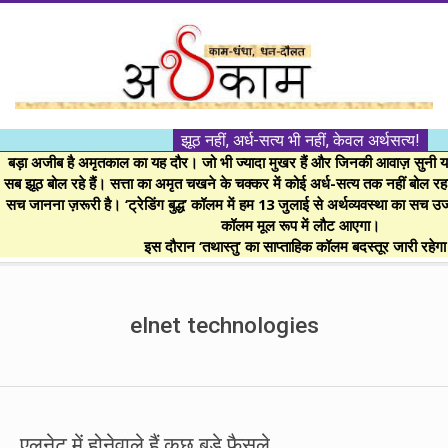
Skip
to
content
।।
झूठ नहीं, अर्ध-सत्य भी नहीं, केवल अर्थसत्य!
अर्थकाम।।
बड़ा अजीब है अमृतकाल का यह दौर। जो भी ज्यादा मुखर हैं और जिनकी आवाज़ सुनी या 
सब झूठ बोल रहे हैं। सत्ता का अमृत चखने के चक्कर में कोई अर्ध-सत्य तक नहीं बोल रहा। 
सच जानना ज़रूरी है। ‘ट्रेडिंग बुद्ध’ कॉलम में हम 13 जुलाई से अर्थव्यवस्था का सच उ
BE
कॉलम मूल रूप में लौट आएगा।
इस दौरान ‘तथास्तु’ का साप्ताहिक कॉलम बदस्तूर जारी रहेग
FINANCIALLY
Secondary
Navigation
elnet technologies
CLEVER!
Menu
एलनेट में होनेवाले हैं कुछ बड़े फैसले