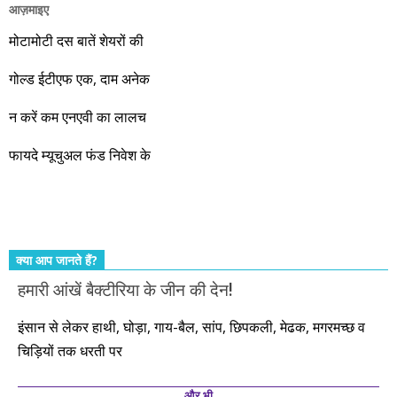
आज़माइए
वो रहे या कोई और आए, अगले दस साल भारतीय अर्थव्यवस्था के लिए
जबरदस्त प्रगति के साल होने जा रहे हैं। इस दौरान एक साल में दोगुना ही
मोटामोटी दस बातें शेयरों की
नहीं, दस साल में अपनी बचत से दस गुना दौलत बनाने के मौके बहुत सारे
गोल्ड ईटीएफ एक, दाम अनेक
आएंगे। दूसरे आपको बस उल्लू बनाएंगे। केवल हम ही हैं जो पूरी ईमानदारी
और सत्यनिष्ठा से आपके लिए निवेश के हर रविवार को शानदार मौके लेकर
न करें कम एनएवी का लालच
आते रहेंगे। तुलसीदास की चौपाई याद कीजिए – सकल पदारथ है जन मांही,
फायदे म्यूचुअल फंड निवेश के
कर्महीन नर पावत नाहीं। आपके हिस्से का कुछ कर्म हम कर दे रहे हैं। बाकी
तो आपको ही करना पड़ेगा। इसलिए…. सोचिए। समझिए। फैसला
कीजिए। तथास्तु!!!
क्या आप जानते हैं?
हमारी आंखें बैक्टीरिया के जीन की देन!
इंसान से लेकर हाथी, घोड़ा, गाय-बैल, सांप, छिपकली, मेढक, मगरमच्छ व
चिड़ियों तक धरती पर
और भी