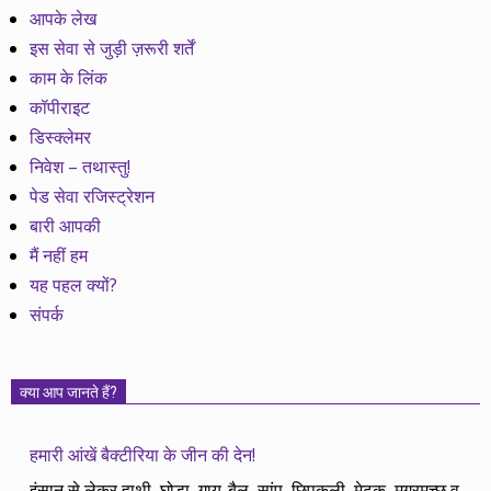
आपके लेख
इस सेवा से जुड़ी ज़रूरी शर्तें
काम के लिंक
कॉपीराइट
डिस्क्लेमर
निवेश – तथास्तु!
पेड सेवा रजिस्ट्रेशन
बारी आपकी
मैं नहीं हम
यह पहल क्यों?
संपर्क
क्या आप जानते हैं?
हमारी आंखें बैक्टीरिया के जीन की देन!
इंसान से लेकर हाथी, घोड़ा, गाय-बैल, सांप, छिपकली, मेढक, मगरमच्छ व