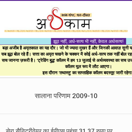
Skip
to
content
।।
झूठ नहीं, अर्ध-सत्य भी नहीं, केवल अर्थसत्य!
अर्थकाम।।
बड़ा अजीब है अमृतकाल का यह दौर। जो भी ज्यादा मुखर हैं और जिनकी आवाज़ सुनी या 
सब झूठ बोल रहे हैं। सत्ता का अमृत चखने के चक्कर में कोई अर्ध-सत्य तक नहीं बोल रहा। 
सच जानना ज़रूरी है। ‘ट्रेडिंग बुद्ध’ कॉलम में हम 13 जुलाई से अर्थव्यवस्था का सच उ
BE
कॉलम मूल रूप में लौट आएगा।
इस दौरान ‘तथास्तु’ का साप्ताहिक कॉलम बदस्तूर जारी रहेग
FINANCIALLY
Secondary
Navigation
सालाना परिणाम 2009-10
CLEVER!
Menu
सेरा सैनिटरीवेयर का ईपीएस पहुंचा 31.37 रुपए पर