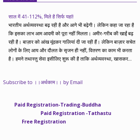
साल में 41-112%, मिले है सिर्फ यहां!
भारतीय अर्थव्यवस्था बढ़ रही है और आगे भी बढ़ेगी। लेकिन कहा जा रहा है
कि इसका लाभ आम आदमी को पूरा नहीं मिलता। अमीर-गरीब की खाईं बढ़
रही है। बाज़ार को आंख मूंदकर गालियां दी जा रही हैं। लेकिन बाज़ार सचेत
लोगों के लिए आय और दौलत के सृजन ही नहीं, वितरण का काम भी करता
है। हमने तथास्तु सेवा इसीलिए शुरू की है ताकि अर्थव्यवस्था, खासकर
कंपनियों के बढ़ने का लाभ निपट गरीबी से ऊपर रहनेवाले लोगों तक पहुंचाया
जा सके। वे जिन्हें बैंक बहुत हुआ तो 9 प्रतिशत देता है, जबकि वास्तविक
Subscribe to ।।अर्थकाम।। by Email
महंगाई की दर 10 प्रतिशत से ऊपर रहती है। वे भागकर जाते हैं सोने और
रीयल एस्टेट में चले जाते हैं तो उनकी बचत लॉक हो जाती है। देश के काम
नहीं आती। खुद उनके कितने काम आएगी, यह भी पक्का नहीं। जो पिछले
Paid Registration-Trading-Buddha
साढ़े चार सालों से अर्थकाम से जुड़े हैं, वे हमारी ईमानदारी और सत्यनिष्ठा से
Paid Registration -Tathastu
भलीभांति वाकिफ हैं। शुरू में हम भी कच्चे थे तो बाज़ार के उस्तादों के जाल
Free Registration
में फंस गए। गलतियां कीं। लेकिन जैसे ही समझ में आया, खटाक से उनसे
किनारा कस लिया। करीब सवा साल पहले से नए सिरे से शुरू किया तो