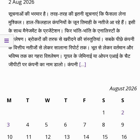
2 Aug 2026
सूचनाओं की भरमार है। तरह-तरह की इतनी सूचनाएं कि फैसला लेना
मुश्किल। हाल-फिलहाल कंपनियों के जून तिमाही के नतीजे आ रहे हैं। इसी
के साथ मैनेजमेंट के प्रजेंटेशन। फिर भांति-भांति के एनालिस्टों के
विश्लेषण। ब्रोकरों की तरफ से खरीदने की संस्तुतियां। सबके पीछे कंपनी
के वित्तीय नतीजों से लेकर सालाना रिपोर्ट तक। भूत से लेकर वर्तमान और
भविष्य तक का गहरा विश्लेषण। गूगल के जेमिनाई या ओपन एआई के चैट
जीपीटी पर कंपनी का नाम डालो। कंपनी
[…]
August 2026
M
T
W
T
F
S
S
1
2
3
4
5
6
7
8
9
10
11
12
13
14
15
16