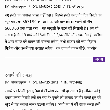
2013-
BY:
अनिल रघुराज
ON:
MARCH 5, 2013
IN:
ट्रेडिंग-बुद्ध
03-
नए हफ्ते का आगाज़ अच्छा नहीं रहा। पिछले हफ्ते बजट के दिन निफ्टी का
05
न्यूनतम स्तर 5671.90 का था। पर सोमवार को वो इससे भी नीचे,
5663.60 तक चला गया। यह मायूसी के बढ़ने की निशानी है। अब तो
लगता है कि 19 मार्च को रिजर्व बैंक मौद्रिक नीति की मध्य-तिमाही समीक्षा
में अगर ब्याज दरें घटाने की घोषणा करेगा, तभी बाजार को नया ट्रिगर
मिलेगा और उसमें नया उत्साह जगेगा। तब तक दो कदम पीछे, एकऔर
और भी
स्वार्थ की समझ
2012-
BY:
अनिल रघुराज
ON:
MAY 25, 2012
IN:
ऋद्धि-सिद्धि
05-
स्वार्थ पर टिकी इस दुनिया में भी लोग परमार्थी हो सकते हैं। लेकिन कोई
25
हमारा इतना हितैषी क्यों बन रहा है? दूसरे की सलाह पर गौर करते हुए हमें
खुद से यह सवाल जरूर पूछना चाहिए। अपने स्वार्थ की साफ समझ इसी