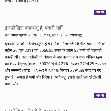
तरह से बनती है।और भी
और भी
इनफोसिस कामधेनु है, बकरी नहीं
2011-
BY:
अनिल रघुराज
ON:
JULY 13, 2011
IN:
ट्रेडिंग-बुद्ध
07-
इनफोसिस को भाईलोग धुने पड़े हैं। मौका मिला नहीं कि पीट डाला। पिछले
13
महीने 20 जून 2011 को 2660.55 रुपए पर इसने 52 हफ्ते की तलहटी
पकड़ी थी। कल नतीजों की घोषणा के बाद इसका पांच रुपए अंकित मूल्य
का शेयर बीएसई (कोड – 500209) में 4.27% गिरकर 2794.25 रुपए पर
और एनएसई (कोड – INFY) में 4.44% गिरकर 2791.55 रुपए पर बंद
हुआ है। लगता है अभी और गिरेगा। [आगे बढ़ूं, इससे पहले एक छोटी-सी
बात।और
और भी