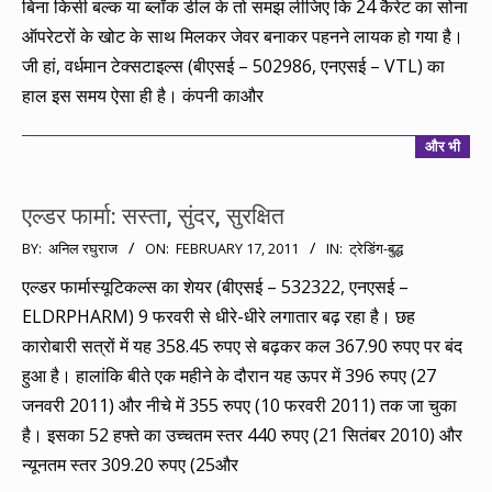
बिना किसी बल्क या ब्लॉक डील के तो समझ लीजिए कि 24 कैरेट का सोना
ऑपरेटरों के खोट के साथ मिलकर जेवर बनाकर पहनने लायक हो गया है।
जी हां, वर्धमान टेक्सटाइल्स (बीएसई – 502986, एनएसई – VTL) का
हाल इस समय ऐसा ही है। कंपनी काऔर
और भी
एल्डर फार्मा: सस्ता, सुंदर, सुरक्षित
2011-
BY:
अनिल रघुराज
ON:
FEBRUARY 17, 2011
IN:
ट्रेडिंग-बुद्ध
02-
एल्डर फार्मास्यूटिकल्स का शेयर (बीएसई – 532322, एनएसई –
17
ELDRPHARM) 9 फरवरी से धीरे-धीरे लगातार बढ़ रहा है। छह
कारोबारी सत्रों में यह 358.45 रुपए से बढ़कर कल 367.90 रुपए पर बंद
हुआ है। हालांकि बीते एक महीने के दौरान यह ऊपर में 396 रुपए (27
जनवरी 2011) और नीचे में 355 रुपए (10 फरवरी 2011) तक जा चुका
है। इसका 52 हफ्ते का उच्चतम स्तर 440 रुपए (21 सितंबर 2010) और
न्यूनतम स्तर 309.20 रुपए (25और