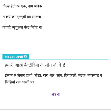
नहीं, दस साल में अपनी बचत से दस गुना दौलत बनाने के मौके बहुत सारे
गोल्ड ईटीएफ एक, दाम अनेक
आएंगे। दूसरे आपको बस उल्लू बनाएंगे। केवल हम ही हैं जो पूरी ईमानदारी
और सत्यनिष्ठा से आपके लिए निवेश के हर रविवार को शानदार मौके लेकर
न करें कम एनएवी का लालच
आते रहेंगे। तुलसीदास की चौपाई याद कीजिए – सकल पदारथ है जन मांही,
फायदे म्यूचुअल फंड निवेश के
कर्महीन नर पावत नाहीं। आपके हिस्से का कुछ कर्म हम कर दे रहे हैं। बाकी
तो आपको ही करना पड़ेगा। इसलिए…. सोचिए। समझिए। फैसला
कीजिए। तथास्तु!!!
क्या आप जानते हैं?
हमारी आंखें बैक्टीरिया के जीन की देन!
इंसान से लेकर हाथी, घोड़ा, गाय-बैल, सांप, छिपकली, मेढक, मगरमच्छ व
चिड़ियों तक धरती पर
और भी