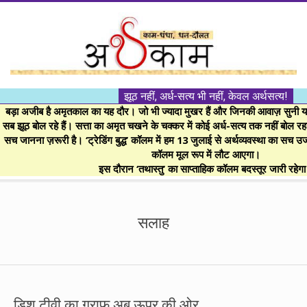
Skip
to
content
।।
झूठ नहीं, अर्ध-सत्य भी नहीं, केवल अर्थसत्य!
अर्थकाम।।
बड़ा अजीब है अमृतकाल का यह दौर। जो भी ज्यादा मुखर हैं और जिनकी आवाज़ सुनी या 
सब झूठ बोल रहे हैं। सत्ता का अमृत चखने के चक्कर में कोई अर्ध-सत्य तक नहीं बोल रहा। 
सच जानना ज़रूरी है। ‘ट्रेडिंग बुद्ध’ कॉलम में हम 13 जुलाई से अर्थव्यवस्था का सच उ
BE
कॉलम मूल रूप में लौट आएगा।
इस दौरान ‘तथास्तु’ का साप्ताहिक कॉलम बदस्तूर जारी रहेग
FINANCIALLY
Secondary
Navigation
सलाह
CLEVER!
Menu
डिश टीवी का ग्राफ अब ऊपर की ओर