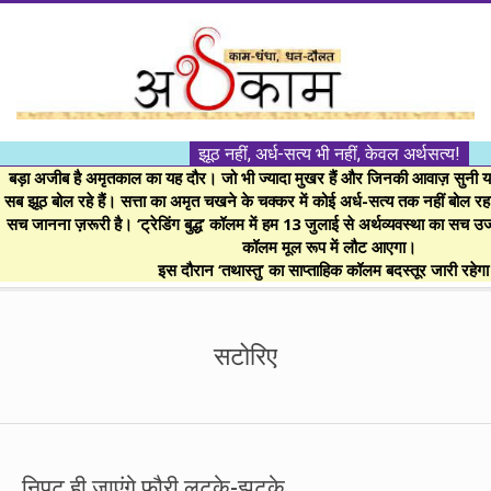
Skip
to
content
।।
झूठ नहीं, अर्ध-सत्य भी नहीं, केवल अर्थसत्य!
अर्थकाम।।
बड़ा अजीब है अमृतकाल का यह दौर। जो भी ज्यादा मुखर हैं और जिनकी आवाज़ सुनी या 
सब झूठ बोल रहे हैं। सत्ता का अमृत चखने के चक्कर में कोई अर्ध-सत्य तक नहीं बोल रहा। 
सच जानना ज़रूरी है। ‘ट्रेडिंग बुद्ध’ कॉलम में हम 13 जुलाई से अर्थव्यवस्था का सच उ
BE
कॉलम मूल रूप में लौट आएगा।
इस दौरान ‘तथास्तु’ का साप्ताहिक कॉलम बदस्तूर जारी रहेग
FINANCIALLY
Secondary
Navigation
सटोरिए
CLEVER!
Menu
निपट ही जाएंगे फौरी लटके-झटके