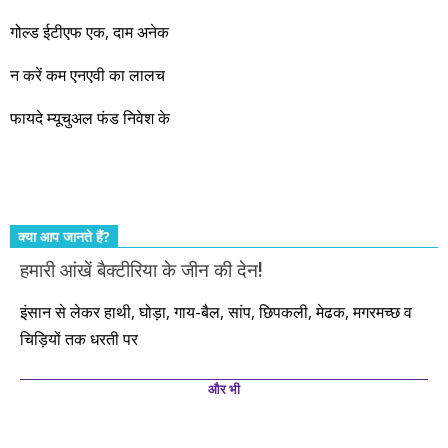
नहीं, दस साल में अपनी बचत से दस गुना दौलत बनाने के मौके बहुत सारे
गोल्ड ईटीएफ एक, दाम अनेक
आएंगे। दूसरे आपको बस उल्लू बनाएंगे। केवल हम ही हैं जो पूरी ईमानदारी
और सत्यनिष्ठा से आपके लिए निवेश के हर रविवार को शानदार मौके लेकर
न करें कम एनएवी का लालच
आते रहेंगे। तुलसीदास की चौपाई याद कीजिए – सकल पदारथ है जन मांही,
फायदे म्यूचुअल फंड निवेश के
कर्महीन नर पावत नाहीं। आपके हिस्से का कुछ कर्म हम कर दे रहे हैं। बाकी
तो आपको ही करना पड़ेगा। इसलिए…. सोचिए। समझिए। फैसला
कीजिए। तथास्तु!!!
क्या आप जानते हैं?
हमारी आंखें बैक्टीरिया के जीन की देन!
इंसान से लेकर हाथी, घोड़ा, गाय-बैल, सांप, छिपकली, मेढक, मगरमच्छ व
चिड़ियों तक धरती पर
और भी