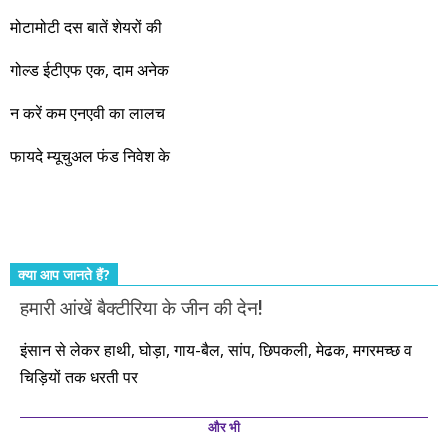
जबरदस्त प्रगति के साल होने जा रहे हैं। इस दौरान एक साल में दोगुना ही
मोटामोटी दस बातें शेयरों की
नहीं, दस साल में अपनी बचत से दस गुना दौलत बनाने के मौके बहुत सारे
गोल्ड ईटीएफ एक, दाम अनेक
आएंगे। दूसरे आपको बस उल्लू बनाएंगे। केवल हम ही हैं जो पूरी ईमानदारी
और सत्यनिष्ठा से आपके लिए निवेश के हर रविवार को शानदार मौके लेकर
न करें कम एनएवी का लालच
आते रहेंगे। तुलसीदास की चौपाई याद कीजिए – सकल पदारथ है जन मांही,
फायदे म्यूचुअल फंड निवेश के
कर्महीन नर पावत नाहीं। आपके हिस्से का कुछ कर्म हम कर दे रहे हैं। बाकी
तो आपको ही करना पड़ेगा। इसलिए…. सोचिए। समझिए। फैसला
कीजिए। तथास्तु!!!
क्या आप जानते हैं?
हमारी आंखें बैक्टीरिया के जीन की देन!
इंसान से लेकर हाथी, घोड़ा, गाय-बैल, सांप, छिपकली, मेढक, मगरमच्छ व
चिड़ियों तक धरती पर
और भी