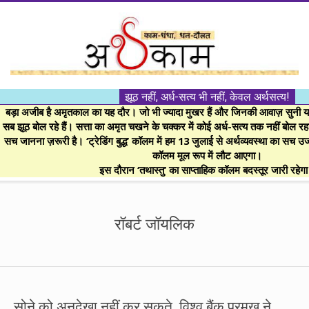
Skip
to
content
।।
झूठ नहीं, अर्ध-सत्य भी नहीं, केवल अर्थसत्य!
अर्थकाम।।
बड़ा अजीब है अमृतकाल का यह दौर। जो भी ज्यादा मुखर हैं और जिनकी आवाज़ सुनी या 
सब झूठ बोल रहे हैं। सत्ता का अमृत चखने के चक्कर में कोई अर्ध-सत्य तक नहीं बोल रहा। 
सच जानना ज़रूरी है। ‘ट्रेडिंग बुद्ध’ कॉलम में हम 13 जुलाई से अर्थव्यवस्था का सच उ
BE
कॉलम मूल रूप में लौट आएगा।
इस दौरान ‘तथास्तु’ का साप्ताहिक कॉलम बदस्तूर जारी रहेग
FINANCIALLY
Secondary
Navigation
रॉबर्ट जॉयलिक
CLEVER!
Menu
सोने को अनदेखा नहीं कर सकते, विश्व बैंक प्रमुख ने