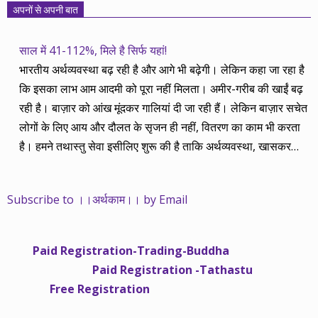
अपनों से अपनी बात
साल में 41-112%, मिले है सिर्फ यहां!
भारतीय अर्थव्यवस्था बढ़ रही है और आगे भी बढ़ेगी। लेकिन कहा जा रहा है
कि इसका लाभ आम आदमी को पूरा नहीं मिलता। अमीर-गरीब की खाईं बढ़
रही है। बाज़ार को आंख मूंदकर गालियां दी जा रही हैं। लेकिन बाज़ार सचेत
लोगों के लिए आय और दौलत के सृजन ही नहीं, वितरण का काम भी करता
है। हमने तथास्तु सेवा इसीलिए शुरू की है ताकि अर्थव्यवस्था, खासकर
कंपनियों के बढ़ने का लाभ निपट गरीबी से ऊपर रहनेवाले लोगों तक पहुंचाया
जा सके। वे जिन्हें बैंक बहुत हुआ तो 9 प्रतिशत देता है, जबकि वास्तविक
Subscribe to ।।अर्थकाम।। by Email
महंगाई की दर 10 प्रतिशत से ऊपर रहती है। वे भागकर जाते हैं सोने और
रीयल एस्टेट में चले जाते हैं तो उनकी बचत लॉक हो जाती है। देश के काम
नहीं आती। खुद उनके कितने काम आएगी, यह भी पक्का नहीं। जो पिछले
Paid Registration-Trading-Buddha
साढ़े चार सालों से अर्थकाम से जुड़े हैं, वे हमारी ईमानदारी और सत्यनिष्ठा से
Paid Registration -Tathastu
भलीभांति वाकिफ हैं। शुरू में हम भी कच्चे थे तो बाज़ार के उस्तादों के जाल
Free Registration
में फंस गए। गलतियां कीं। लेकिन जैसे ही समझ में आया, खटाक से उनसे