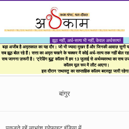
Skip
to
content
।।
झूठ नहीं, अर्ध-सत्य भी नहीं, केवल अर्थसत्य!
अर्थकाम।।
बड़ा अजीब है अमृतकाल का यह दौर। जो भी ज्यादा मुखर हैं और जिनकी आवाज़ सुनी या 
सब झूठ बोल रहे हैं। सत्ता का अमृत चखने के चक्कर में कोई अर्ध-सत्य तक नहीं बोल रहा। 
सच जानना ज़रूरी है। ‘ट्रेडिंग बुद्ध’ कॉलम में हम 13 जुलाई से अर्थव्यवस्था का सच उ
BE
कॉलम मूल रूप में लौट आएगा।
इस दौरान ‘तथास्तु’ का साप्ताहिक कॉलम बदस्तूर जारी रहेग
FINANCIALLY
Secondary
Navigation
बांगुर
CLEVER!
Menu
पकड़ते रहें लाभांश ग्रेफाइट इंडिया में