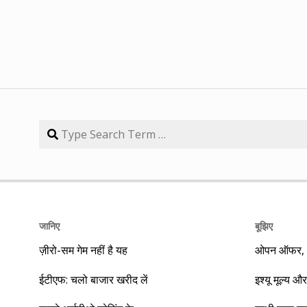
जानिए
बूझिए
ज़ीरो-सम गेम नहीं है यह
ओपन ऑफर, बा
ईटीएफ: चलो बाजार खरीद लें
इश्यू मूल्य और