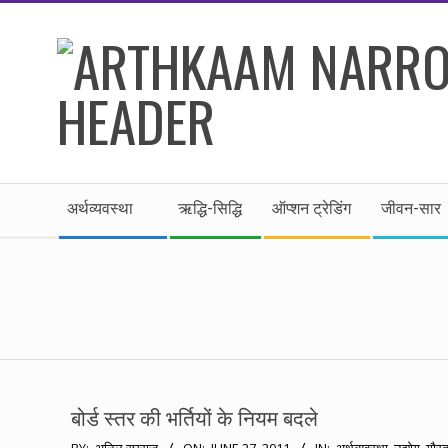
Skip
to
content
।।
Secondary
अर्थकाम।।
अर्थव्यवस्था
ऋद्धि-सिद्धि
ऑप्शन ट्रेडिंग
जीवन-सार
Navigation
Menu
BE
FINANCIALLY
CLEVER!
बोर्ड स्तर की भर्तियों के नियम बदले
2011-