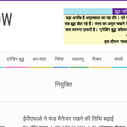
झूठ नही
बड़ा अजीब है अमृतकाल का यह दौर। जो भी 
सब झूठ बोल रहे हैं। सत्ता का अमृत चखने के
सच जानना ज़रूरी है। ‘ट्रेडिंग बुद्ध’ कॉल
इस दौरान ‘तथास
ट्रेडिंग-बुद्ध
धन-मंत्र
निवेश
तथास्तु
विचार
संपर्क
नियुक्ति
ईपीएफओ ने फंड मैनेजर रखने की तिथि बढ़ाई
2011-