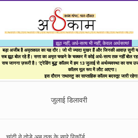
Skip
to
content
।।
झूठ नहीं, अर्ध-सत्य भी नहीं, केवल अर्थसत्य!
अर्थकाम।।
बड़ा अजीब है अमृतकाल का यह दौर। जो भी ज्यादा मुखर हैं और जिनकी आवाज़ सुनी या 
सब झूठ बोल रहे हैं। सत्ता का अमृत चखने के चक्कर में कोई अर्ध-सत्य तक नहीं बोल रहा। 
सच जानना ज़रूरी है। ‘ट्रेडिंग बुद्ध’ कॉलम में हम 13 जुलाई से अर्थव्यवस्था का सच उ
BE
कॉलम मूल रूप में लौट आएगा।
इस दौरान ‘तथास्तु’ का साप्ताहिक कॉलम बदस्तूर जारी रहेग
FINANCIALLY
Secondary
Navigation
जुलाई डिलावरी
CLEVER!
Menu
चांदी ने तोड़े अब तक के सारे रिकॉर्ड