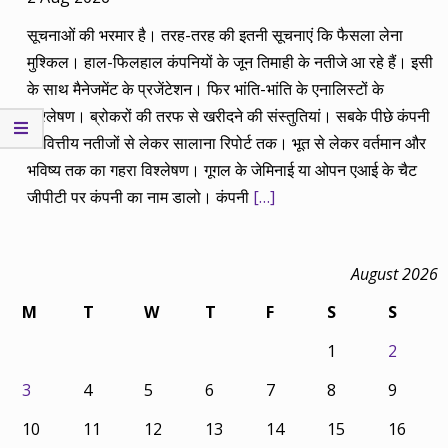
सूचनाओं की भरमार है। तरह-तरह की इतनी सूचनाएं कि फैसला लेना
मुश्किल। हाल-फिलहाल कंपनियों के जून तिमाही के नतीजे आ रहे हैं। इसी
के साथ मैनेजमेंट के प्रजेंटेशन। फिर भांति-भांति के एनालिस्टों के
विश्लेषण। ब्रोकरों की तरफ से खरीदने की संस्तुतियां। सबके पीछे कंपनी
के वित्तीय नतीजों से लेकर सालाना रिपोर्ट तक। भूत से लेकर वर्तमान और
भविष्य तक का गहरा विश्लेषण। गूगल के जेमिनाई या ओपन एआई के चैट
जीपीटी पर कंपनी का नाम डालो। कंपनी
[…]
August 2026
M
T
W
T
F
S
S
1
2
3
4
5
6
7
8
9
10
11
12
13
14
15
16