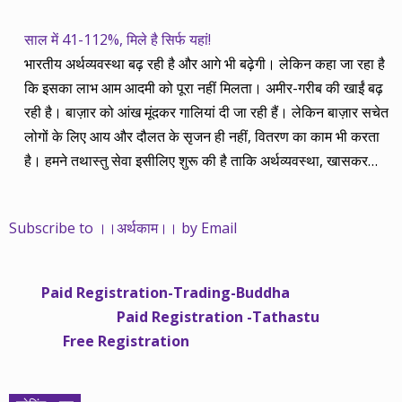
साल में 41-112%, मिले है सिर्फ यहां!
भारतीय अर्थव्यवस्था बढ़ रही है और आगे भी बढ़ेगी। लेकिन कहा जा रहा है
कि इसका लाभ आम आदमी को पूरा नहीं मिलता। अमीर-गरीब की खाईं बढ़
रही है। बाज़ार को आंख मूंदकर गालियां दी जा रही हैं। लेकिन बाज़ार सचेत
लोगों के लिए आय और दौलत के सृजन ही नहीं, वितरण का काम भी करता
है। हमने तथास्तु सेवा इसीलिए शुरू की है ताकि अर्थव्यवस्था, खासकर
कंपनियों के बढ़ने का लाभ निपट गरीबी से ऊपर रहनेवाले लोगों तक पहुंचाया
जा सके। वे जिन्हें बैंक बहुत हुआ तो 9 प्रतिशत देता है, जबकि वास्तविक
Subscribe to ।।अर्थकाम।। by Email
महंगाई की दर 10 प्रतिशत से ऊपर रहती है। वे भागकर जाते हैं सोने और
रीयल एस्टेट में चले जाते हैं तो उनकी बचत लॉक हो जाती है। देश के काम
नहीं आती। खुद उनके कितने काम आएगी, यह भी पक्का नहीं। जो पिछले
Paid Registration-Trading-Buddha
साढ़े चार सालों से अर्थकाम से जुड़े हैं, वे हमारी ईमानदारी और सत्यनिष्ठा से
Paid Registration -Tathastu
भलीभांति वाकिफ हैं। शुरू में हम भी कच्चे थे तो बाज़ार के उस्तादों के जाल
Free Registration
में फंस गए। गलतियां कीं। लेकिन जैसे ही समझ में आया, खटाक से उनसे
किनारा कस लिया। करीब सवा साल पहले से नए सिरे से शुरू किया तो