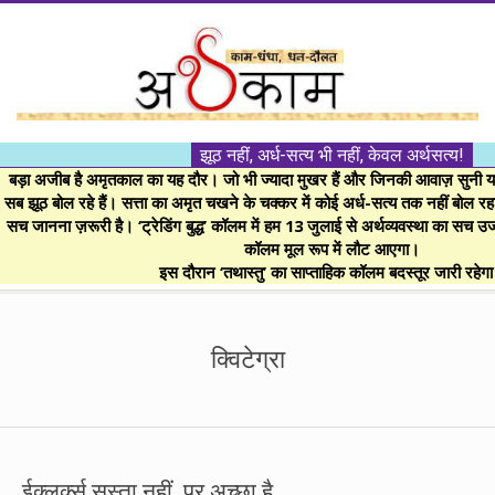
Skip
to
content
।।
झूठ नहीं, अर्ध-सत्य भी नहीं, केवल अर्थसत्य!
अर्थकाम।।
बड़ा अजीब है अमृतकाल का यह दौर। जो भी ज्यादा मुखर हैं और जिनकी आवाज़ सुनी या 
सब झूठ बोल रहे हैं। सत्ता का अमृत चखने के चक्कर में कोई अर्ध-सत्य तक नहीं बोल रहा। 
सच जानना ज़रूरी है। ‘ट्रेडिंग बुद्ध’ कॉलम में हम 13 जुलाई से अर्थव्यवस्था का सच उ
BE
कॉलम मूल रूप में लौट आएगा।
इस दौरान ‘तथास्तु’ का साप्ताहिक कॉलम बदस्तूर जारी रहेग
FINANCIALLY
Secondary
Navigation
क्विटेग्रा
CLEVER!
Menu
ईक्लर्क्स सस्ता नहीं, पर अच्छा है