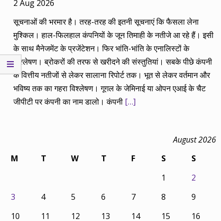
2 Aug 2026
सूचनाओं की भरमार है। तरह-तरह की इतनी सूचनाएं कि फैसला लेना
मुश्किल। हाल-फिलहाल कंपनियों के जून तिमाही के नतीजे आ रहे हैं। इसी
के साथ मैनेजमेंट के प्रजेंटेशन। फिर भांति-भांति के एनालिस्टों के
विश्लेषण। ब्रोकरों की तरफ से खरीदने की संस्तुतियां। सबके पीछे कंपनी
के वित्तीय नतीजों से लेकर सालाना रिपोर्ट तक। भूत से लेकर वर्तमान और
भविष्य तक का गहरा विश्लेषण। गूगल के जेमिनाई या ओपन एआई के चैट
जीपीटी पर कंपनी का नाम डालो। कंपनी
[…]
August 2026
M
T
W
T
F
S
S
1
2
3
4
5
6
7
8
9
10
11
12
13
14
15
16