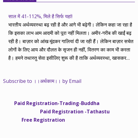
साल में 41-112%, मिले है सिर्फ यहां!
भारतीय अर्थव्यवस्था बढ़ रही है और आगे भी बढ़ेगी। लेकिन कहा जा रहा है
कि इसका लाभ आम आदमी को पूरा नहीं मिलता। अमीर-गरीब की खाईं बढ़
रही है। बाज़ार को आंख मूंदकर गालियां दी जा रही हैं। लेकिन बाज़ार सचेत
लोगों के लिए आय और दौलत के सृजन ही नहीं, वितरण का काम भी करता
है। हमने तथास्तु सेवा इसीलिए शुरू की है ताकि अर्थव्यवस्था, खासकर
कंपनियों के बढ़ने का लाभ निपट गरीबी से ऊपर रहनेवाले लोगों तक पहुंचाया
जा सके। वे जिन्हें बैंक बहुत हुआ तो 9 प्रतिशत देता है, जबकि वास्तविक
Subscribe to ।।अर्थकाम।। by Email
महंगाई की दर 10 प्रतिशत से ऊपर रहती है। वे भागकर जाते हैं सोने और
रीयल एस्टेट में चले जाते हैं तो उनकी बचत लॉक हो जाती है। देश के काम
नहीं आती। खुद उनके कितने काम आएगी, यह भी पक्का नहीं। जो पिछले
Paid Registration-Trading-Buddha
साढ़े चार सालों से अर्थकाम से जुड़े हैं, वे हमारी ईमानदारी और सत्यनिष्ठा से
Paid Registration -Tathastu
भलीभांति वाकिफ हैं। शुरू में हम भी कच्चे थे तो बाज़ार के उस्तादों के जाल
Free Registration
में फंस गए। गलतियां कीं। लेकिन जैसे ही समझ में आया, खटाक से उनसे
किनारा कस लिया। करीब सवा साल पहले से नए सिरे से शुरू किया तो