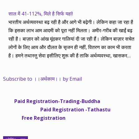
साल में 41-112%, मिले है सिर्फ यहां!
भारतीय अर्थव्यवस्था बढ़ रही है और आगे भी बढ़ेगी। लेकिन कहा जा रहा है
कि इसका लाभ आम आदमी को पूरा नहीं मिलता। अमीर-गरीब की खाईं बढ़
रही है। बाज़ार को आंख मूंदकर गालियां दी जा रही हैं। लेकिन बाज़ार सचेत
लोगों के लिए आय और दौलत के सृजन ही नहीं, वितरण का काम भी करता
है। हमने तथास्तु सेवा इसीलिए शुरू की है ताकि अर्थव्यवस्था, खासकर
कंपनियों के बढ़ने का लाभ निपट गरीबी से ऊपर रहनेवाले लोगों तक पहुंचाया
जा सके। वे जिन्हें बैंक बहुत हुआ तो 9 प्रतिशत देता है, जबकि वास्तविक
Subscribe to ।।अर्थकाम।। by Email
महंगाई की दर 10 प्रतिशत से ऊपर रहती है। वे भागकर जाते हैं सोने और
रीयल एस्टेट में चले जाते हैं तो उनकी बचत लॉक हो जाती है। देश के काम
नहीं आती। खुद उनके कितने काम आएगी, यह भी पक्का नहीं। जो पिछले
Paid Registration-Trading-Buddha
साढ़े चार सालों से अर्थकाम से जुड़े हैं, वे हमारी ईमानदारी और सत्यनिष्ठा से
Paid Registration -Tathastu
भलीभांति वाकिफ हैं। शुरू में हम भी कच्चे थे तो बाज़ार के उस्तादों के जाल
Free Registration
में फंस गए। गलतियां कीं। लेकिन जैसे ही समझ में आया, खटाक से उनसे
किनारा कस लिया। करीब सवा साल पहले से नए सिरे से शुरू किया तो