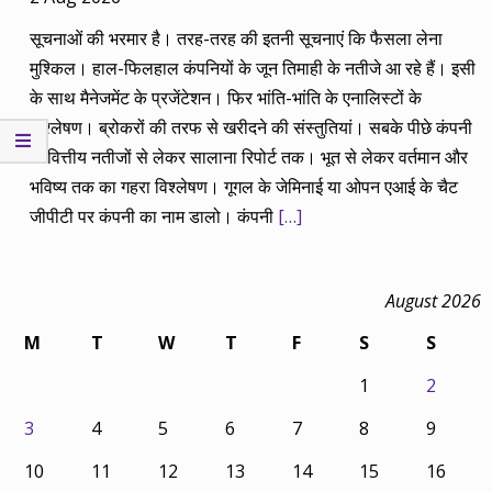
सूचनाओं की भरमार है। तरह-तरह की इतनी सूचनाएं कि फैसला लेना
मुश्किल। हाल-फिलहाल कंपनियों के जून तिमाही के नतीजे आ रहे हैं। इसी
के साथ मैनेजमेंट के प्रजेंटेशन। फिर भांति-भांति के एनालिस्टों के
विश्लेषण। ब्रोकरों की तरफ से खरीदने की संस्तुतियां। सबके पीछे कंपनी
के वित्तीय नतीजों से लेकर सालाना रिपोर्ट तक। भूत से लेकर वर्तमान और
भविष्य तक का गहरा विश्लेषण। गूगल के जेमिनाई या ओपन एआई के चैट
जीपीटी पर कंपनी का नाम डालो। कंपनी
[…]
August 2026
M
T
W
T
F
S
S
1
2
3
4
5
6
7
8
9
10
11
12
13
14
15
16