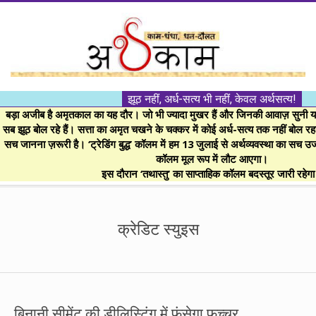
Skip
to
content
।।
झूठ नहीं, अर्ध-सत्य भी नहीं, केवल अर्थसत्य!
अर्थकाम।।
बड़ा अजीब है अमृतकाल का यह दौर। जो भी ज्यादा मुखर हैं और जिनकी आवाज़ सुनी या 
सब झूठ बोल रहे हैं। सत्ता का अमृत चखने के चक्कर में कोई अर्ध-सत्य तक नहीं बोल रहा। 
सच जानना ज़रूरी है। ‘ट्रेडिंग बुद्ध’ कॉलम में हम 13 जुलाई से अर्थव्यवस्था का सच उ
BE
कॉलम मूल रूप में लौट आएगा।
इस दौरान ‘तथास्तु’ का साप्ताहिक कॉलम बदस्तूर जारी रहेग
FINANCIALLY
Secondary
Navigation
क्रेडिट स्युइस
CLEVER!
Menu
बिनानी सीमेंट की डीलिस्टिंग में फंसेगा फच्चर